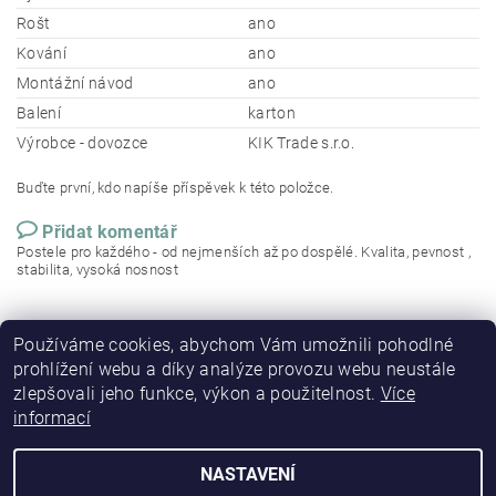
Rošt
ano
Kování
ano
Montážní návod
ano
Balení
karton
Výrobce - dovozce
KIK Trade s.r.o.
Buďte první, kdo napíše příspěvek k této položce.
Přidat komentář
Postele pro každého - od nejmenších až po dospělé. Kvalita, pevnost ,
stabilita, vysoká nosnost
Používáme cookies, abychom Vám umožnili pohodlné
prohlížení webu a díky analýze provozu webu neustále
zlepšovali jeho funkce, výkon a použitelnost.
Více
informací
NASTAVENÍ