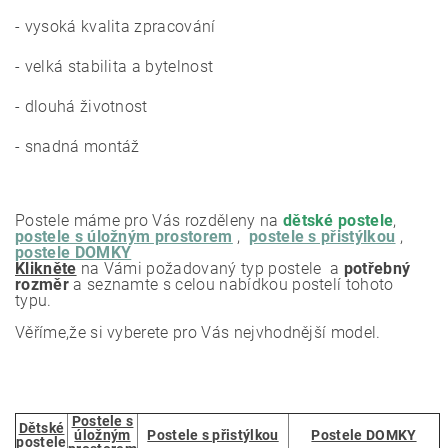
- vysoká kvalita zpracování
- velká stabilita a bytelnost
- dlouhá životnost
- snadná montáž
Postele máme pro Vás rozděleny na
dětské postele
,
postele s úložným prostorem
,
postele s přistýlkou
,
postele DOMKY
Klikněte
na Vámi požadovaný typ postele a
potřebný
rozměr
a seznamte s celou nabídkou postelí tohoto
typu.
Věříme,že si vyberete pro Vás nejvhodnější model.
Postele s
Dětské
úložným
Postele s přistýlkou
Postele DOMKY
postele