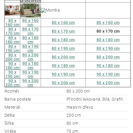
prostorem
80 x
80 x 160
80 x 160 cm
80 x 160 cm
160 cm
cm
80 x
80 x 170
80 x 170 cm
80 x 170 cm
170 cm
cm
80 x
80 x 180
80 x 180 cm
80 x 180 cm
180 cm
cm
80 x
80 x 190
80 x 190 cm
80 x 190 cm
190 cm
cm
80 x
80 x 200
80 x 200 cm
80 x 200 cm
200 cm
cm
90 x
90 x 180
90 x 180 cm
90 x 180 cm
180 cm
cm
90 x
90 x 190
90 x 190 cm
90 x 190 cm
190 cm
cm
90 x
90 x 200
90 x 200 cm
90 x 200 cm
200 cm
cm
Rozměr
80 x 200 cm
Barva postele
Přírodní lakovaná, Bílá, Grafit
Materiál
masivní dřevo
Délka
200 cm
Šířka
80 cm
Výška
75 cm