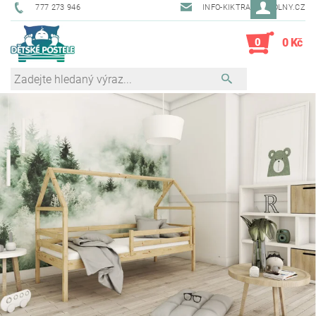
777 273 946
INFO-KIKTRADE@VOLNY.CZ
0
0 Kč