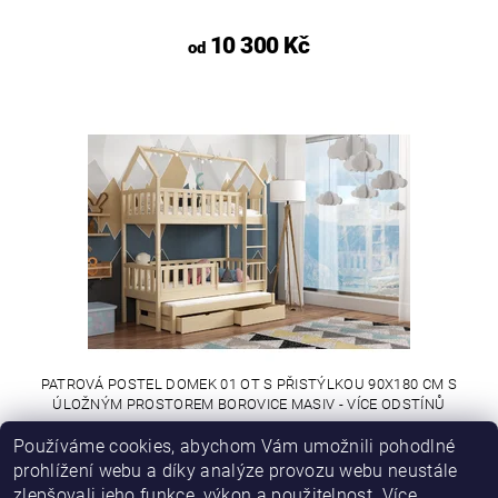
10 300 Kč
od
PATROVÁ POSTEL DOMEK 01 OT S PŘISTÝLKOU 90X180 CM S
ÚLOŽNÝM PROSTOREM BOROVICE MASIV - VÍCE ODSTÍNŮ
Používáme cookies, abychom Vám umožnili pohodlné
12 500 Kč
od
prohlížení webu a díky analýze provozu webu neustále
zlepšovali jeho funkce, výkon a použitelnost.
Více