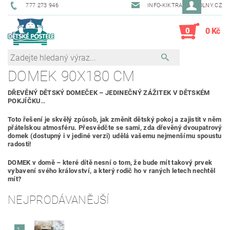
777 273 946
INFO-KIKTRADE@VOLNY.CZ
0
0 Kč
DOMEK 90X180 CM
DŘEVĚNÝ DĚTSKÝ DOMEČEK – JEDINEČNÝ ZÁŽITEK V DĚTSKÉM
POKJÍČKU..
Toto řešení je skvělý způsob, jak změnit dětský pokoj a zajistit v něm
přátelskou atmosféru. Přesvědčte se sami, zda dřevěný dvoupatrový
domek (dostupný i v jediné verzi) udělá vašemu nejmenšímu spoustu
radosti!
DOMEK v domě – které dítě nesní o tom, že bude mít takový prvek
vybavení svého království, a který rodič ho v raných letech nechtěl
mít?
NEJPRODÁVANĚJŠÍ