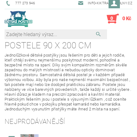
777 273 946
INFO-KIKTRADE@VOLNY.CZ
0
0 Kč
POSTELE 90 X 200 CM
Jednolůžkové dětské postýlky jsou řešením pro děti a jejich rodiče,
kteří chtějí svému nejmenšímu poskytnout moderní, pohodlné a
bezpečné místo na spaní.
Díky svým kompaktním rozměrům skvěle
zapadnou do malých místností a nebudou opticky dominovat
žádnému prostoru.
Samostatná dětská postel je v každém případě
výbornou volbou. Aby byla pro naše nejmenší maximální bezpečnost ,
tak postele mají nebo lze doobjed praktickou zábranu. Postele jsou
nabízeny ve více barevných provedeních , takže každý si určité vybere .
Hlavní důraz je kladem na precizní zpracování a kavlitní materiál.
Praktickým řešením jsou i postele s výsuvným lůžkem , což oceníte
hlavně pokud chce v pokojíku přespat kamarád nebo kamarádka.
Jednoduchým vysunutím přistýlky máte ihned 2 místa na spaní.
NEJPRODÁVANĚJŠÍ