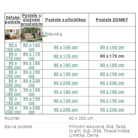
Postele s
Dětské
úložným
Postele s přistýlkou
Postele DOMKY
postele
prostorem
80 x
80 x 160
80 x 160 cm
80 x 160 cm
160 cm
cm
80 x
80 x 170
80 x 170 cm
80 x 170 cm
170 cm
cm
80 x
80 x 180
80 x 180 cm
80 x 180 cm
180 cm
cm
80 x
80 x 190
80 x 190 cm
80 x 190 cm
190 cm
cm
80 x
80 x 200
80 x 200 cm
80 x 200 cm
200 cm
cm
90 x
90 x 180
90 x 180 cm
90 x 180 cm
180 cm
cm
90 x
90 x 190
90 x 190 cm
90 x 190 cm
190 cm
cm
90 x
90 x 200
90 x 200 cm
90 x 200 cm
200 cm
cm
Rozměr
90 x 200 cm
Barva postele
Přírodní lakovaná, Bílá, Šedá,
Grafit, Dub, Olše, Tmavě hnědá,
Limetka, Černá