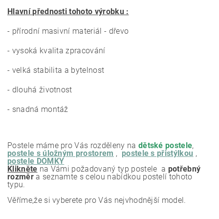
Hlavní přednosti tohoto výrobku :
- přírodní masivní materiál - dřevo
- vysoká kvalita zpracování
- velká stabilita a bytelnost
- dlouhá životnost
- snadná montáž
Postele máme pro Vás rozděleny na
dětské postele
,
postele s úložným prostorem
,
postele s přistýlkou
,
postele DOMKY
Klikněte
na Vámi požadovaný typ postele a
potřebný
rozměr
a seznamte s celou nabídkou postelí tohoto
typu.
Věříme,že si vyberete pro Vás nejvhodnější model.