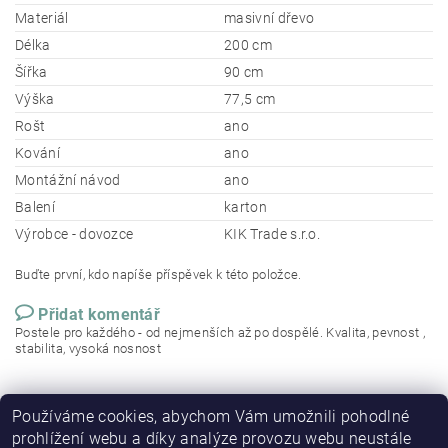
Materiál
masivní dřevo
Délka
200 cm
Šířka
90 cm
Výška
77,5 cm
Rošt
ano
Kování
ano
Montážní návod
ano
Balení
karton
Výrobce - dovozce
KIK Trade s.r.o.
Buďte první, kdo napíše příspěvek k této položce.
Přidat komentář
Postele pro každého - od nejmenších až po dospělé. Kvalita, pevnost ,
stabilita, vysoká nosnost
Používáme cookies, abychom Vám umožnili pohodlné
prohlížení webu a díky analýze provozu webu neustále