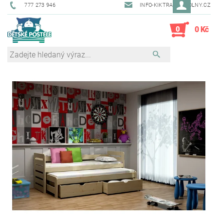
777 273 946
INFO-KIKTRADE@VOLNY.CZ
0
0 Kč