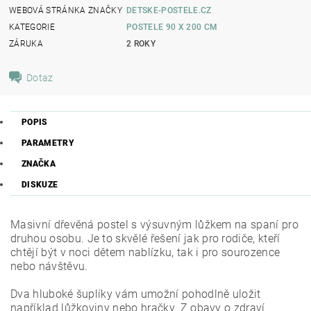
WEBOVÁ STRÁNKA ZNAČKY
DETSKE-POSTELE.CZ
KATEGORIE
POSTELE 90 X 200 CM
ZÁRUKA
2 ROKY
Dotaz
POPIS
PARAMETRY
ZNAČKA
DISKUZE
Masivní dřevěná postel s výsuvným lůžkem na spaní pro
druhou osobu.
Je to skvělé řešení jak pro rodiče, kteří
chtějí být v noci dětem nablízku, tak i pro sourozence
nebo návštěvu.
D
va hluboké šuplíky vám umožní pohodlně uložit
například lůžkoviny nebo hračky.
Z obavy o zdraví