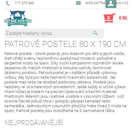
777 273 946
INFO-KIKTRADE@VOLNY.CZ
0
0 Kč
PATROVÉ POSTELE 80 X 190 CM
Patrové postele - lidově palandy jsou řešením pro děti a jejich rodiče,
kteří chtějí svému nejmenšímu poskytnout moderní, pohodlné a
bezpečné místo na spaní.
Díky svým kompaktním rozměrům skvěle
zapadnou do malých místností a nebudou opticky dominovat
žádnému prostoru.
Patrová postel je v každém případě výbornou
volbou. Aby byla pro naše nejmenší maximální bezpečnost , tak
postele mají nebo lze doobjed praktickou zábranu. Postele jsou
nabízeny ve více barevných provedeních , takže každý si určité vybere .
Hlavní důraz je kladem na precizní zpracování a kavlitní materiál.
Praktickým řešením jsou i patrové postele s výsuvným lůžkem , což
oceníte hlavně pokud chce v pokojíku přespat kamarád nebo
kamarádka. Jednoduchým vysunutím přistýlky máte ihned 2 místa na
spaní. Patrové postele jsou rozložitelná na 2 samostatná lůžka.
NEJPRODÁVANĚJŠÍ