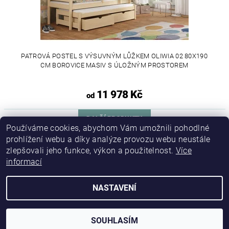
PATROVÁ POSTEL S VÝSUVNÝM LŮŽKEM OLIWIA 02 80X190
CM BOROVICE MASIV S ÚLOŽNÝM PROSTOREM
11 978 Kč
od
DALŠÍ PRODUKTY
Používáme cookies, abychom Vám umožnili pohodlné
prohlížení webu a díky analýze provozu webu neustále
1
2
zlepšovali jeho funkce, výkon a použitelnost.
Více
informací
NASTAVENÍ
2026 © DETSKE-POSTELE.CZ, všechna práva vyhrazena
Vytvořil Shoptet
SOUHLASÍM