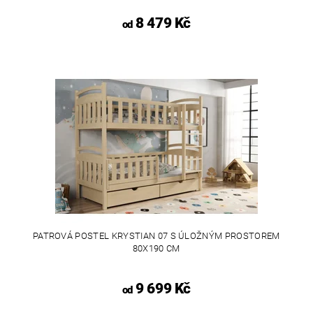
8 479 Kč
od
PATROVÁ POSTEL KRYSTIAN 07 S ÚLOŽNÝM PROSTOREM
80X190 CM
9 699 Kč
od