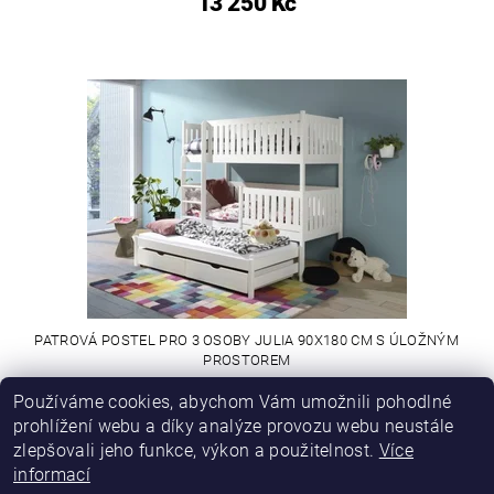
13 250 Kč
PATROVÁ POSTEL PRO 3 OSOBY JULIA 90X180 CM S ÚLOŽNÝM
PROSTOREM
Používáme cookies, abychom Vám umožnili pohodlné
14 310 Kč
prohlížení webu a díky analýze provozu webu neustále
zlepšovali jeho funkce, výkon a použitelnost.
Více
informací