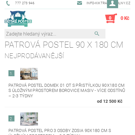
777 273 946
INFO-KIKTRADE@VOLNY.CZ
0
0 Kč
PATROVÁ POSTEL 90 X 180 CM
NEJPRODÁVANĚJŠÍ
1.
PATROVÁ POSTEL DOMEK 01 OT S PŘISTÝLKOU 90X180 CM
S ÚLOŽNÝM PROSTOREM BOROVICE MASIV - VÍCE ODSTÍNŮ
–
2-3 TÝDNY
od 12 500 Kč
2.
PATROVÁ POSTEL PRO 3 OSOBY ZOSIA 90X180 CM S