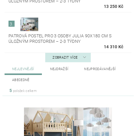
ÚLOŽNÝM PROSTOREM
–
2-3 TÝDNY
13 250 Kč
3.
PATROVÁ POSTEL PRO 3 OSOBY JULIA 90X180 CM S
ÚLOŽNÝM PROSTOREM
–
2-3 TÝDNY
14 310 Kč
ZOBRAZIT VÍCE
NEJLEVNĚJŠÍ
NEJDRAŽŠÍ
NEJPRODÁVANĚJŠÍ
ABECEDNĚ
5
položek celkem