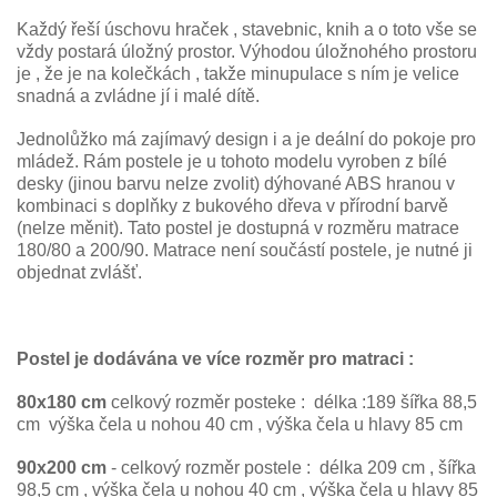
Každý řeší úschovu hraček , stavebnic, knih a o toto vše se
vždy postará úložný prostor. Výhodou úložnohého prostoru
je , že je na kolečkách , takže minupulace s ním je velice
snadná a zvládne jí i malé dítě.
Jednolůžko má zajímavý design i a je deální do pokoje pro
mládež.
Rám postele je u tohoto modelu vyroben z bílé
desky (jinou barvu nelze zvolit) dýhované ABS hranou v
kombinaci s doplňky z bukového dřeva v přírodní barvě
(nelze měnit).
Tato postel je dostupná v rozměru matrace
180/80 a 200/90.
Matrace není součástí postele, je nutné ji
objednat zvlášť.
Postel je dodávána ve více rozměr pro matraci :
80x180 cm
celkový rozměr posteke : délka :189 šířka 88,5
cm výška čela u nohou 40 cm , výška čela u hlavy 85 cm
90x200 cm
- celkový rozměr postele : délka 209 cm , šířka
98,5 cm , výška čela u nohou 40 cm , výška čela u hlavy 85