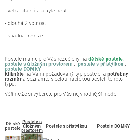
- velká stabilita a bytelnost
- dlouhá životnost
- snadná montáž
Postele máme pro Vás rozděleny na
dětské postele
,
postele s úložným prostorem
,
postele s přistýlkou
,
postele DOMKY
Klikněte
na Vámi požadovaný typ postele a
potřebný
rozměr
a seznamte s celou nabídkou postelí tohoto
typu.
Věříme,že si vyberete pro Vás nejvhodnější model.
Postele s
Dětské
úložným
Postele s přistýlkou
Postele DOMKY
postele
prostorem