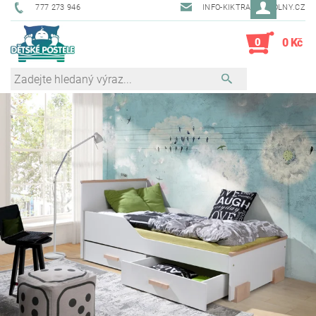
777 273 946
INFO-KIKTRADE@VOLNY.CZ
0
0 Kč