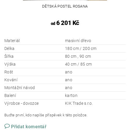
DĚTSKÁ POSTEL ROSANA
6 201 Kč
od
Materiál
masivní dřevo
Délka
180 cm / 200 cm
Šířka
80 cm , 90 cm
Výška
40 cm / 85 cm
Rošt
ano
Kování
ano
Montážní návod
ano
Balení
karton
Výrobce - dovozce
KIK Trade s.r.o.
Buďte první, kdo napíše příspěvek k této položce.
Přidat komentář