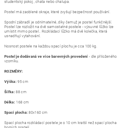
studentský pokoj , chata nebo chalupa.
Postel má zaoblené okraje, které zvyšují bezpečnost používání.
Spodní zábradlí je odnímatelné, díky čemuž je postel funkčnější.
Postel lze rozložit na dvě samostatné postele - výsuvné lůžko lze
umístit mimo postel..
Rozkládací lůžko má dvě kolečka, která
usnadňují vytahování.
Nosnost postele na každou spací plochu je cca 100 kg.
Postel je dodávaná ve více barevných provedení
- dle přiloženého
vzorníku.
ROZMĚRY:
Výška:
95 cm
Šířka:
88 cm
Délka:
168 cm
Spací plocha:
80x160 cm
Spací plocha rozkládací postele je o 10 cm kratší než spací plocha
horních postelí.