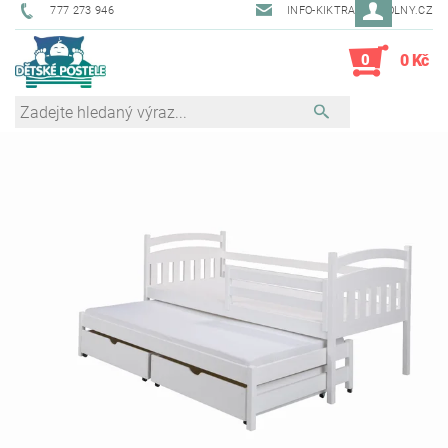
777 273 946
INFO-KIKTRADE@VOLNY.CZ
0
0 Kč