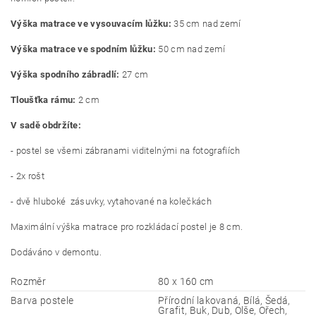
Výška matrace ve vysouvacím lůžku:
35 cm nad zemí
Výška matrace ve spodním lůžku:
50 cm nad zemí
Výška spodního zábradlí:
27 cm
Tloušťka rámu:
2 cm
V sadě obdržíte:
- postel se všemi zábranami viditelnými na fotografiích
- 2x rošt
- dvě hluboké zásuvky, vytahované na kolečkách
Maximální výška matrace pro rozkládací postel je 8 cm.
Dodáváno v demontu.
Rozměr
80 x 160 cm
Barva postele
Přírodní lakovaná, Bílá, Šedá,
Grafit, Buk, Dub, Olše, Ořech,