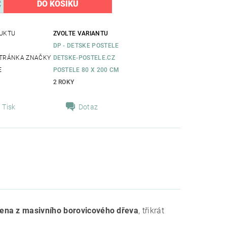
UKTU
ZVOLTE VARIANTU
DP - DETSKE POSTELE
TRÁNKA ZNAČKY
DETSKE-POSTELE.CZ
E
POSTELE 80 X 200 CM
2 ROKY
Tisk
Dotaz
bena z masivního borovicového dřeva
, třikrát