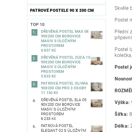
Skvěle 
PATROVÉ POSTELE 90 X 200 CM
Postel 
TOP 10
Přední 
DŘEVĚNÁ POSTEL MAX 08
90X200 CM BOROVICE
připevní
MASIV S ÚLOŽNÝM
PROSTOREM
Postel 
6 837 Kč
kolečka
DŘEVĚNÁ POSTEL ZUZA 10
90X200 CM BOROVICE
Postel 
MASIV S ÚLOŽNÝM
PROSTOREM
5 833 Kč
Nosnost
PATROVÁ POSTEL OLIWIA
90X200 CM PRO 3 OSOBY
ROZMĚ
11 130 Kč
DŘEVĚNÁ POSTEL ELA 05
Výška:
90X200 CM BOROVICE
MASIV S ÚLOŽNÝM
Šířka:
8
PROSTOREM
6 233 Kč
Délka:
2
PATROVÁ POSTEL
ELEGANT 02 S ÚLOŽNÝM