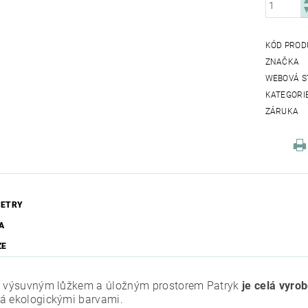
KÓD PROD
ZNAČKA
WEBOVÁ S
KATEGORI
ZÁRUKA
ETRY
A
ZE
s výsuvným lůžkem a úložným prostorem Patryk
je celá vyro
á ekologickými barvami.