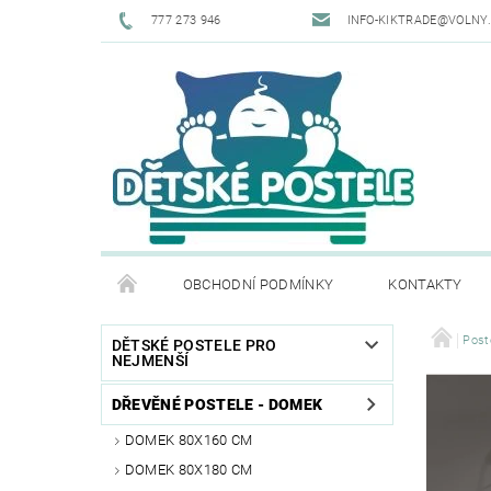
777 273 946
INFO-KIKTRADE@VOLNY
OBCHODNÍ PODMÍNKY
KONTAKTY
Post
DĚTSKÉ POSTELE PRO
NEJMENŠÍ
DŘEVĚNÉ POSTELE - DOMEK
DOMEK 80X160 CM
DOMEK 80X180 CM