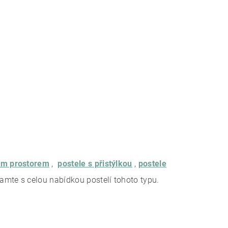
ným prostorem
,
postele s přistýlkou
,
postele
amte s celou nabídkou postelí tohoto typu.