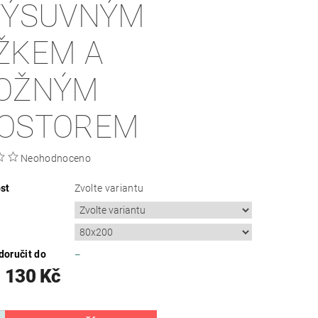
VÝSUVNÝM
ŽKEM A
OŽNÝM
OSTOREM
Neohodnoceno
st
Zvolte variantu
oručit do
–
 130 Kč