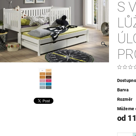
S 
LŮ
ÚL
PR
Dostupno
Barva
Rozměr
Můžeme d
od 11