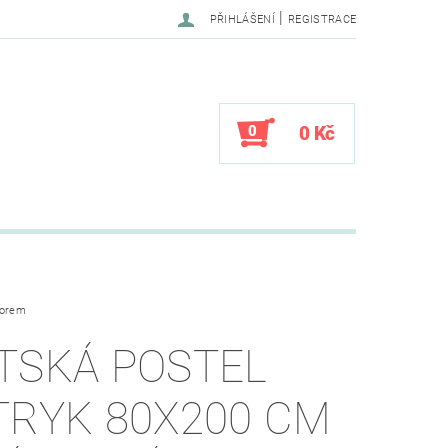
|
PŘIHLÁŠENÍ
REGISTRACE
0
0 Kč
torem
TSKÁ POSTEL
TRYK 80X200 CM