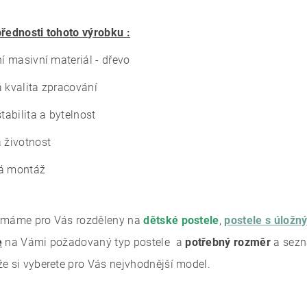
přednosti tohoto výrobku :
ní masivní materiál - dřevo
á kvalita zpracování
stabilita a bytelnost
á životnost
á montáž
 máme pro Vás rozděleny na
dětské postele
,
postele s úlož
e
na Vámi požadovaný typ postele a
potřebný rozměr
a sezn
že si vyberete pro Vás nejvhodnější model.