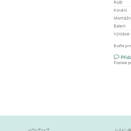
Rošt
Kování
Montážn
Balení
Výrobce 
Buďte prvn
Přid
Postele p
KONTAKT
NÁKUP