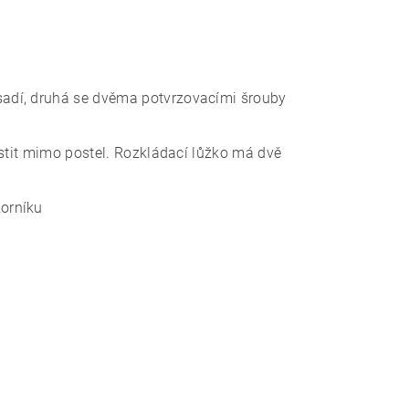
sadí, druhá se dvěma potvrzovacími šrouby
stit mimo postel.
Rozkládací lůžko má dvě
zorníku