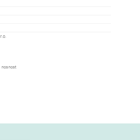
r.o.
á nosnost