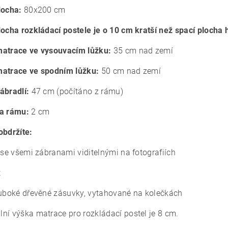
locha:
80x200 cm
locha rozkládací postele je o 10 cm kratší než spací plocha h
atrace ve vysouvacím lůžku:
35 cm nad zemí
atrace ve spodním lůžku:
50 cm nad zemí
ábradlí:
47 cm (počítáno z rámu)
a rámu:
2 cm
obdržíte:
l se všemi zábranami viditelnými na fotografiích
t
luboké dřevěné zásuvky, vytahované na kolečkách
ní výška matrace pro rozkládací postel je 8 cm.