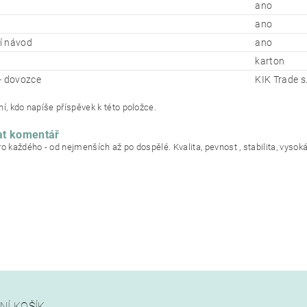
ano
ano
í návod
ano
karton
- dovozce
KIK Trade s.
í, kdo napíše příspěvek k této položce.
at komentář
ro každého - od nejmenších až po dospělé. Kvalita, pevnost , stabilita, vysok
NÍ KOŠÍK