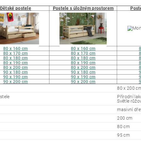
Dětské postele
Postele s úložným prostorem
Poste
80 x 160 cm
80 x 160 cm
8
80 x 170 cm
80 x 170 cm
8
80 x 180 cm
80 x 180 cm
8
80 x 190 cm
80 x 190 cm
8
80 x 200 cm
80 x 200 cm
8
90 x 180 cm
90 x 180 cm
9
90 x 190 cm
90 x 190 cm
9
90 x 200 cm
90 x 200 cm
9
80 x 200 c
stele
Přírodní lak
Světle růžo
masivní dř
200 cm
80 cm
95 cm