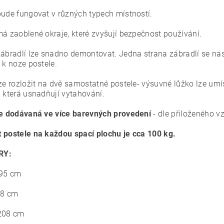
bude fungovat v různých typech místností.
má zaoblené okraje, které zvyšují bezpečnost používání.
zábradlí lze snadno demontovat.
Jedna strana zábradlí se na
 k noze postele.
lze rozložit na dvě samostatné postele- výsuvné lůžko lze umí
, která usnadňují vytahování.
je dodávaná ve více barevných provedení
- dle přiloženého v
 postele na každou spací plochu je cca 100 kg.
RY:
95 cm
8 cm
08 cm