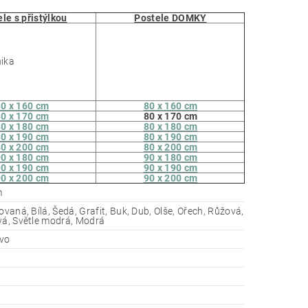
le s přistýlkou
Postele DOMKY
0 x 160 cm
80 x 160 cm
0 x 170 cm
80 x 170 cm
0 x 180 cm
80 x 180 cm
0 x 190 cm
80 x 190 cm
0 x 200 cm
80 x 200 cm
0 x 180 cm
90 x 180 cm
0 x 190 cm
90 x 190 cm
0 x 200 cm
90 x 200 cm
m
ovaná, Bílá, Šedá, Grafit, Buk, Dub, Olše, Ořech, Růžová,
vá, Světle modrá, Modrá
evo