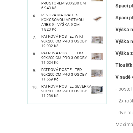
PROSTOREM 90X200 CM
Spací p
6 943 Kč
PĚNOVÁ MATRACE S
Spací p
KOKOSOVOU VRSTVOU
ARES 9 - VÝŠKA 9 CM
Výška m
1 820 Kč
PATROVÁ POSTEL WIKI
Výška m
90X200 CM PRO 3 OSOBY
12 932 Kč
Výška z
PATROVÁ POSTEL TOMI
90X200 CM PRO 3 OSOBY
11 024 Kč
Tloušťk
PATROVÁ POSTEL TED
90X200 CM PRO 3 OSOBY
V sadě 
11 659 Kč
PATROVÁ POSTEL SEVERKA
- poste
90X200 CM PRO 3 OSOBY
11 236 Kč
- 2x roš
- dvě h
Maximál