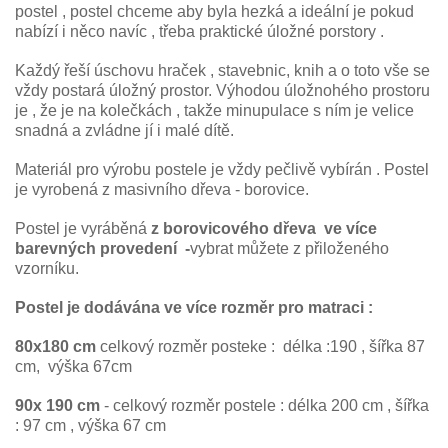
postel , postel chceme aby byla hezká a ideální je pokud
nabízí i něco navíc , třeba praktické úložné porstory .
Každý řeší úschovu hraček , stavebnic, knih a o toto vše se
vždy postará úložný prostor. Výhodou úložnohého prostoru
je , že je na kolečkách , takže minupulace s ním je velice
snadná a zvládne jí i malé dítě.
Materiál pro výrobu postele je vždy pečlivě vybírán . Postel
je vyrobená z masivního dřeva - borovice.
Postel je vyráběná
z borovicového dřeva ve více
barevných provedení -
vybrat můžete z přiloženého
vzorníku.
Postel je dodávána ve více rozměr pro matraci :
80x180 cm
celkový rozměr posteke : délka :190 , šířka 87
cm, výška 67cm
90x 190 cm
- celkový rozměr postele : délka 200 cm , šířka
: 97 cm , výška 67 cm