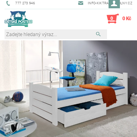
777 273 946
INFO-KIKTRADE@VOLNY.CZ
0
0 Kč