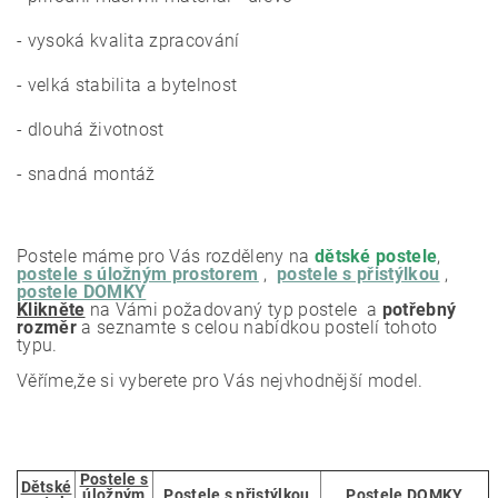
- vysoká kvalita zpracování
- velká stabilita a bytelnost
- dlouhá životnost
- snadná montáž
Postele máme pro Vás rozděleny na
dětské postele
,
postele s úložným prostorem
,
postele s přistýlkou
,
postele DOMKY
Klikněte
na Vámi požadovaný typ postele a
potřebný
rozměr
a seznamte s celou nabídkou postelí tohoto
typu.
Věříme,že si vyberete pro Vás nejvhodnější model.
Postele s
Dětské
úložným
Postele s přistýlkou
Postele DOMKY