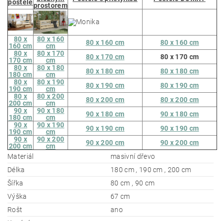
postele
prostorem
80 x
80 x 160
80 x 160 cm
80 x 160 cm
160 cm
cm
80 x
80 x 170
80 x 170 cm
80 x 170 cm
170 cm
cm
80 x
80 x 180
80 x 180 cm
80 x 180 cm
180 cm
cm
80 x
80 x 190
80 x 190 cm
80 x 190 cm
190 cm
cm
80 x
80 x 200
80 x 200 cm
80 x 200 cm
200 cm
cm
90 x
90 x 180
90 x 180 cm
90 x 180 cm
180 cm
cm
90 x
90 x 190
90 x 190 cm
90 x 190 cm
190 cm
cm
90 x
90 x 200
90 x 200 cm
90 x 200 cm
200 cm
cm
Materiál
masivní dřevo
Délka
180 cm , 190 cm , 200 cm
Šířka
80 cm , 90 cm
Výška
67 cm
Rošt
ano