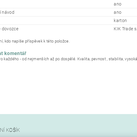
ano
í návod
ano
karton
- dovozce
KIK Trade s.
í, kdo napíše příspěvek k této položce.
at komentář
ro každého - od nejmenších až po dospělé. Kvalita, pevnost , stabilita, vysok
NÍ KOŠÍK