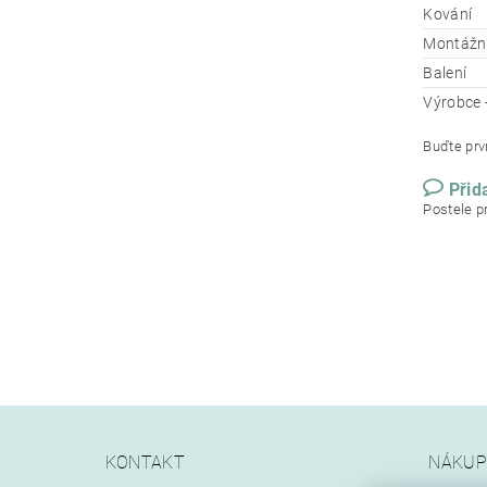
Kování
Montážn
Balení
Výrobce 
Buďte prvn
Přid
Postele p
KONTAKT
NÁKUP