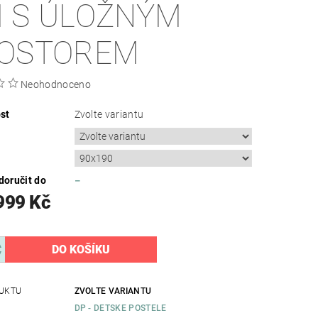
NÝM
OSTOREM
Neohodnoceno
st
Zvolte variantu
oručit do
–
999 Kč
UKTU
ZVOLTE VARIANTU
DP - DETSKE POSTELE