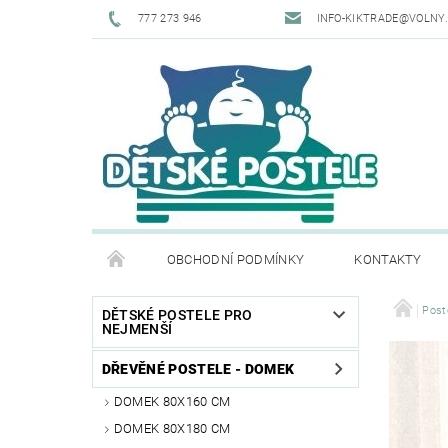
777 273 946
INFO-KIKTRADE@VOLNY
OBCHODNÍ PODMÍNKY
KONTAKTY
Post
DĚTSKÉ POSTELE PRO
NEJMENŠÍ
DŘEVĚNÉ POSTELE - DOMEK
DOMEK 80X160 CM
DOMEK 80X180 CM