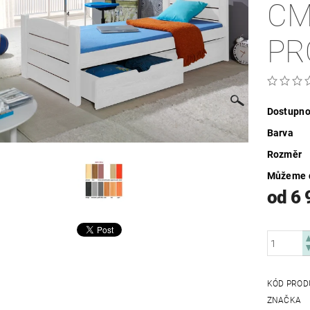
CM S ÚLOŽ
PR
Dostupno
Barva
Rozměr
Můžeme d
od 6 
KÓD PROD
ZNAČKA