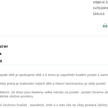
WEBOVÁ S
KATEGORI
ZÁRUKA
ETRY
A
ZE
palé dítě je spokojené dítě a k tomu je zapotřebí kvalitní postel a sam
ský pokoj je království našich děti a hlavní dominantou je vždy postel.
ědomi ,že dnes jsou kladeny velké nároky na postel , postel chceme aby
ktické úložné porstory .
í úschovu hraček , stavebnic, knih a o toto vše se vždy postará úložný