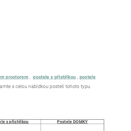
ným prostorem
,
postele s přistýlkou
,
postele
amte s celou nabídkou postelí tohoto typu.
le s přistýlkou
Postele DOMKY