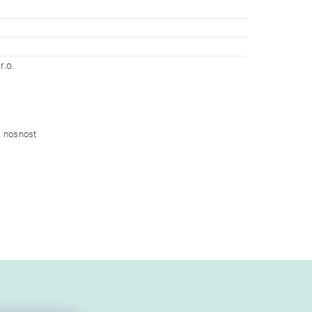
r.o.
á nosnost