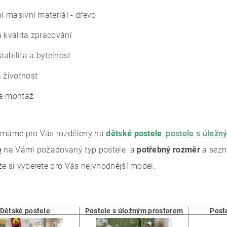
ní masivní materiál - dřevo
á kvalita zpracování
stabilita a bytelnost
á životnost
á montáž
 máme pro Vás rozděleny na
dětské postele
,
postele s úlož
e
na Vámi požadovaný typ postele a
potřebný rozměr
a sezn
že si vyberete pro Vás nejvhodnější model.
Dětské postele
Postele s úložným prostorem
Poste