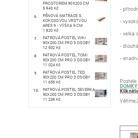
PROSTOREM 90X200 CM
6 943 Kč
- přírod
PĚNOVÁ MATRACE S
KOKOSOVOU VRSTVOU
- vysok
ARES 9 - VÝŠKA 9 CM
1 820 Kč
- velká 
PATROVÁ POSTEL WIKI
90X200 CM PRO 3 OSOBY
- dlouh
12 932 Kč
PATROVÁ POSTEL TOMI
- snadn
90X200 CM PRO 3 OSOBY
11 024 Kč
PATROVÁ POSTEL TED
90X200 CM PRO 3 OSOBY
Postele
11 659 Kč
DOMKY
PATROVÁ POSTEL SEVERKA
Kliknět
90X200 CM PRO 3 OSOBY
11 236 Kč
Věříme,