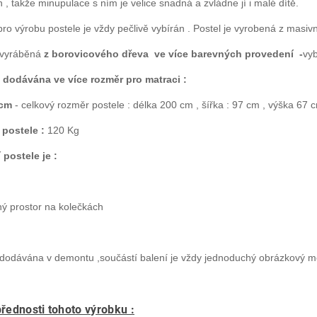
 , takže minupulace s ním je velice snadná a zvládne jí i malé dítě.
pro výrobu postele je vždy pečlivě vybírán . Postel je vyrobená z masiv
 vyráběná
z borovicového dřeva ve více barevných provedení -
vyb
e dodávána ve více rozměr pro matraci :
 cm
- celkový rozměr postele : délka 200 cm , šířka : 97 cm , výška 67 
postele :
12
0 Kg
 postele je :
žný prostor na kolečkách
e dodávána v demontu ,součástí balení je vždy jednoduchý obrázkový m
přednosti tohoto výrobku :