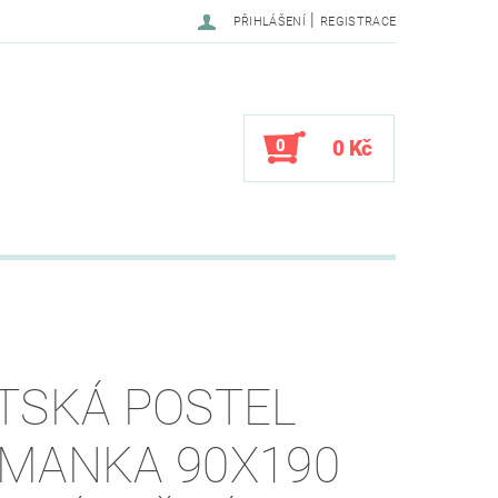
|
PŘIHLÁŠENÍ
REGISTRACE
0
0 Kč
TSKÁ POSTEL
MANKA 90X190