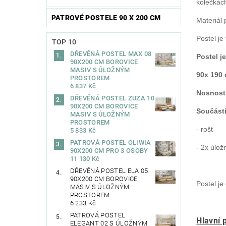
kolečkách
PATROVÉ POSTELE 90 X 200 CM
Materiál 
Postel je
TOP 10
DŘEVĚNÁ POSTEL MAX 08
Postel j
90X200 CM BOROVICE
MASIV S ÚLOŽNÝM
90x 190
PROSTOREM
6 837 Kč
Nosnost 
DŘEVĚNÁ POSTEL ZUZA 10
90X200 CM BOROVICE
Součástí
MASIV S ÚLOŽNÝM
PROSTOREM
- rošt
5 833 Kč
PATROVÁ POSTEL OLIWIA
- 2x úlo
90X200 CM PRO 3 OSOBY
11 130 Kč
DŘEVĚNÁ POSTEL ELA 05
90X200 CM BOROVICE
Postel j
MASIV S ÚLOŽNÝM
PROSTOREM
6 233 Kč
PATROVÁ POSTEL
Hlavní 
ELEGANT 02 S ÚLOŽNÝM