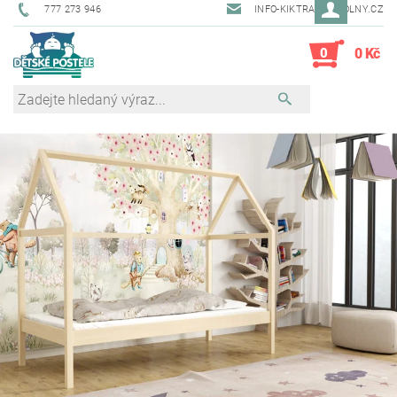
777 273 946
INFO-KIKTRADE@VOLNY.CZ
0
0 Kč