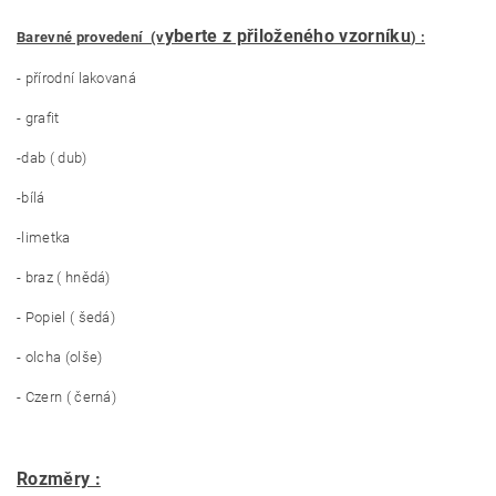
yberte z přiloženého vzorníku
Barevné provedení (v
) :
- přírodní lakovaná
- grafit
-dab ( dub)
-bílá
-limetka
- braz ( hnědá)
- Popiel ( šedá)
- olcha (olše)
- Czern ( černá)
Rozměry :