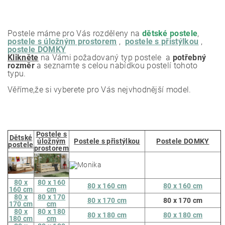
Postele máme pro Vás rozděleny na
dětské postele
,
postele s úložným prostorem
,
postele s přistýlkou
,
postele DOMKY
Klikněte
na Vámi požadovaný typ postele a
potřebný
rozměr
a seznamte s celou nabídkou postelí tohoto
typu.
Věříme,že si vyberete pro Vás nejvhodnější model.
Postele s
Dětské
úložným
Postele s přistýlkou
Postele DOMKY
postele
prostorem
80 x
80 x 160
80 x 160 cm
80 x 160 cm
160 cm
cm
80 x
80 x 170
80 x 170 cm
80 x 170 cm
170 cm
cm
80 x
80 x 180
80 x 180 cm
80 x 180 cm
180 cm
cm