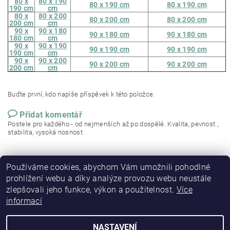
80 x
80 x 190
80 x 190 cm
80 x 190 cm
190 cm
cm
80 x
80 x 200
80 x 200 cm
80 x 200 cm
200 cm
cm
90 x
90 x 180
90 x 180 cm
90 x 180 cm
180 cm
cm
90 x
90 x 190
90 x 190 cm
90 x 190 cm
190 cm
cm
90 x
90 x 200
90 x 200 cm
90 x 200 cm
200 cm
cm
Buďte první, kdo napíše příspěvek k této položce.
Přidat komentář
Postele pro každého - od nejmenších až po dospělé. Kvalita, pevnost ,
stabilita, vysoká nosnost
Používáme cookies, abychom Vám umožnili pohodlné
prohlížení webu a díky analýze provozu webu neustále
zlepšovali jeho funkce, výkon a použitelnost.
Více
informací
NASTAVENÍ