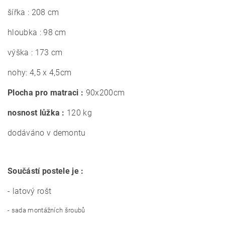
šířka : 208 cm
hloubka : 98 cm
výška : 173 cm
nohy: 4,5 x 4,5cm
Plocha pro matraci :
90x200cm
nosnost lůžka :
120 kg
dodáváno v demontu
Součástí postele je :
- latový rošt
- sada montážních šroubů