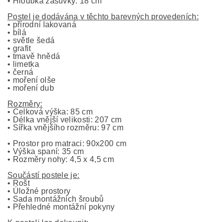
• Hloubka zásuvky: 18 cm
Postel je dodávána v těchto barevných provedeních:
• přírodní lakovaná
• bílá
• světle šedá
• grafit
• tmavě hnědá
• limetka
• černá
• moření olše
• moření dub
Rozměry:
• Celková výška: 85 cm
• Délka vnější velikosti: 207 cm
• Šířka vnějšího rozměru: 97 cm
• Prostor pro matraci: 90x200 cm
• Výška spaní: 35 cm
• Rozměry nohy: 4,5 x 4,5 cm
Součástí postele je:
• Rošt
• Úložné prostory
• Sada montážních šroubů
• Přehledné montážní pokyny