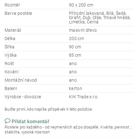
Rozměr
90 x 200 cm
Barva postele
Přírodní lakovaná, Bílá, Šedá,
Grafit, Dub, Olše, Tmavě hnědá,
Limetka, Černá
Materiál
masivní dřevo
Délka
200 cm
Šířka
90 cm
Výška
85 cm
Rošt
ano
Kování
ano
Montážní návod
ano
Balení
karton
Výrobce - dovozce
KIK Trade s.r.o.
Buďte první, kdo napíše příspěvek k této položce.
Přidat komentář
Postele pro každého - od nejmenších až po dospělé. Kvalita, pevnost ,
stabilita, vysoká nosnost