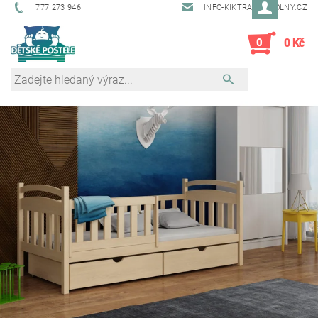
777 273 946
INFO-KIKTRADE@VOLNY.CZ
0
0 Kč