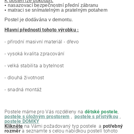
K posteli lze dokoupit:
• nasazovací bezpečnostní přední zábranu 
• matraci se snímatelným a pratelným potahem
Postel je dodávána v demontu.
Hlavní přednosti tohoto výrobku :
- přírodní masivní materiál - dřevo
- vysoká kvalita zpracování
- velká stabilita a bytelnost
- dlouhá životnost
- snadná montáž
Postele máme pro Vás rozděleny na
dětské postele
,
postele s úložným prostorem
,
postele s přistýlkou
,
postele DOMKY
Klikněte
na Vámi požadovaný typ postele a
potřebný
rozměr
a seznamte s celou nabídkou postelí tohoto