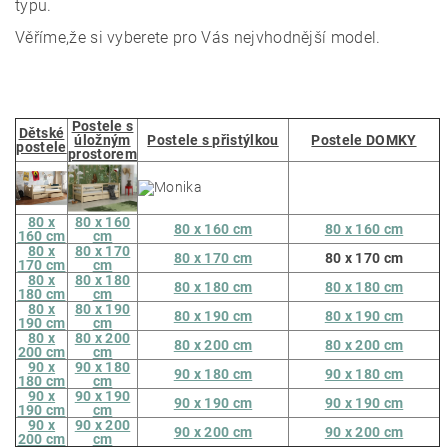
typu.
Věříme,že si vyberete pro Vás nejvhodnější model.
Postele s
Dětské
úložným
Postele s přistýlkou
Postele DOMKY
postele
prostorem
80 x
80 x 160
80 x 160 cm
80 x 160 cm
160 cm
cm
80 x
80 x 170
80 x 170 cm
80 x 170 cm
170 cm
cm
80 x
80 x 180
80 x 180 cm
80 x 180 cm
180 cm
cm
80 x
80 x 190
80 x 190 cm
80 x 190 cm
190 cm
cm
80 x
80 x 200
80 x 200 cm
80 x 200 cm
200 cm
cm
90 x
90 x 180
90 x 180 cm
90 x 180 cm
180 cm
cm
90 x
90 x 190
90 x 190 cm
90 x 190 cm
190 cm
cm
90 x
90 x 200
90 x 200 cm
90 x 200 cm
200 cm
cm