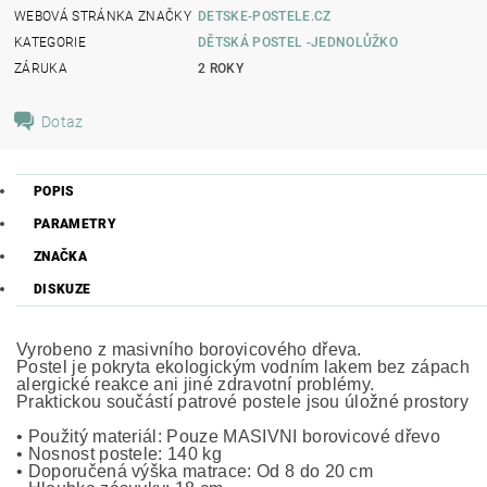
WEBOVÁ STRÁNKA ZNAČKY
DETSKE-POSTELE.CZ
KATEGORIE
DĚTSKÁ POSTEL -JEDNOLŮŽKO
ZÁRUKA
2 ROKY
Dotaz
POPIS
PARAMETRY
ZNAČKA
DISKUZE
Vyrobeno z masivního borovicového dřeva.
Postel je pokryta ekologickým vodním lakem bez zápachu,
alergické reakce ani jiné zdravotní problémy.
Praktickou součástí patrové postele jsou úložné prostory n
• Použitý materiál: Pouze MASIVNÍ borovicové dřevo
• Nosnost postele: 140 kg
• Doporučená výška matrace: Od 8 do 20 cm