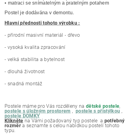
• matraci se snímatelným a pratelným potahem
Postel je dodávána v demontu.
Hlavní přednosti tohoto výrobku :
- přírodní masivní materiál - dřevo
- vysoká kvalita zpracování
- velká stabilita a bytelnost
- dlouhá životnost
- snadná montáž
Postele máme pro Vás rozděleny na
dětské postele
,
postele s úložným prostorem
,
postele s přistýlkou
,
postele DOMKY
Klikněte
na Vámi požadovaný typ postele a
potřebný
rozměr
a seznamte s celou nabídkou postelí tohoto
typu.