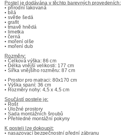
Postel je dodávána v těchto barevných provedeních:
• přírodní lakovaná
• bílá
• světle šedá
• grafit
• tmavě hnědá
• limetka
• černá
• moření olše
• moření dub
Rozměry:
• Celková výška: 86 cm
• Délka vnější velikosti: 177 cm
• Šířka vnějšího rozměru: 87 cm
• Prostor pro matraci: 80x170 cm
• Výška spaní: 36 cm
• Rozměry nohy: 4,5 x 4,5 cm
Součástí postele je:
• Rošt
• Úložné prostory
• Sada montážních šroubů
• Přehledné montážní pokyny
K posteli lze dokoupit:
• nasazovací bezpečnostní přední zábranu 