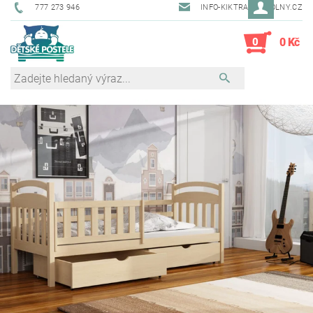
777 273 946
INFO-KIKTRADE@VOLNY.CZ
0
0 Kč