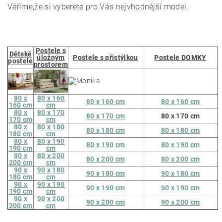
Věříme,že si vyberete pro Vás nejvhodnější model.
Postele s
Dětské
úložným
Postele s přistýlkou
Postele DOMKY
postele
prostorem
80 x
80 x 160
80 x 160 cm
80 x 160 cm
160 cm
cm
80 x
80 x 170
80 x 170 cm
80 x 170 cm
170 cm
cm
80 x
80 x 180
80 x 180 cm
80 x 180 cm
180 cm
cm
80 x
80 x 190
80 x 190 cm
80 x 190 cm
190 cm
cm
80 x
80 x 200
80 x 200 cm
80 x 200 cm
200 cm
cm
90 x
90 x 180
90 x 180 cm
90 x 180 cm
180 cm
cm
90 x
90 x 190
90 x 190 cm
90 x 190 cm
190 cm
cm
90 x
90 x 200
90 x 200 cm
90 x 200 cm
200 cm
cm