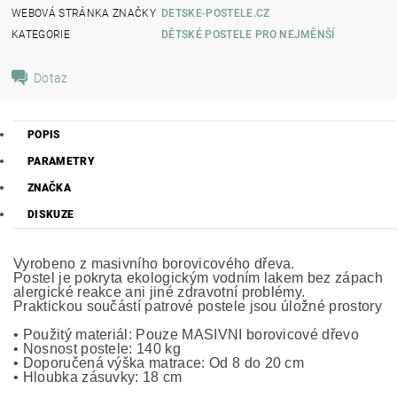
WEBOVÁ STRÁNKA ZNAČKY
DETSKE-POSTELE.CZ
KATEGORIE
DĚTSKÉ POSTELE PRO NEJMĚNŠÍ
Dotaz
POPIS
PARAMETRY
ZNAČKA
DISKUZE
Vyrobeno z masivního borovicového dřeva.
Postel je pokryta ekologickým vodním lakem bez zápachu,
alergické reakce ani jiné zdravotní problémy.
Praktickou součástí patrové postele jsou úložné prostory n
• Použitý materiál: Pouze MASIVNÍ borovicové dřevo
• Nosnost postele: 140 kg
• Doporučená výška matrace: Od 8 do 20 cm
• Hloubka zásuvky: 18 cm