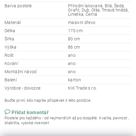
Barva postele
Přírodní lakovaná, Bílá, Šedá,
Grafit, Dub, Olše, Tmavě hnědá,
Limetka, Černá
Materiál
masivní dřevo
Délka
170 cm
Šířka
80 cm
Výška
86 cm
Rošt
ano
Kování
ano
Montážní návod
ano
Balení
karton
Výrobce - dovozce
KIK Trade s.r.o.
Buďte první, kdo napíše příspěvek k této položce.
Přidat komentář
Postele pro každého - od nejmenších až po dospělé. Kvalita, pevnost ,
stabilita, vysoká nosnost