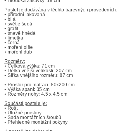
• Hloubka zásuvky: 18 cm
Postel je dodávána v těchto barevných provedeních:
• přírodní lakovaná
• bílá
• světle šedá
• grafit
• tmavě hnědá
• limetka
• černá
• moření olše
• moření dub
Rozměry:
• Celková výška: 71 cm
• Délka vnější velikosti: 207 cm
• Šířka vnějšího rozměru: 87 cm
• Prostor pro matraci: 80x200 cm
• Výška spaní: 35 cm
• Rozměry nohy: 4,5 x 4,5 cm
Součástí postele je:
• Rošt
• Úložné prostory
• Sada montážních šroubů
• Přehledné montážní pokyny