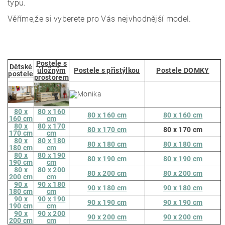
typu.
Věříme,že si vyberete pro Vás nejvhodnější model.
Postele s
Dětské
úložným
Postele s přistýlkou
Postele DOMKY
postele
prostorem
80 x
80 x 160
80 x 160 cm
80 x 160 cm
160 cm
cm
80 x
80 x 170
80 x 170 cm
80 x 170 cm
170 cm
cm
80 x
80 x 180
80 x 180 cm
80 x 180 cm
180 cm
cm
80 x
80 x 190
80 x 190 cm
80 x 190 cm
190 cm
cm
80 x
80 x 200
80 x 200 cm
80 x 200 cm
200 cm
cm
90 x
90 x 180
90 x 180 cm
90 x 180 cm
180 cm
cm
90 x
90 x 190
90 x 190 cm
90 x 190 cm
190 cm
cm
90 x
90 x 200
90 x 200 cm
90 x 200 cm
200 cm
cm