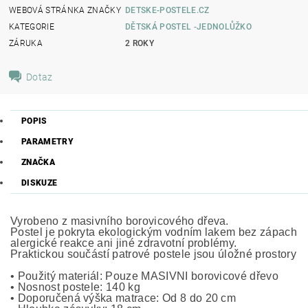
WEBOVÁ STRÁNKA ZNAČKY
DETSKE-POSTELE.CZ
KATEGORIE
DĚTSKÁ POSTEL -JEDNOLŮŽKO
ZÁRUKA
2 ROKY
Dotaz
POPIS
PARAMETRY
ZNAČKA
DISKUZE
Vyrobeno z masivního borovicového dřeva.
Postel je pokryta ekologickým vodním lakem bez zápachu,
alergické reakce ani jiné zdravotní problémy.
Praktickou součástí patrové postele jsou úložné prostory n
• Použitý materiál: Pouze MASIVNÍ borovicové dřevo
• Nosnost postele: 140 kg
• Doporučená výška matrace: Od 8 do 20 cm