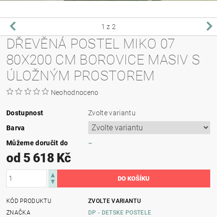
1
z 2
DŘEVĚNÁ POSTEL MIKO 07
80X200 CM BOROVICE MASIV S
ÚLOŽNÝM PROSTOREM
Neohodnoceno
Dostupnost
Zvolte variantu
Barva
Můžeme doručit do
–
od 5 618 Kč
KÓD PRODUKTU
ZVOLTE VARIANTU
ZNAČKA
DP - DETSKE POSTELE