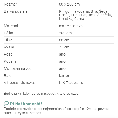
Rozměr
80 x 200 cm
Barva postele
Přírodní lakovaná, Bílá, Šedá,
Grafit, Dub, Olše, Tmavě hnědá,
Limetka, Černá
Materiál
masivní dřevo
Délka
200 cm
Šířka
80 cm
Výška
71 cm
Rošt
ano
Kování
ano
Montážní návod
ano
Balení
karton
Výrobce - dovozce
KIK Trade s.r.o.
Buďte první, kdo napíše příspěvek k této položce.
Přidat komentář
Postele pro každého - od nejmenších až po dospělé. Kvalita, pevnost ,
stabilita, vysoká nosnost