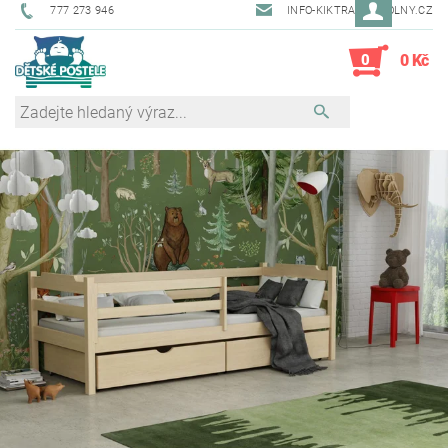
777 273 946
INFO-KIKTRADE@VOLNY.CZ
0
0 Kč