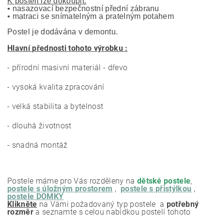
K posteli lze dokoupit:
• nasazovací bezpečnostní přední zábranu 
• matraci se snímatelným a pratelným potahem
Postel je dodávána v demontu.
Hlavní přednosti tohoto výrobku :
- přírodní masivní materiál - dřevo
- vysoká kvalita zpracování
- velká stabilita a bytelnost
- dlouhá životnost
- snadná montáž
Postele máme pro Vás rozděleny na
dětské postele
,
postele s úložným prostorem
,
postele s přistýlkou
,
postele DOMKY
Klikněte
na Vámi požadovaný typ postele a
potřebný
rozměr
a seznamte s celou nabídkou postelí tohoto