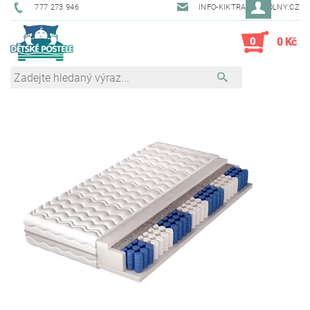
777 273 946
INFO-KIKTRADE@VOLNY.CZ
0
0 Kč