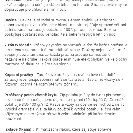
skvěle saje pot a udržuje stálou tělesnou teplotu. Strana z ovčí vlny se
doporučuje pro chladné zimní noci.
Bavlna :
Bavlna je přírodní surovina. Během spánku je schopen
absorbovat polovinu tělesné vlhkosti, a proto zajišťuje správné větrání.
Letní strana matrace je potažena 100% přírodní bavlnou. Bavlna
poskytuje dostatečnou ventilaci těla během teplých letních nocí.
7 zón tvrdosti :
7zónový systém se vyznačuje tím, že každá pružina je
umístěna v samostatné materiálové kapse. Pružiny nejsou vzájemně
spojeny, což znamená, že každá pružina pracuje samostatně,
nezávisle na druhé. Taková práce eliminuje efekt ohýbání velké plochy
matrace při tlaku na její malou plochu.
Kapesní pružiny :
Taštičkové pružiny díky své bodové elasticitě
zaručují lepší přizpůsobení matrace tvaru těla. Nabízíme vložky se 7
různými, optimálně rozmístěnými zónami.
Prošívaný potah včetně krytu.
Zip potahu je šitý do tvaru písmene L,
což značně usnadňuje jeho sejmutí pro praní (40 stupňů C). Gramáž
potahu je 350-400 gr/m2. Ražba a vzory na obálce se mohou změnit.
Vysoká gramáž a kvalita látky použité k výrobě potahu jej činí velmi
příjemným a jemným a zároveň velmi odolným při každodenním
používání.
Izolace (tkaná) :
Klimatizační vlákno, které zajišťuje správné