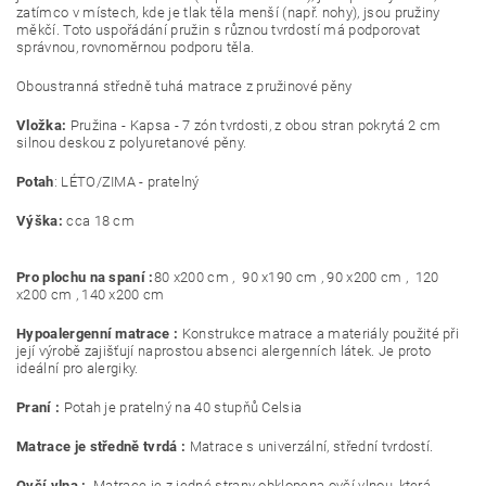
zatímco v místech, kde je tlak těla menší (např. nohy), jsou pružiny
měkčí.
Toto uspořádání pružin s různou tvrdostí má podporovat
správnou, rovnoměrnou podporu těla.
Oboustranná středně tuhá matrace z pružinové pěny
Vložka:
Pružina - Kapsa - 7 zón tvrdosti, z obou stran pokrytá 2 cm
silnou deskou z polyuretanové pěny.
Potah
: LÉTO/ZIMA - pratelný
Výška:
cca 18 cm
Pro plochu na spaní :
80 x200 cm , 90 x190 cm , 90 x200 cm , 120
x200 cm , 140 x200 cm
Hypoalergenní matrace :
Konstrukce matrace a materiály použité při
její výrobě zajišťují naprostou absenci alergenních látek. Je proto
ideální pro alergiky.
Praní :
Potah je pratelný na 40 stupňů Celsia
Matrace je středně tvrdá :
Matrace s univerzální, střední tvrdostí.
Ovčí vlna :
Matrace je z jedné strany obklopena ovčí vlnou, která