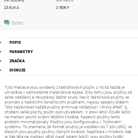
KATEGORIE
MATRACE
ZÁRUKA
2 ROKY
Dotaz
POPIS
PARAMETRY
ZNAČKA
DISKUZE
Tyto matrace jsou vyrobeny z taštičkových pružin, z nichž každá je
umístěna v samostatné materiálové kapse.
Díky tomu jsou pružiny od
sebe odděleny a nevydávají žádné zvuky.
Navíc taštičkové pružiny, ve
srovnání s tradičními bonellovými pružinami, nejsou spojeny drátem.
Tato nezávislost každé pružiny eliminuje nežádoucí "vlnový efekt", tj.
ohýbání velké plochy pružin pod uživatelem.
V praxi lehčí člověk ležící
na matraci pocítil svíjení těžšího člověka.
Kapesní pružiny tento
problém minimalizovaly.
Pružiny jsou konfigurovány v 7zónovém
systému.
To znamená, že formát pružiny je rozdělen do 7 zón (dílů), ve
kterých jsou použity pružiny různých tvrdostí.
Například v místech, kde
je tlak těla na matraci větší (např. kolem boků), jsou pružiny tvrdší,