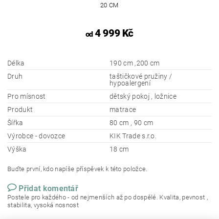
20 CM
4 999 Kč
od
Délka
190 cm ,200 cm
Druh
taštičkové pružiny /
hypoalergení
Pro mísnost
dětský pokoj , ložnice
Produkt
matrace
Šířka
80 cm , 90 cm
Výrobce - dovozce
KIK Trade s.r.o.
Výška
18 cm
Buďte první, kdo napíše příspěvek k této položce.
Přidat komentář
Postele pro každého - od nejmenších až po dospělé. Kvalita, pevnost ,
stabilita, vysoká nosnost