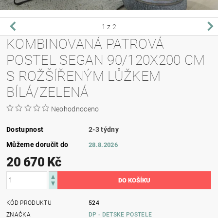
1
z 2
KOMBINOVANÁ PATROVÁ
POSTEL SEGAN 90/120X200 CM
S ROŽŠÍŘENÝM LŮŽKEM
BÍLÁ/ZELENÁ
Neohodnoceno
Dostupnost
2-3 týdny
Můžeme doručit do
28.8.2026
20 670 Kč
KÓD PRODUKTU
524
ZNAČKA
DP - DETSKE POSTELE