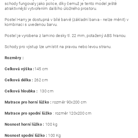
schody fungovaly jako police, díky čemuž je tento model ještě
atraktivnější vytvořením dalšího úložného prostoru.
Postel Harry je dostupná v bílé barvě (základní barva - nelze měnit) v
kombinaci s uvedenou barvu.
Postel je vyrobena z lamino desky tl. 22 mm, potažený ABS hranou.
Schody pro výstup lze umístit na pravou nebo levou stranu.
Rozměry :
Celková výška :
145 cm
Celková délka :
262 cm
Celková hloubka :
130 cm
Matrace pro horní lůžko :
rozměr 90x200 cm
Matrace pro spodní lůžko
: rozměr 120x200 cm
Nosnost horní lůžko :
100 kg
Nosnost spodní lůžko :
100 Kg