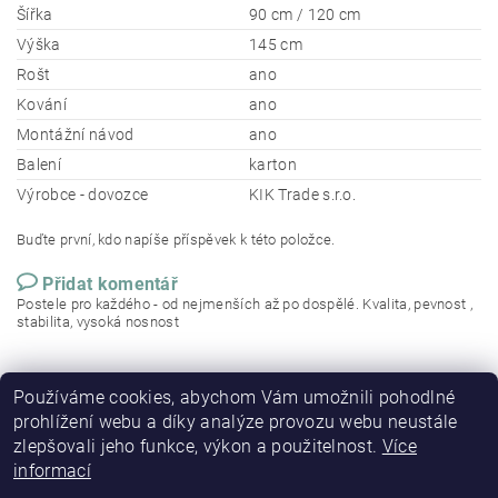
Šířka
90 cm / 120 cm
Výška
145 cm
Rošt
ano
Kování
ano
Montážní návod
ano
Balení
karton
Výrobce - dovozce
KIK Trade s.r.o.
Buďte první, kdo napíše příspěvek k této položce.
Přidat komentář
Postele pro každého - od nejmenších až po dospělé. Kvalita, pevnost ,
stabilita, vysoká nosnost
Používáme cookies, abychom Vám umožnili pohodlné
prohlížení webu a díky analýze provozu webu neustále
zlepšovali jeho funkce, výkon a použitelnost.
Více
informací