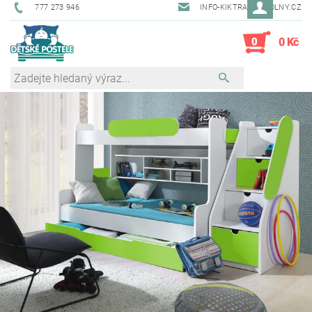
777 273 946
INFO-KIKTRADE@VOLNY.CZ
0
0 Kč