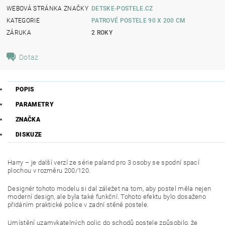
WEBOVÁ STRÁNKA ZNAČKY
DETSKE-POSTELE.CZ
KATEGORIE
PATROVÉ POSTELE 90 X 200 CM
ZÁRUKA
2 ROKY
Dotaz
POPIS
PARAMETRY
ZNAČKA
DISKUZE
Harry – je další verzí ze série paland pro 3 osoby se spodní spací
plochou v rozměru 200/120.
Designér tohoto modelu si dal záležet na tom, aby postel měla nejen
moderní design, ale byla také funkční. Tohoto efektu bylo dosaženo
přidáním praktické police v zadní stěně postele.
Umístění uzamykatelných polic do schodů postele způsobilo, že