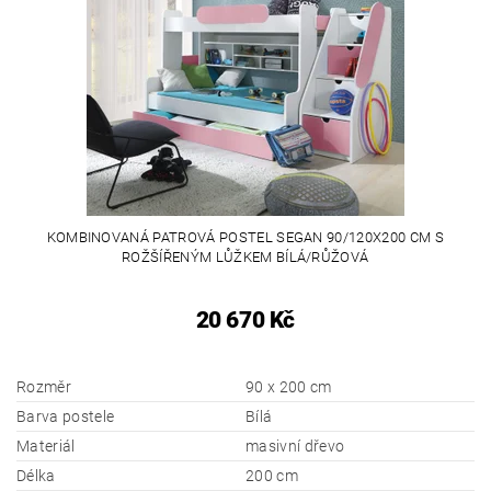
KOMBINOVANÁ PATROVÁ POSTEL SEGAN 90/120X200 CM S
ROŽŠÍŘENÝM LŮŽKEM BÍLÁ/RŮŽOVÁ
20 670 Kč
Rozměr
90 x 200 cm
Barva postele
Bílá
Materiál
masivní dřevo
Délka
200 cm