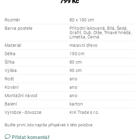
799 Kč
Rozměr
80 x 190 cm
Barva postele
Přírodní lakovaná, Bílá, Šedá,
Grafit, Dub, Olše, Tmavě hnědá,
Limetka, Černá
Materiál
masivní dřevo
Délka
190 cm
Šířka
80 cm
Výška
90 cm
Rošt
ano
Kování
ano
Montážní návod
ano
Balení
karton
Výrobce - dovozce
KIK Trade s.r.o.
Buďte první, kdo napíše příspěvek k této položce.
Přidat komentář