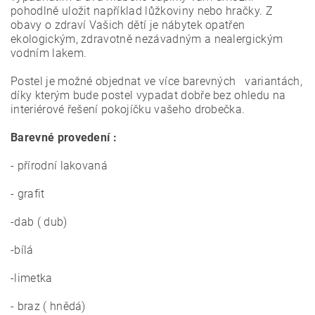
pohodlně uložit například lůžkoviny nebo hračky.
Z
obavy o zdraví Vašich dětí je nábytek opatřen
ekologickým, zdravotně nezávadným a nealergickým
vodním lakem.
Postel je možné objednat ve více barevných variantách,
díky kterým bude postel vypadat dobře bez ohledu na
interiérové ​​řešení pokojíčku vašeho drobečka.
Barevné provedení :
- přírodní lakovaná
- grafit
-dab ( dub)
-bílá
-limetka
- braz ( hnědá)