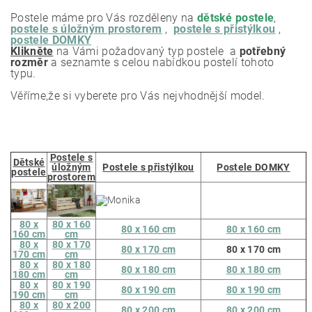
Postele máme pro Vás rozděleny na
dětské postele
,
postele s úložným prostorem
,
postele s přistýlkou
,
postele DOMKY
Klikněte
na Vámi požadovaný typ postele a
potřebný
rozměr
a seznamte s celou nabídkou postelí tohoto
typu.
Věříme,že si vyberete pro Vás nejvhodnější model.
Postele s
Dětské
úložným
Postele s přistýlkou
Postele DOMKY
postele
prostorem
80 x
80 x 160
80 x 160 cm
80 x 160 cm
160 cm
cm
80 x
80 x 170
80 x 170 cm
80 x 170 cm
170 cm
cm
80 x
80 x 180
80 x 180 cm
80 x 180 cm
180 cm
cm
80 x
80 x 190
80 x 190 cm
80 x 190 cm
190 cm
cm
80 x
80 x 200
80 x 200 cm
80 x 200 cm