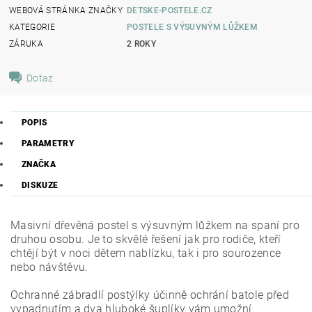
WEBOVÁ STRÁNKA ZNAČKY
DETSKE-POSTELE.CZ
KATEGORIE
POSTELE S VÝSUVNÝM LŮŽKEM
ZÁRUKA
2 ROKY
Dotaz
POPIS
PARAMETRY
ZNAČKA
DISKUZE
Masivní dřevěná postel s výsuvným lůžkem na spaní pro
druhou osobu.
Je to skvělé řešení jak pro rodiče, kteří
chtějí být v noci dětem nablízku, tak i pro sourozence
nebo návštěvu.
Ochranné zábradlí postýlky účinně ochrání batole před
vypadnutím a dva hluboké šuplíky vám umožní