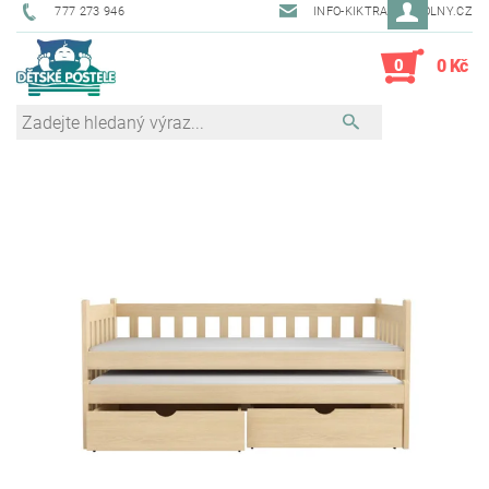
777 273 946
INFO-KIKTRADE@VOLNY.CZ
0
0 Kč