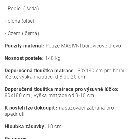
- Popiel ( šedá)
- olcha (olše)
- Czern ( černá)
Použitý materiál:
Pouze MASIVNÍ borovicové dřevo
Nosnost postele:
140 kg
Doporučená tloušťka matrace
: 80x190 cm pro horní
lůžko, výška matrace d 8 do 20 cm
Doporučená tloušťka matrace pro výsuvné lůžko:
80x180 cm , výška matrace od 8-10 cm
K posteli lze dokoupit :
nasazovací zábrana pro
spadnutí
Hloubka zásuvky:
18 cm
Rozměry: