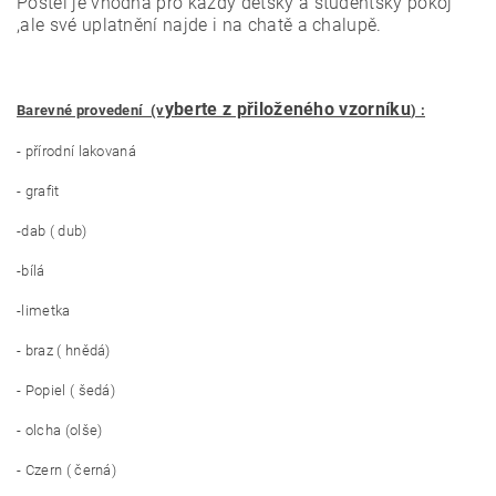
Postel je vhodná pro každý dětský a studentský pokoj
,ale své uplatnění najde i na chatě a chalupě.
yberte z přiloženého vzorníku
Barevné provedení (v
) :
- přírodní lakovaná
- grafit
-dab ( dub)
-bílá
-limetka
- braz ( hnědá)
- Popiel ( šedá)
- olcha (olše)
- Czern ( černá)