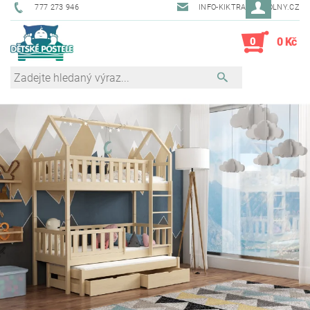
777 273 946
INFO-KIKTRADE@VOLNY.CZ
0
0 Kč