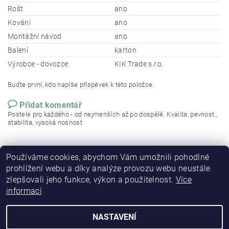
Rošt
ano
Kování
ano
Montážní návod
ano
Balení
karton
Výrobce - dovozce
KIK Trade s.r.o.
Buďte první, kdo napíše příspěvek k této položce.
Přidat komentář
Postele pro každého - od nejmenších až po dospělé. Kvalita, pevnost ,
stabilita, vysoká nosnost
Používáme cookies, abychom Vám umožnili pohodlné
prohlížení webu a díky analýze provozu webu neustále
zlepšovali jeho funkce, výkon a použitelnost.
Více
informací
NASTAVENÍ