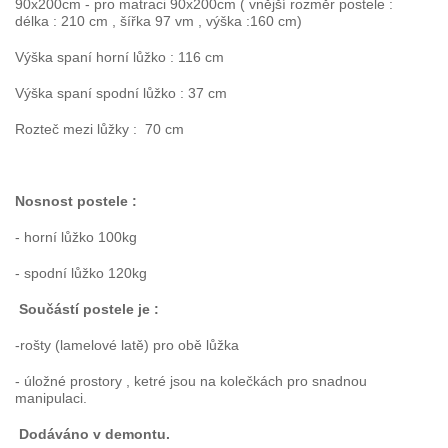
90x200cm - pro matraci 90x200cm ( vnější rozměr postele :
délka : 210 cm , šířka 97 vm , výška :160 cm)
Výška spaní horní lůžko : 116 cm
Výška spaní spodní lůžko : 37 cm
Rozteč mezi lůžky : 70 cm
Nosnost postele :
- horní lůžko 100kg
- spodní lůžko 120kg
Součástí postele je :
-rošty (lamelové latě) pro obě lůžka
- úložné prostory , ketré jsou na kolečkách pro snadnou
manipulaci.
Dodáváno v demontu.