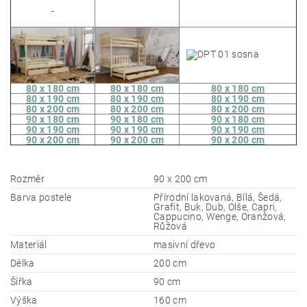
80 x 180 cm
80 x 180 cm
80 x 180 cm
80 x 190 cm
80 x 190 cm
80 x 190 cm
80 x 200 cm
80 x 200 cm
80 x 200 cm
90 x 180 cm
90 x 180 cm
90 x 180 cm
90 x 190 cm
90 x 190 cm
90 x 190 cm
90 x 200 cm
90 x 200 cm
90 x 200 cm
Rozměr
90 x 200 cm
Barva postele
Přírodní lakovaná, Bílá, Šedá,
Grafit, Buk, Dub, Olše, Capri,
Cappucino, Wenge, Oranžová,
Růžová
Materiál
masivní dřevo
Délka
200 cm
Šířka
90 cm
Výška
160 cm