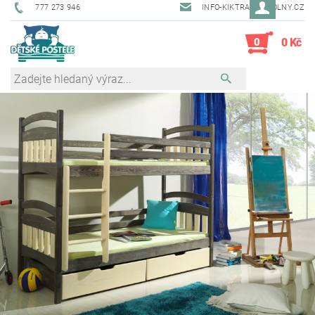
777 273 946
INFO-KIKTRADE@VOLNY.CZ
0
0 Kč