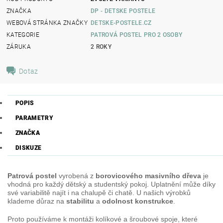
ZNAČKA
DP - DETSKE POSTELE
WEBOVÁ STRÁNKA ZNAČKY
DETSKE-POSTELE.CZ
KATEGORIE
PATROVÁ POSTEL PRO 2 OSOBY
ZÁRUKA
2 ROKY
Dotaz
POPIS
PARAMETRY
ZNAČKA
DISKUZE
Patrová postel
vyrobená z
borovicového masivního dřeva
je
vhodná pro každý dětský a studentský pokoj. Uplatnění může díky
své variabilitě najít i na chalupě či chatě. U našich výrobků
klademe důraz na
stabilitu
a
odolnost konstrukce
.
Proto používáme k montáži kolíkové a šroubové spoje, které