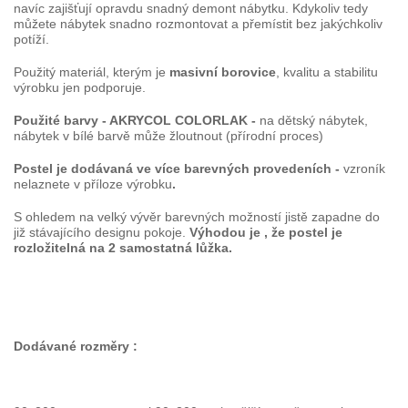
navíc zajišťují opravdu snadný demont nábytku. Kdykoliv tedy
můžete nábytek snadno rozmontovat a přemístit bez jakýchkoliv
potíží.
Použitý materiál, kterým je
masivní borovice
, kvalitu a stabilitu
výrobku jen podporuje.
Použité barvy - AKRYCOL COLORLAK -
na dětský nábytek,
nábytek v bílé barvě může žloutnout (přírodní proces)
Postel je dodávaná ve více barevných provedeních -
vzroník
nelaznete v příloze výrobku
.
S ohledem na velký vývěr barevných možností jistě zapadne do
již stávajícího designu pokoje.
Výhodou je , že postel je
rozložitelná na 2 samostatná lůžka.
Dodávané rozměry :