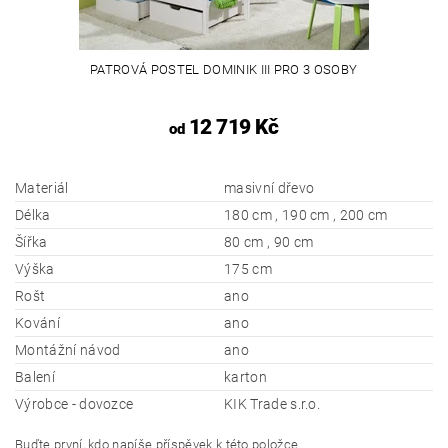
PATROVÁ POSTEL DOMINIK III PRO 3 OSOBY
12 719 Kč
od
Materiál
masivní dřevo
Délka
180 cm , 190 cm , 200 cm
Šířka
80 cm , 90 cm
Výška
175 cm
Rošt
ano
Kování
ano
Montážní návod
ano
Balení
karton
Výrobce - dovozce
KIK Trade s.r.o.
Buďte první, kdo napíše příspěvek k této položce.