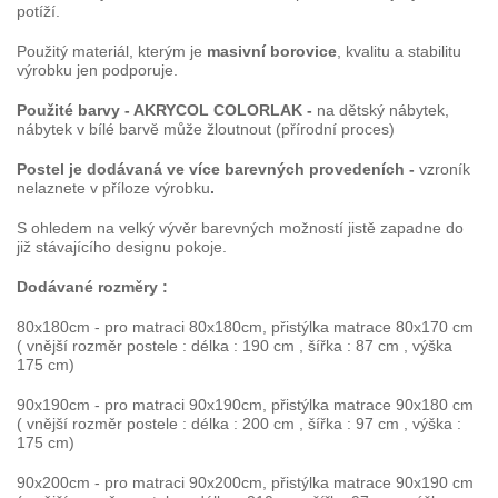
potíží.
Použitý materiál, kterým je
masivní borovice
, kvalitu a stabilitu
výrobku jen podporuje.
Použité barvy - AKRYCOL COLORLAK -
na dětský nábytek,
nábytek v bílé barvě může žloutnout (přírodní proces)
Postel je dodávaná ve více barevných provedeních -
vzroník
nelaznete v příloze výrobku
.
S ohledem na velký vývěr barevných možností jistě zapadne do
již stávajícího designu pokoje.
Dodávané rozměry :
80x180cm - pro matraci 80x180cm, přistýlka matrace 80x170 cm
( vnější rozměr postele : délka : 190 cm , šířka : 87 cm , výška
175 cm)
90x190cm - pro matraci 90x190cm, přistýlka matrace 90x180 cm
( vnější rozměr postele : délka : 200 cm , šířka : 97 cm , výška :
175 cm)
90x200cm - pro matraci 90x200cm, přistýlka matrace 90x190 cm