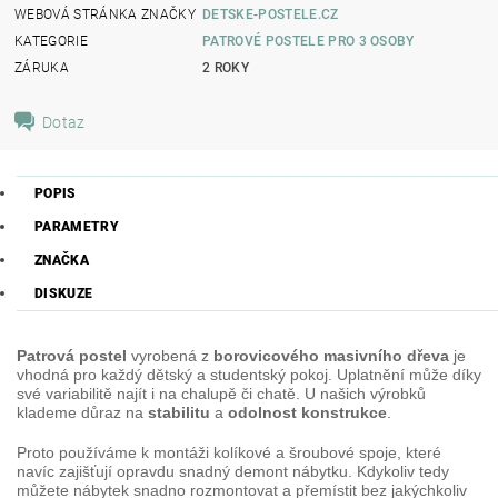
WEBOVÁ STRÁNKA ZNAČKY
DETSKE-POSTELE.CZ
KATEGORIE
PATROVÉ POSTELE PRO 3 OSOBY
ZÁRUKA
2 ROKY
Dotaz
POPIS
PARAMETRY
ZNAČKA
DISKUZE
Patrová postel
vyrobená z
borovicového masivního dřeva
je
vhodná pro každý dětský a studentský pokoj. Uplatnění může díky
své variabilitě najít i na chalupě či chatě. U našich výrobků
klademe důraz na
stabilitu
a
odolnost konstrukce
.
Proto používáme k montáži kolíkové a šroubové spoje, které
navíc zajišťují opravdu snadný demont nábytku. Kdykoliv tedy
můžete nábytek snadno rozmontovat a přemístit bez jakýchkoliv