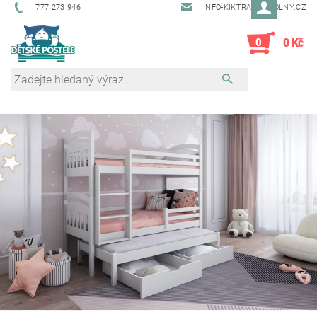
777 273 946
INFO-KIKTRADE@VOLNY.CZ
0
0 Kč