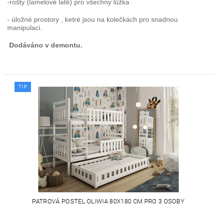
-rošty (lamelové latě) pro všechny lůžka
- úložné prostory , ketré jsou na kolečkách pro snadnou
manipulaci.
Dodáváno v demontu.
TIP
PATROVÁ POSTEL OLIWIA 80X180 CM PRO 3 OSOBY