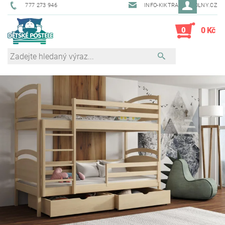
777 273 946
INFO-KIKTRADE@VOLNY.CZ
0
0 Kč