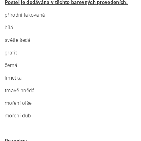
Postel je dodávána v těchto barevných provedeních:
přírodní lakovaná
bílá
světle šedá
grafit
černá
limetka
tmavě hnědá
moření olše
moření dub
Rozměry: