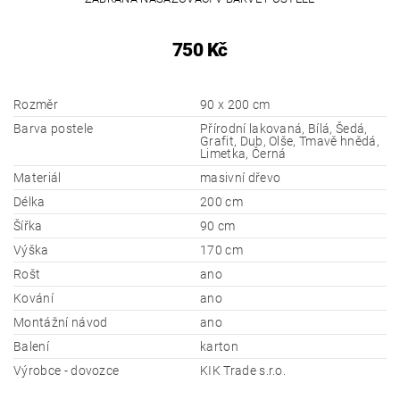
750 Kč
Rozměr
90 x 200 cm
Barva postele
Přírodní lakovaná, Bílá, Šedá,
Grafit, Dub, Olše, Tmavě hnědá,
Limetka, Černá
Materiál
masivní dřevo
Délka
200 cm
Šířka
90 cm
Výška
170 cm
Rošt
ano
Kování
ano
Montážní návod
ano
Balení
karton
Výrobce - dovozce
KIK Trade s.r.o.