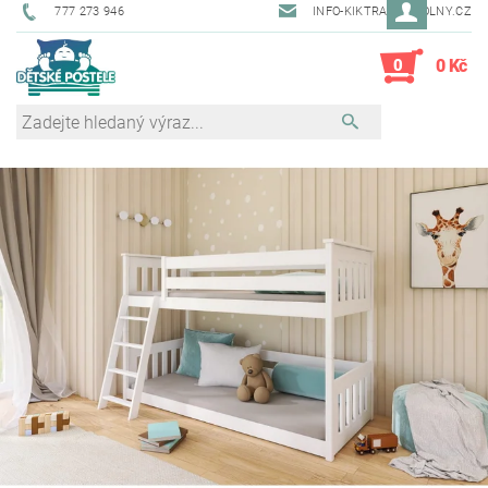
777 273 946
INFO-KIKTRADE@VOLNY.CZ
0
0 Kč