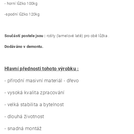
- horní lůžko 100kg
-spodní lůžko 120kg
Součástí postele jsou :
rošty (lamelové latě) pro obě lůžka .
Dodáváno v demontu.
Hlavní přednosti tohoto výrobku :
- přírodní masivní materiál - dřevo
- vysoká kvalita zpracování
- velká stabilita a bytelnost
- dlouhá životnost
- snadná montáž