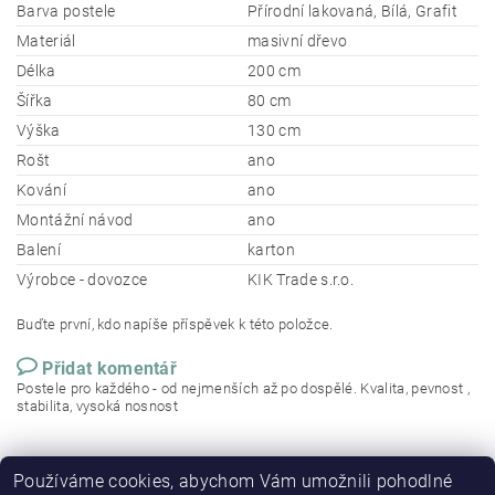
Barva postele
Přírodní lakovaná, Bílá, Grafit
Materiál
masivní dřevo
Délka
200 cm
Šířka
80 cm
Výška
130 cm
Rošt
ano
Kování
ano
Montážní návod
ano
Balení
karton
Výrobce - dovozce
KIK Trade s.r.o.
Buďte první, kdo napíše příspěvek k této položce.
Přidat komentář
Postele pro každého - od nejmenších až po dospělé. Kvalita, pevnost ,
stabilita, vysoká nosnost
Používáme cookies, abychom Vám umožnili pohodlné