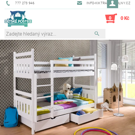
777 273 946
INFO-KIKTRADE@VOLNY.CZ
0
0 Kč