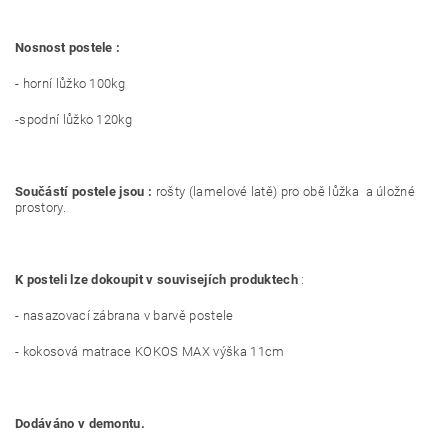
Nosnost postele :
- horní lůžko 100kg
-spodní lůžko 120kg
Součástí postele jsou :
rošty (lamelové latě) pro obě lůžka a úložné
prostory.
K posteli lze dokoupit v souvisejích produktech
:
- nasazovací zábrana v barvě postele
- kokosová matrace KOKOS MAX výška 11cm
Dodáváno v demontu.