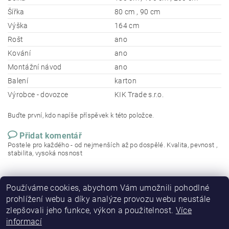
Šířka
80 cm , 90 cm
Výška
164 cm
Rošt
ano
Kování
ano
Montážní návod
ano
Balení
karton
Výrobce - dovozce
KIK Trade s.r.o.
Buďte první, kdo napíše příspěvek k této položce.
Přidat komentář
Postele pro každého - od nejmenších až po dospělé. Kvalita, pevnost ,
stabilita, vysoká nosnost
Používáme cookies, abychom Vám umožnili pohodlné
prohlížení webu a díky analýze provozu webu neustále
zlepšovali jeho funkce, výkon a použitelnost.
Více
informací