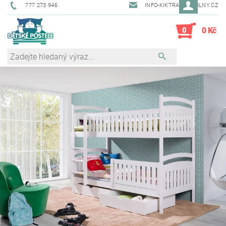
777 273 946
INFO-KIKTRADE@VOLNY.CZ
0
0 Kč