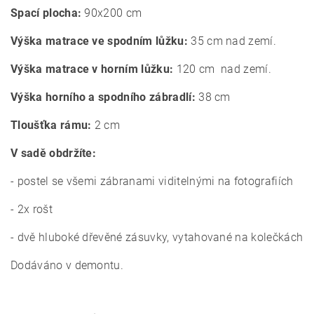
Spací plocha:
90x200 cm
Výška matrace ve spodním lůžku:
35 cm nad zemí.
Výška matrace v horním lůžku:
120 cm
nad zemí.
Výška horního a spodního zábradlí:
38 cm
Tloušťka rámu:
2 cm
V sadě obdržíte:
- postel se všemi zábranami viditelnými na fotografiích
- 2x rošt
- dvě hluboké dřevěné zásuvky, vytahované na kolečkách
Dodáváno v demontu.