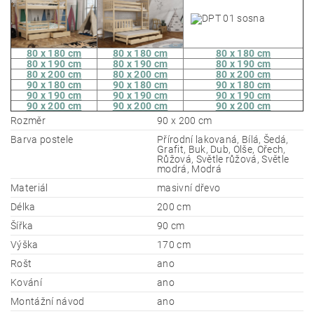
80 x 180 cm
80 x 180 cm
80 x 180 cm
80 x 190 cm
80 x 190 cm
80 x 190 cm
80 x 200 cm
80 x 200 cm
80 x 200 cm
90 x 180 cm
90 x 180 cm
90 x 180 cm
90 x 190 cm
90 x 190 cm
90 x 190 cm
90 x 200 cm
90 x 200 cm
90 x 200 cm
Rozměr
90 x 200 cm
Barva postele
Přírodní lakovaná, Bílá, Šedá,
Grafit, Buk, Dub, Olše, Ořech,
Růžová, Světle růžová, Světle
modrá, Modrá
Materiál
masivní dřevo
Délka
200 cm
Šířka
90 cm
Výška
170 cm
Rošt
ano
Kování
ano
Montážní návod
ano