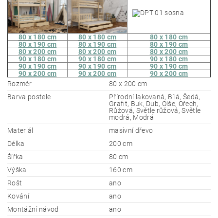
80 x 180 cm
80 x 180 cm
80 x 180 cm
80 x 190 cm
80 x 190 cm
80 x 190 cm
80 x 200 cm
80 x 200 cm
80 x 200 cm
90 x 180 cm
90 x 180 cm
90 x 180 cm
90 x 190 cm
90 x 190 cm
90 x 190 cm
90 x 200 cm
90 x 200 cm
90 x 200 cm
Rozměr
80 x 200 cm
Barva postele
Přírodní lakovaná, Bílá, Šedá,
Grafit, Buk, Dub, Olše, Ořech,
Růžová, Světle růžová, Světle
modrá, Modrá
Materiál
masivní dřevo
Délka
200 cm
Šířka
80 cm
Výška
160 cm
Rošt
ano
Kování
ano
Montážní návod
ano