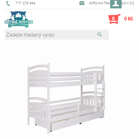
777 273 946
INFO-KIKTRADE@VOLNY.CZ
0
0 Kč