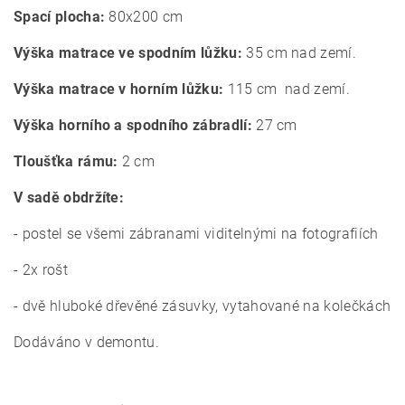
Spací plocha:
80x200 cm
Výška matrace ve spodním lůžku:
35 cm nad zemí.
Výška matrace v horním lůžku:
115 cm
nad zemí.
Výška horního a spodního zábradlí:
27 cm
Tloušťka rámu:
2 cm
V sadě obdržíte:
- postel se všemi zábranami viditelnými na fotografiích
- 2x rošt
- dvě hluboké dřevěné zásuvky, vytahované na kolečkách
Dodáváno v demontu.