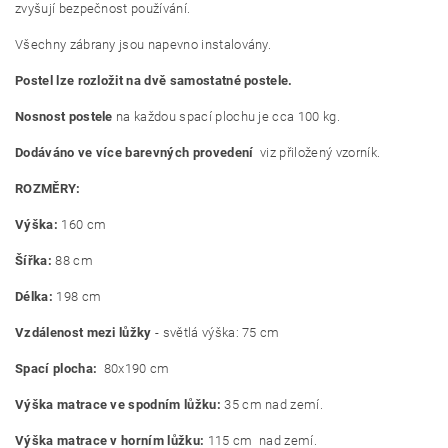
zvyšují bezpečnost používání.
Všechny zábrany jsou napevno instalovány.
Postel lze rozložit na dvě samostatné postele.
Nosnost postele
na každou spací plochu je cca 100 kg.
Dodáváno ve více barevných provedení
viz přiložený vzorník.
ROZMĚRY:
Výška:
160 cm
Šířka:
88 cm
Délka:
198 cm
Vzdálenost mezi lůžky
- světlá výška: 75 cm
Spací plocha:
80x190 cm
Výška matrace ve spodním lůžku:
35 cm nad zemí.
Výška matrace v horním lůžku:
115 cm
nad zemí.