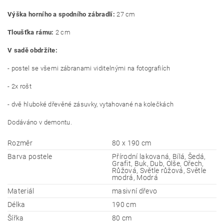
Výška horního a spodního zábradlí:
27 cm
Tloušťka rámu:
2 cm
V sadě obdržíte:
- postel se všemi zábranami viditelnými na fotografiích
- 2x rošt
- dvě hluboké dřevěné zásuvky, vytahované na kolečkách
Dodáváno v demontu.
Rozměr
80 x 190 cm
Barva postele
Přírodní lakovaná, Bílá, Šedá,
Grafit, Buk, Dub, Olše, Ořech,
Růžová, Světle růžová, Světle
modrá, Modrá
Materiál
masivní dřevo
Délka
190 cm
Šířka
80 cm