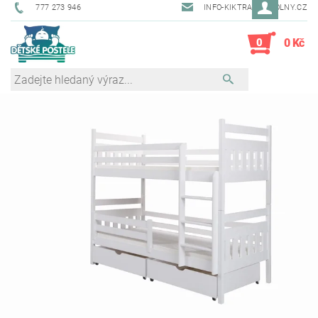
777 273 946
INFO-KIKTRADE@VOLNY.CZ
0
0 Kč