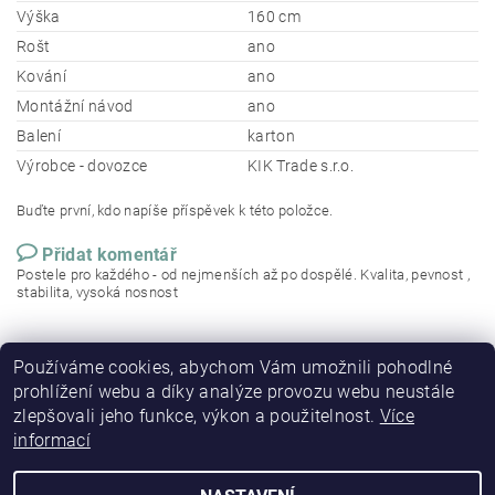
Výška
160 cm
Rošt
ano
Kování
ano
Montážní návod
ano
Balení
karton
Výrobce - dovozce
KIK Trade s.r.o.
Buďte první, kdo napíše příspěvek k této položce.
Přidat komentář
Postele pro každého - od nejmenších až po dospělé. Kvalita, pevnost ,
stabilita, vysoká nosnost
Používáme cookies, abychom Vám umožnili pohodlné
prohlížení webu a díky analýze provozu webu neustále
zlepšovali jeho funkce, výkon a použitelnost.
Více
informací