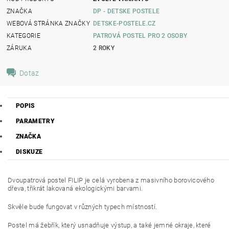
ZNAČKA
DP - DETSKE POSTELE
WEBOVÁ STRÁNKA ZNAČKY
DETSKE-POSTELE.CZ
KATEGORIE
PATROVÁ POSTEL PRO 2 OSOBY
ZÁRUKA
2 ROKY
Dotaz
POPIS
PARAMETRY
ZNAČKA
DISKUZE
Dvoupatrová postel FILIP je celá vyrobena z masivního borovicového
dřeva, třikrát lakovaná ekologickými barvami.
Skvěle bude fungovat v různých typech místností.
Postel má žebřík, který usnadňuje výstup, a také jemné okraje, které