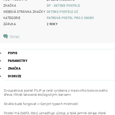
ZNAČKA
DP - DETSKE POSTELE
WEBOVÁ STRÁNKA ZNAČKY
DETSKE-POSTELE.CZ
KATEGORIE
PATROVÁ POSTEL PRO 2 OSOBY
ZÁRUKA
2 ROKY
Dotaz
POPIS
PARAMETRY
ZNAČKA
DISKUZE
Dvoupatrová postel FILIP je celá vyrobena z masivního borovicového
dřeva, třikrát lakovaná ekologickými barvami.
Skvěle bude fungovat v různých typech místností.
Postel má žebřík, který usnadňuje výstup, a také jemné okraje, které