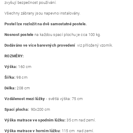
zvyšují bezpečnost používání.
Všechny zábrany jsou napevno instalovány.
Postel lze rozložit na dvě samostatné postele.
Nosnost postele
na každou spací plochu je cca 100 kg.
Dodáváno ve více barevných provedení
viz přiložený vzorník.
ROZMĚRY:
Výška:
160 cm
Šířka:
98 cm
Délka:
208 cm
Vzdálenost mezi lůžky
- světlá výška: 75 cm
Spací plocha:
90x200 cm
Výška matrace ve spodním lůžku:
35 cm nad zemí.
Výška matrace v horním lůžku:
115 cm
nad zemí.