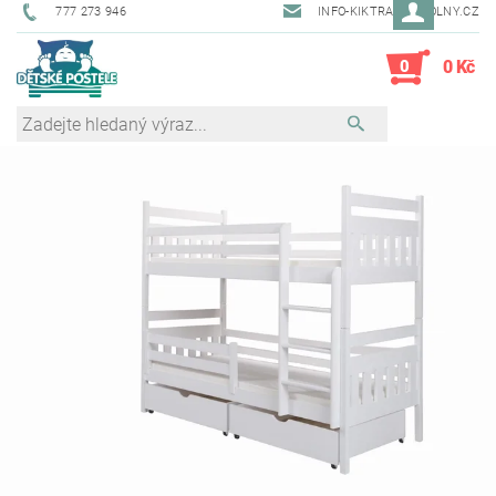
777 273 946
INFO-KIKTRADE@VOLNY.CZ
0
0 Kč