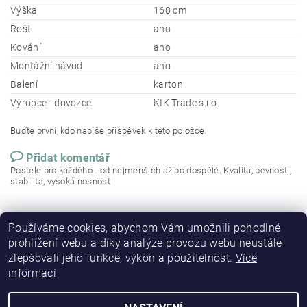
Výška
160 cm
Rošt
ano
Kování
ano
Montážní návod
ano
Balení
karton
Výrobce - dovozce
KIK Trade s.r.o.
Buďte první, kdo napíše příspěvek k této položce.
Přidat komentář
Postele pro každého - od nejmenších až po dospělé. Kvalita, pevnost ,
stabilita, vysoká nosnost
Používáme cookies, abychom Vám umožnili pohodlné
prohlížení webu a díky analýze provozu webu neustále
zlepšovali jeho funkce, výkon a použitelnost.
Více
informací