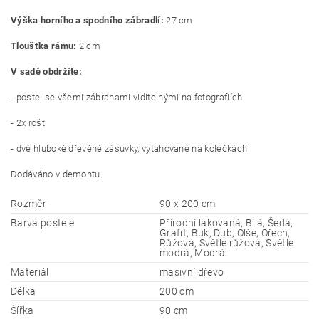
Výška horního a spodního zábradlí:
27 cm
Tloušťka rámu:
2 cm
V sadě obdržíte:
- postel se všemi zábranami viditelnými na fotografiích
- 2x rošt
- dvě hluboké dřevěné zásuvky, vytahované na kolečkách
Dodáváno v demontu.
Rozměr
90 x 200 cm
Barva postele
Přírodní lakovaná, Bílá, Šedá,
Grafit, Buk, Dub, Olše, Ořech,
Růžová, Světle růžová, Světle
modrá, Modrá
Materiál
masivní dřevo
Délka
200 cm
Šířka
90 cm