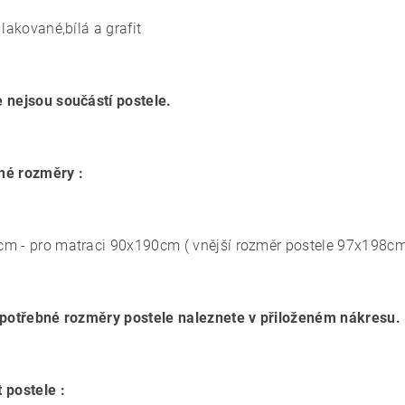
 lakované,bílá a grafit
 nejsou součástí postele.
né rozměry :
m - pro matraci 90x190cm ( vnější rozměr postele 97x198c
 potřebné rozměry postele naleznete v přiloženém nákresu.
 postele :