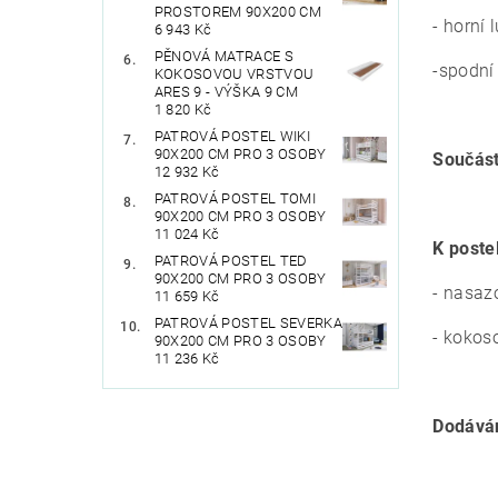
PROSTOREM 90X200 CM
- horní
6 943 Kč
PĚNOVÁ MATRACE S
-spodní
KOKOSOVOU VRSTVOU
ARES 9 - VÝŠKA 9 CM
1 820 Kč
PATROVÁ POSTEL WIKI
90X200 CM PRO 3 OSOBY
Součást
12 932 Kč
PATROVÁ POSTEL TOMI
90X200 CM PRO 3 OSOBY
11 024 Kč
K poste
PATROVÁ POSTEL TED
90X200 CM PRO 3 OSOBY
- nasaz
11 659 Kč
PATROVÁ POSTEL SEVERKA
- koko
90X200 CM PRO 3 OSOBY
11 236 Kč
Dodává