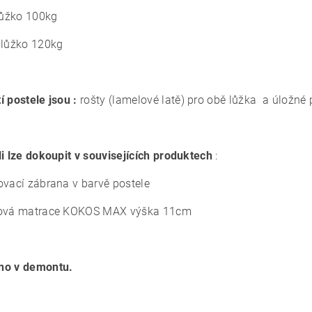
 lůžko 100kg
 lůžko 120kg
í postele jsou :
rošty (lamelové latě) pro obě lůžka a úložné 
li lze dokoupit v souvisejících produktech
:
ovací zábrana v barvě postele
sová matrace KOKOS MAX výška 11cm
no v demontu.