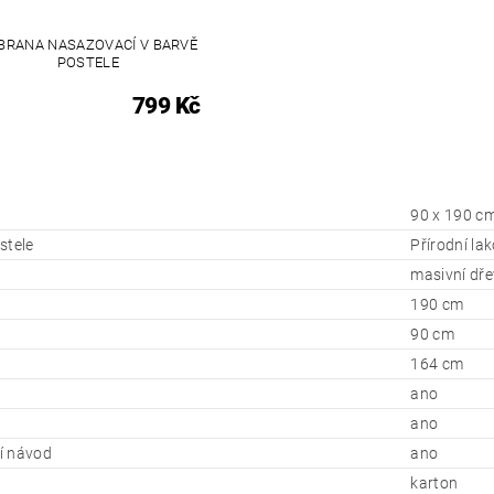
BRANA NASAZOVACÍ V BARVĚ
POSTELE
799 Kč
90 x 190 c
stele
Přírodní lak
masivní dř
190 cm
90 cm
164 cm
ano
ano
í návod
ano
karton