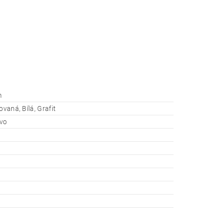
m
ovaná, Bílá, Grafit
evo