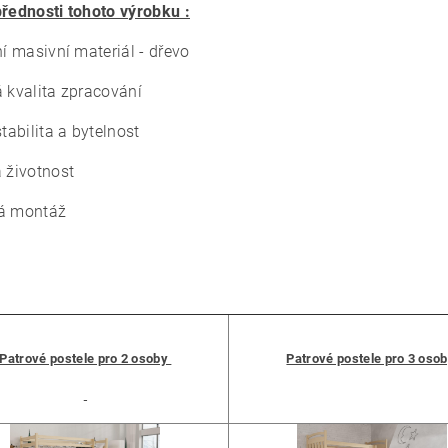
přednosti tohoto výrobku :
ní masivní materiál - dřevo
á kvalita zpracování
stabilita a bytelnost
á životnost
á montáž
Patrové postele pro 2 osoby
Patrové postele pro 3 oso