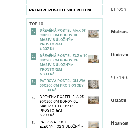
přírodní
PATROVÉ POSTELE 90 X 200 CM
TOP 10
DŘEVĚNÁ POSTEL MAX 08
Matrace
90X200 CM BOROVICE
MASIV S ÚLOŽNÝM
PROSTOREM
6 837 Kč
Dodáva
DŘEVĚNÁ POSTEL ZUZA 10
90X200 CM BOROVICE
MASIV S ÚLOŽNÝM
PROSTOREM
5 833 Kč
90x190c
PATROVÁ POSTEL OLIWIA
90X200 CM PRO 3 OSOBY
11 130 Kč
DŘEVĚNÁ POSTEL ELA 05
Ostatní
90X200 CM BOROVICE
MASIV S ÚLOŽNÝM
PROSTOREM
6 233 Kč
PATROVÁ POSTEL
Nosnost
ELEGANT 02 S ÚLOŽNÝM