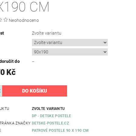
X190 CM
Neohodnoceno
st
Zvolte variantu
oručit do
–
70 Kč
UKTU
ZVOLTE VARIANTU
DP - DETSKE POSTELE
TRÁNKA ZNAČKY
DETSKE-POSTELE.CZ
E
PATROVÉ POSTELE 90 X 190 CM