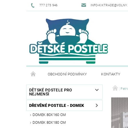
777 273 946
INFO-KIKTRADE@VOLNY
OBCHODNÍ PODMÍNKY
KONTAKTY
Patr
DĚTSKÉ POSTELE PRO
NEJMENŠÍ
DŘEVĚNÉ POSTELE - DOMEK
DOMEK 80X160 CM
DOMEK 80X180 CM