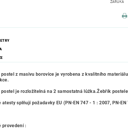
ZÁRUKA
ETRY
A
ZE
 postel z masivu borovice je vyrobena z kvalitního materiálu 
kce.
 postel je rozložitelná na 2 samostatná lůžka.Žebřík postele 
 atesty splňují požadavky EU (PN-EN 747 - 1 : 2007, PN-EN 7
 provedení :