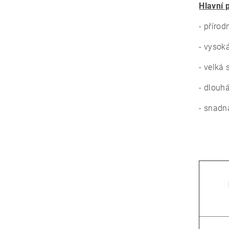
Hlavní 
- přírod
- vysok
- velká 
- dlouh
- snadn