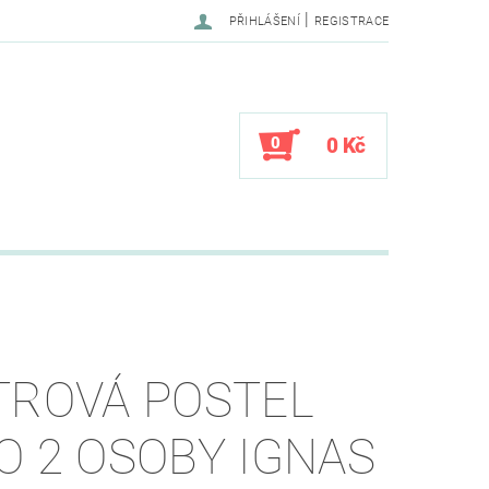
|
PŘIHLÁŠENÍ
REGISTRACE
0
0 Kč
TROVÁ POSTEL
O 2 OSOBY IGNAS