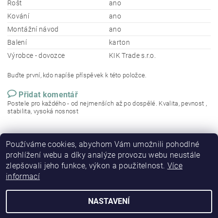
Rošt
ano
Kování
ano
Montážní návod
ano
Balení
karton
Výrobce - dovozce
KIK Trade s.r.o.
Buďte první, kdo napíše příspěvek k této položce.
Přidat komentář
Postele pro každého - od nejmenších až po dospělé. Kvalita, pevnost ,
stabilita, vysoká nosnost
Používáme cookies, abychom Vám umožnili pohodlné
prohlížení webu a díky analýze provozu webu neustále
zlepšovali jeho funkce, výkon a použitelnost.
Více
informací
NASTAVENÍ
2026 © DETSKE-POSTELE.CZ, všechna práva vyhrazena