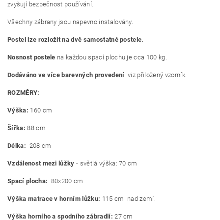
zvyšují bezpečnost používání.
Všechny zábrany jsou napevno instalovány.
Postel lze rozložit na dvě samostatné postele.
Nosnost postele
na každou spací plochu je cca 100 kg.
Dodáváno ve více barevných provedení
viz přiložený vzorník.
ROZMĚRY:
Výška:
160 cm
Šířka:
88 cm
Délka:
208 cm
Vzdálenost mezi lůžky
- světlá výška: 70 cm
Spací plocha:
80x200 cm
Výška matrace v horním lůžku:
115 cm
nad zemí.
Výška horního a spodního zábradlí:
27 cm