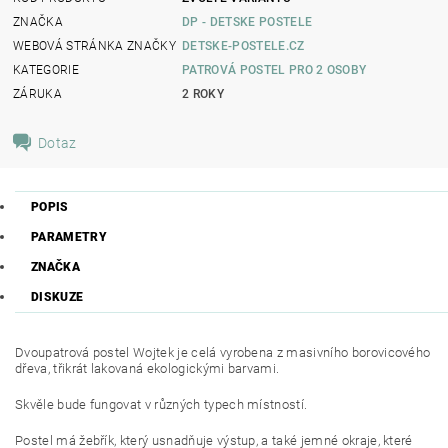
ZNAČKA
DP - DETSKE POSTELE
WEBOVÁ STRÁNKA ZNAČKY
DETSKE-POSTELE.CZ
KATEGORIE
PATROVÁ POSTEL PRO 2 OSOBY
ZÁRUKA
2 ROKY
Dotaz
POPIS
PARAMETRY
ZNAČKA
DISKUZE
Dvoupatrová postel Wojtek je celá vyrobena z masivního borovicového
dřeva, třikrát lakovaná ekologickými barvami.
Skvěle bude fungovat v různých typech místností.
Postel má žebřík, který usnadňuje výstup, a také jemné okraje, které