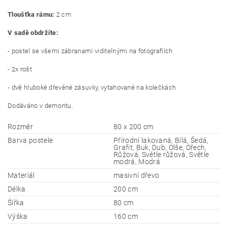
Tloušťka rámu:
2 cm
V sadě obdržíte:
- postel se všemi zábranami viditelnými na fotografiích
- 2x rošt
- dvě hluboké dřevěné zásuvky, vytahované na kolečkách
Dodáváno v demontu.
Rozměr
80 x 200 cm
Barva postele
Přírodní lakovaná, Bílá, Šedá,
Grafit, Buk, Dub, Olše, Ořech,
Růžová, Světle růžová, Světle
modrá, Modrá
Materiál
masivní dřevo
Délka
200 cm
Šířka
80 cm
Výška
160 cm