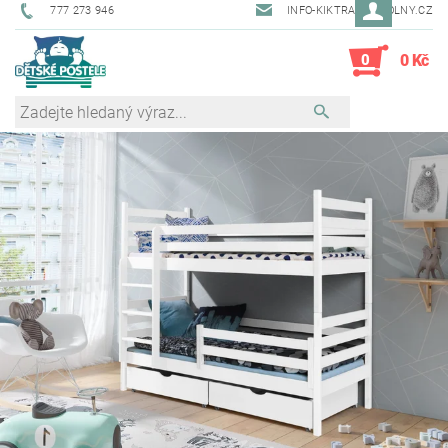
777 273 946
INFO-KIKTRADE@VOLNY.CZ
0
0 Kč