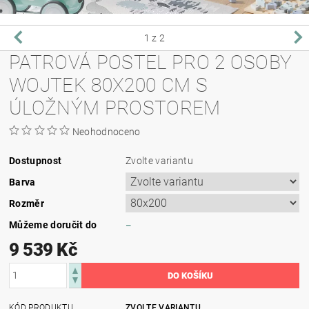
1
z 2
PATROVÁ POSTEL PRO 2 OSOBY
WOJTEK 80X200 CM S
ÚLOŽNÝM PROSTOREM
Neohodnoceno
Dostupnost
Zvolte variantu
Barva
Rozměr
Můžeme doručit do
–
9 539 Kč
KÓD PRODUKTU
ZVOLTE VARIANTU