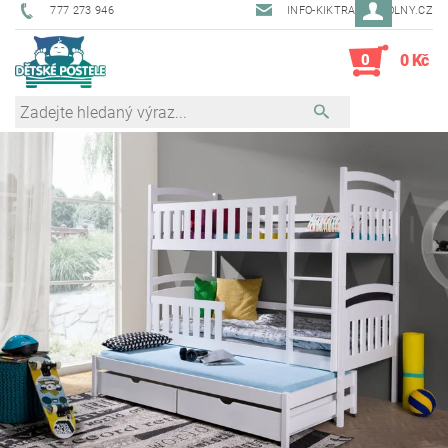
777 273 946
INFO-KIKTRADE@VOLNY.CZ
0
0 Kč