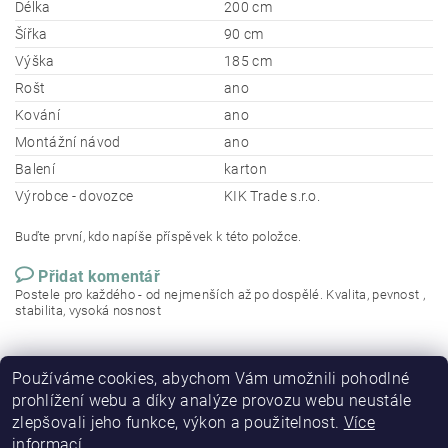
Délka
200 cm
Šířka
90 cm
Výška
185 cm
Rošt
ano
Kování
ano
Montážní návod
ano
Balení
karton
Výrobce - dovozce
KIK Trade s.r.o.
Buďte první, kdo napíše příspěvek k této položce.
Přidat komentář
Postele pro každého - od nejmenších až po dospělé. Kvalita, pevnost ,
stabilita, vysoká nosnost
Používáme cookies, abychom Vám umožnili pohodlné
prohlížení webu a díky analýze provozu webu neustále
zlepšovali jeho funkce, výkon a použitelnost.
Více
informací