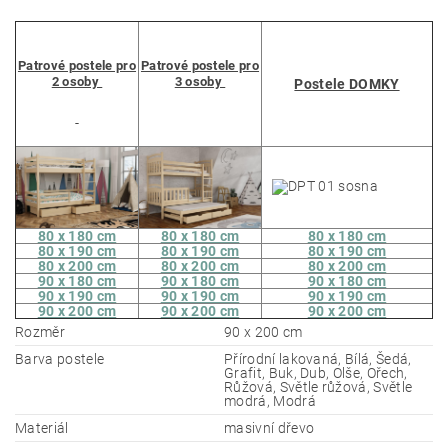
Patrové postele pro
Patrové postele pro
2 osoby
3 osoby
Postele DOMKY
80 x 180 cm
80 x 180 cm
80 x 180 cm
80 x 190 cm
80 x 190 cm
80 x 190 cm
80 x 200 cm
80 x 200 cm
80 x 200 cm
90 x 180 cm
90 x 180 cm
90 x 180 cm
90 x 190 cm
90 x 190 cm
90 x 190 cm
90 x 200 cm
90 x 200 cm
90 x 200 cm
Rozměr
90 x 200 cm
Barva postele
Přírodní lakovaná, Bílá, Šedá,
Grafit, Buk, Dub, Olše, Ořech,
Růžová, Světle růžová, Světle
modrá, Modrá
Materiál
masivní dřevo