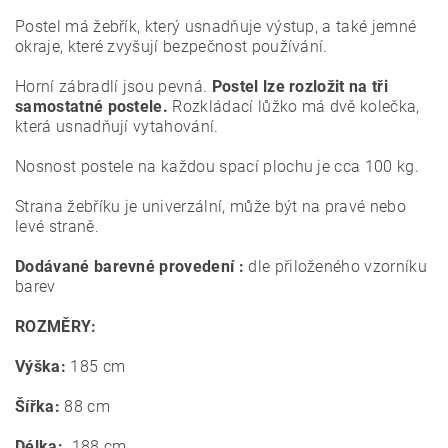
Postel má žebřík, který usnadňuje výstup, a také jemné
okraje, které zvyšují bezpečnost používání.
Horní zábradlí jsou pevná.
Postel lze rozložit na tři
samostatné postele.
Rozkládací lůžko má dvě kolečka,
která usnadňují vytahování.
Nosnost postele na každou spací plochu je cca 100 kg.
Strana žebříku je univerzální, může být na pravé nebo
levé straně.
Dodávané barevné provedení :
dle přiloženého vzorníku
barev
ROZMĚRY:
Výška:
185 cm
Šířka:
88 cm
Délka:
188 cm