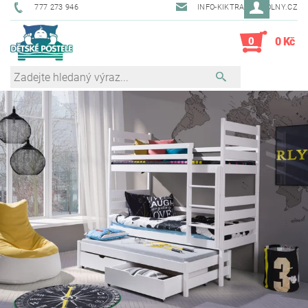
777 273 946
INFO-KIKTRADE@VOLNY.CZ
0
0 Kč