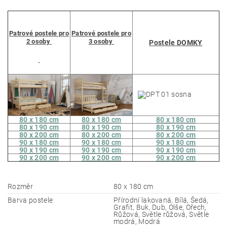
Patrové postele pro
Patrové postele pro
2 osoby
3 osoby
Postele DOMKY
80 x 180 cm
80 x 180 cm
80 x 180 cm
80 x 190 cm
80 x 190 cm
80 x 190 cm
80 x 200 cm
80 x 200 cm
80 x 200 cm
90 x 180 cm
90 x 180 cm
90 x 180 cm
90 x 190 cm
90 x 190 cm
90 x 190 cm
90 x 200 cm
90 x 200 cm
90 x 200 cm
Rozměr
80 x 180 cm
Barva postele
Přírodní lakovaná, Bílá, Šedá,
Grafit, Buk, Dub, Olše, Ořech,
Růžová, Světle růžová, Světle
modrá, Modrá