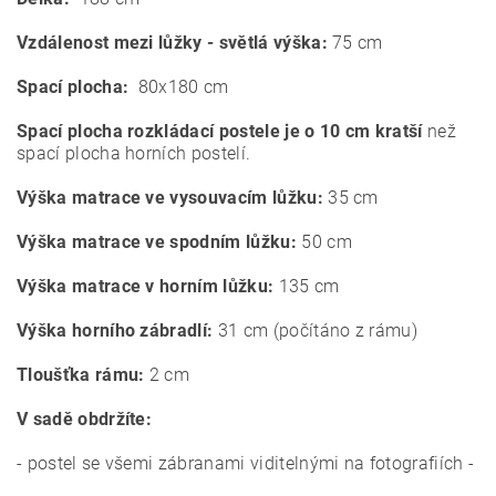
Vzdálenost mezi lůžky - světlá výška:
75 cm
Spací plocha:
80x180 cm
Spací plocha rozkládací postele je o 10 cm kratší
než
spací plocha horních postelí.
Výška matrace ve vysouvacím lůžku:
35 cm
Výška matrace ve spodním lůžku:
50 cm
Výška matrace v horním lůžku:
135 cm
Výška horního zábradlí:
31 cm (počítáno z rámu)
Tloušťka rámu:
2 cm
V sadě obdržíte:
- postel se všemi zábranami viditelnými na fotografiích
-