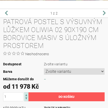
1
z 2
PATROVÁ POSTEL S VÝSUVNÝM
LŮŽKEM OLIWIA 02 90X190 CM
BOROVICE MASIV S ÚLOŽNÝM
PROSTOREM
Neohodnoceno
Dostupnost
Zvolte variantu
Barva
Můžeme doručit do
–
od 11 978 Kč
KÓD PRODUKTU
ZVOLTE VARIANTU