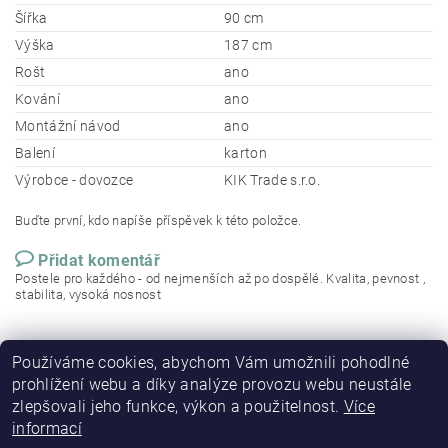
Šířka
90 cm
Výška
187 cm
Rošt
ano
Kování
ano
Montážní návod
ano
Balení
karton
Výrobce - dovozce
KIK Trade s.r.o.
Buďte první, kdo napíše příspěvek k této položce.
Přidat komentář
Postele pro každého - od nejmenších až po dospělé. Kvalita, pevnost ,
stabilita, vysoká nosnost
Používáme cookies, abychom Vám umožnili pohodlné
prohlížení webu a díky analýze provozu webu neustále
zlepšovali jeho funkce, výkon a použitelnost.
Více
informací