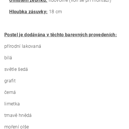
Umístění žebříku:
libovolné (volí se při montáži)
Hloubka zásuvky:
18 cm
Postel je dodávána v těchto barevných provedeních:
přírodní lakovaná
bílá
světle šedá
grafit
černá
limetka
tmavě hnědá
moření olše