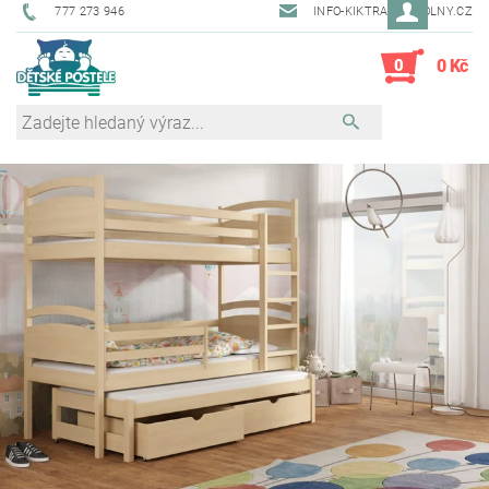
777 273 946
INFO-KIKTRADE@VOLNY.CZ
0
0 Kč