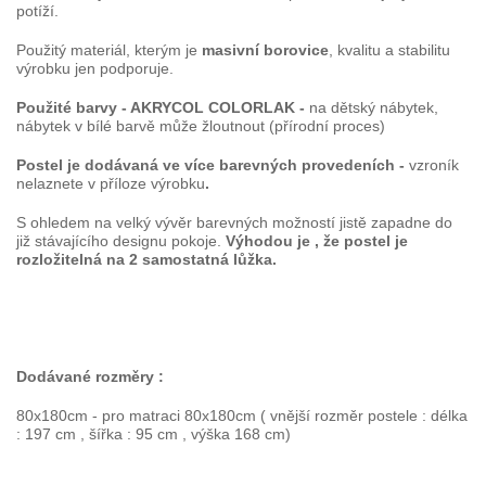
potíží.
Použitý materiál, kterým je
masivní borovice
, kvalitu a stabilitu
výrobku jen podporuje.
Použité barvy - AKRYCOL COLORLAK -
na dětský nábytek,
nábytek v bílé barvě může žloutnout (přírodní proces)
Postel je dodávaná ve více barevných provedeních -
vzroník
nelaznete v příloze výrobku
.
S ohledem na velký vývěr barevných možností jistě zapadne do
již stávajícího designu pokoje.
Výhodou je , že postel je
rozložitelná na 2 samostatná lůžka.
Dodávané rozměry :
80x180cm - pro matraci 80x180cm ( vnější rozměr postele : délka
: 197 cm , šířka : 95 cm , výška 168 cm)