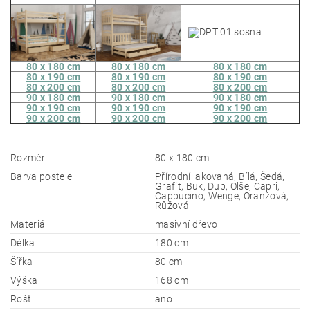
80 x 180 cm
80 x 180 cm
80 x 180 cm
80 x 190 cm
80 x 190 cm
80 x 190 cm
80 x 200 cm
80 x 200 cm
80 x 200 cm
90 x 180 cm
90 x 180 cm
90 x 180 cm
90 x 190 cm
90 x 190 cm
90 x 190 cm
90 x 200 cm
90 x 200 cm
90 x 200 cm
Rozměr
80 x 180 cm
Barva postele
Přírodní lakovaná, Bílá, Šedá,
Grafit, Buk, Dub, Olše, Capri,
Cappucino, Wenge, Oranžová,
Růžová
Materiál
masivní dřevo
Délka
180 cm
Šířka
80 cm
Výška
168 cm
Rošt
ano