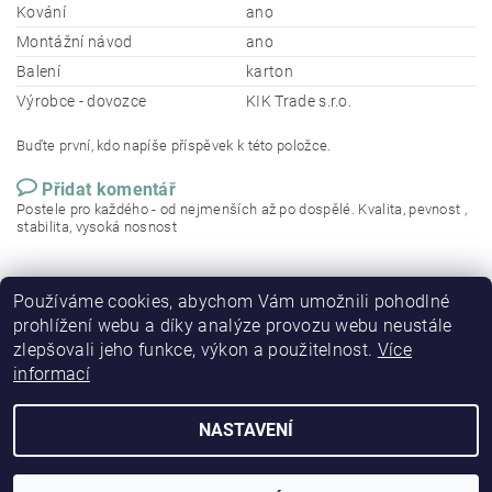
Kování
ano
Montážní návod
ano
Balení
karton
Výrobce - dovozce
KIK Trade s.r.o.
Buďte první, kdo napíše příspěvek k této položce.
Přidat komentář
Postele pro každého - od nejmenších až po dospělé. Kvalita, pevnost ,
stabilita, vysoká nosnost
Používáme cookies, abychom Vám umožnili pohodlné
prohlížení webu a díky analýze provozu webu neustále
zlepšovali jeho funkce, výkon a použitelnost.
Více
informací
NASTAVENÍ
2026 © DETSKE-POSTELE.CZ, všechna práva vyhrazena