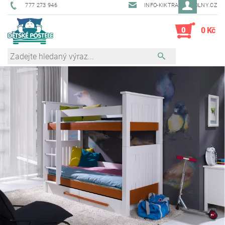
777 273 946
INFO-KIKTRADE@VOLNY.CZ
0
0 Kč