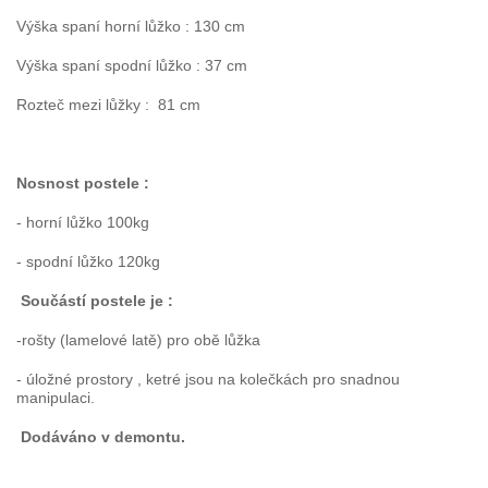
Výška spaní horní lůžko : 130 cm
Výška spaní spodní lůžko : 37 cm
Rozteč mezi lůžky : 81 cm
Nosnost postele :
- horní lůžko 100kg
- spodní lůžko 120kg
Součástí postele je :
-rošty (lamelové latě) pro obě lůžka
- úložné prostory , ketré jsou na kolečkách pro snadnou
manipulaci.
Dodáváno v demontu.