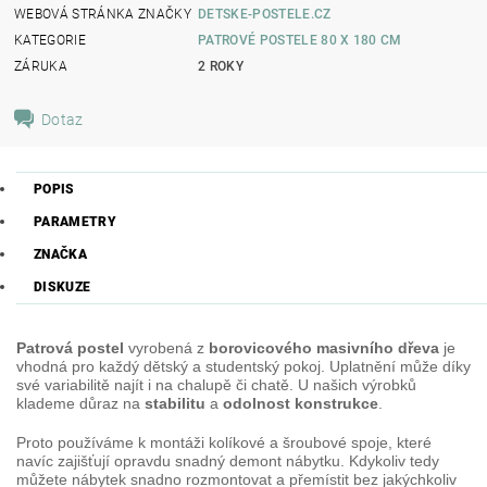
WEBOVÁ STRÁNKA ZNAČKY
DETSKE-POSTELE.CZ
KATEGORIE
PATROVÉ POSTELE 80 X 180 CM
ZÁRUKA
2 ROKY
Dotaz
POPIS
PARAMETRY
ZNAČKA
DISKUZE
Patrová postel
vyrobená z
borovicového masivního dřeva
je
vhodná pro každý dětský a studentský pokoj. Uplatnění může díky
své variabilitě najít i na chalupě či chatě. U našich výrobků
klademe důraz na
stabilitu
a
odolnost konstrukce
.
Proto používáme k montáži kolíkové a šroubové spoje, které
navíc zajišťují opravdu snadný demont nábytku. Kdykoliv tedy
můžete nábytek snadno rozmontovat a přemístit bez jakýchkoliv