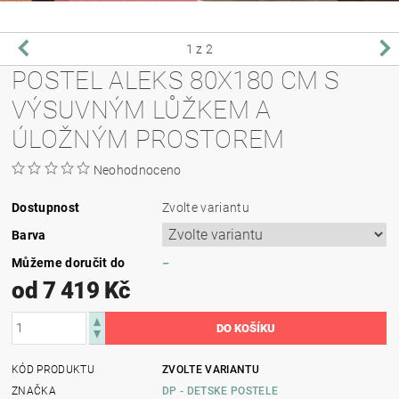
1
z 2
POSTEL ALEKS 80X180 CM S
VÝSUVNÝM LŮŽKEM A
ÚLOŽNÝM PROSTOREM
Neohodnoceno
Dostupnost
Zvolte variantu
Barva
Můžeme doručit do
–
od 7 419 Kč
KÓD PRODUKTU
ZVOLTE VARIANTU
ZNAČKA
DP - DETSKE POSTELE