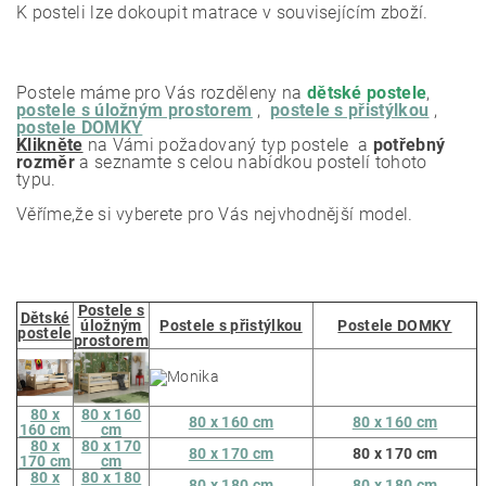
K posteli lze dokoupit matrace v souvisejícím zboží.
Postele máme pro Vás rozděleny na
dětské postele
,
postele s úložným prostorem
,
postele s přistýlkou
,
postele DOMKY
Klikněte
na Vámi požadovaný typ postele a
potřebný
rozměr
a seznamte s celou nabídkou postelí tohoto
typu.
Věříme,že si vyberete pro Vás nejvhodnější model.
Postele s
Dětské
úložným
Postele s přistýlkou
Postele DOMKY
postele
prostorem
80 x
80 x 160
80 x 160 cm
80 x 160 cm
160 cm
cm
80 x
80 x 170
80 x 170 cm
80 x 170 cm
170 cm
cm
80 x
80 x 180
80 x 180 cm
80 x 180 cm