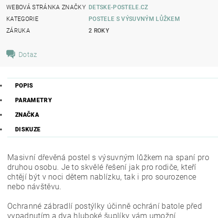
WEBOVÁ STRÁNKA ZNAČKY
DETSKE-POSTELE.CZ
KATEGORIE
POSTELE S VÝSUVNÝM LŮŽKEM
ZÁRUKA
2 ROKY
Dotaz
POPIS
PARAMETRY
ZNAČKA
DISKUZE
Masivní dřevěná postel s výsuvným lůžkem na spaní pro
druhou osobu.
Je to skvělé řešení jak pro rodiče, kteří
chtějí být v noci dětem nablízku, tak i pro sourozence
nebo návštěvu.
Ochranné zábradlí postýlky účinně ochrání batole před
vypadnutím a dva hluboké šuplíky vám umožní