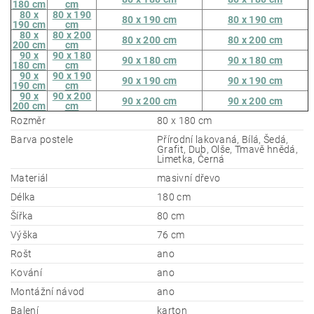
180 cm
cm
80 x
80 x 190
80 x 190 cm
80 x 190 cm
190 cm
cm
80 x
80 x 200
80 x 200 cm
80 x 200 cm
200 cm
cm
90 x
90 x 180
90 x 180 cm
90 x 180 cm
180 cm
cm
90 x
90 x 190
90 x 190 cm
90 x 190 cm
190 cm
cm
90 x
90 x 200
90 x 200 cm
90 x 200 cm
200 cm
cm
Rozměr
80 x 180 cm
Barva postele
Přírodní lakovaná, Bílá, Šedá,
Grafit, Dub, Olše, Tmavě hnědá,
Limetka, Černá
Materiál
masivní dřevo
Délka
180 cm
Šířka
80 cm
Výška
76 cm
Rošt
ano
Kování
ano
Montážní návod
ano
Balení
karton