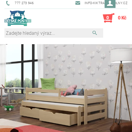
777 273 946
INFO-KIKTRADE@VOLNY.CZ
0
0 Kč