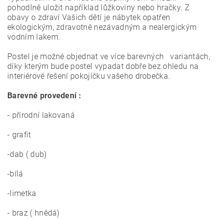
pohodlně uložit například lůžkoviny nebo hračky.
Z
obavy o zdraví Vašich dětí je nábytek opatřen
ekologickým, zdravotně nezávadným a nealergickým
vodním lakem.
Postel je možné objednat ve více barevných variantách,
díky kterým bude postel vypadat dobře bez ohledu na
interiérové ​​řešení pokojíčku vašeho drobečka.
Barevné provedení :
- přírodní lakovaná
- grafit
-dab ( dub)
-bílá
-limetka
- braz ( hnědá)