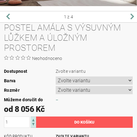
1
z 4
POSTEL AMÁLA S VÝSUVNÝM
LŮŽKEM A ÚLOŽNÝM
PROSTOREM
Neohodnoceno
Dostupnost
Zvolte variantu
Barva
Rozměr
Můžeme doručit do
–
od 8 056 Kč
KÓD PRODUKTU
ZVOLTE VARIANTU