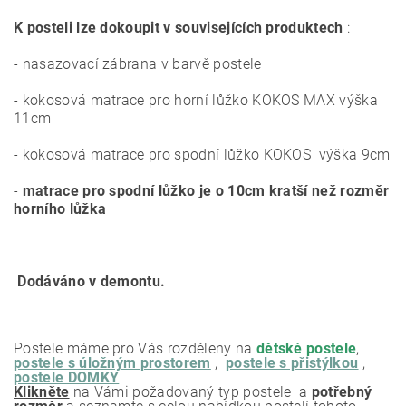
K posteli lze dokoupit v souvisejících produktech
:
- nasazovací zábrana v barvě postele
- kokosová matrace pro horní lůžko KOKOS MAX výška
11cm
- kokosová matrace pro spodní lůžko KOKOS výška 9cm
-
matrace pro spodní lůžko je o 10cm kratší než rozměr
horního lůžka
Dodáváno v demontu.
Postele máme pro Vás rozděleny na
dětské postele
,
postele s úložným prostorem
,
postele s přistýlkou
,
postele DOMKY
Klikněte
na Vámi požadovaný typ postele a
potřebný