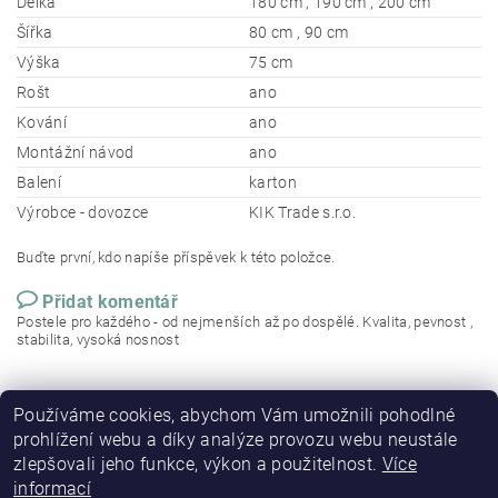
Délka
180 cm , 190 cm , 200 cm
Šířka
80 cm , 90 cm
Výška
75 cm
Rošt
ano
Kování
ano
Montážní návod
ano
Balení
karton
Výrobce - dovozce
KIK Trade s.r.o.
Buďte první, kdo napíše příspěvek k této položce.
Přidat komentář
Postele pro každého - od nejmenších až po dospělé. Kvalita, pevnost ,
stabilita, vysoká nosnost
Používáme cookies, abychom Vám umožnili pohodlné
prohlížení webu a díky analýze provozu webu neustále
zlepšovali jeho funkce, výkon a použitelnost.
Více
informací