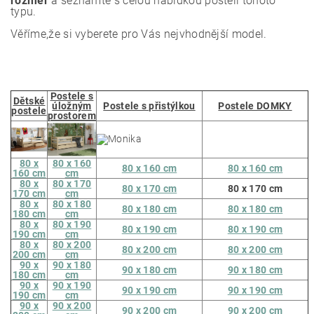
rozměr
a seznamte s celou nabídkou postelí tohoto
typu.
Věříme,že si vyberete pro Vás nejvhodnější model.
Postele s
Dětské
úložným
Postele s přistýlkou
Postele DOMKY
postele
prostorem
80 x
80 x 160
80 x 160 cm
80 x 160 cm
160 cm
cm
80 x
80 x 170
80 x 170 cm
80 x 170 cm
170 cm
cm
80 x
80 x 180
80 x 180 cm
80 x 180 cm
180 cm
cm
80 x
80 x 190
80 x 190 cm
80 x 190 cm
190 cm
cm
80 x
80 x 200
80 x 200 cm
80 x 200 cm
200 cm
cm
90 x
90 x 180
90 x 180 cm
90 x 180 cm
180 cm
cm
90 x
90 x 190
90 x 190 cm
90 x 190 cm
190 cm
cm
90 x
90 x 200
90 x 200 cm
90 x 200 cm