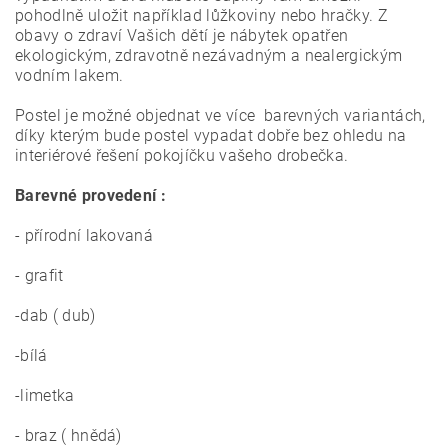
pohodlně uložit například lůžkoviny nebo hračky.
Z
obavy o zdraví Vašich dětí je nábytek opatřen
ekologickým, zdravotně nezávadným a nealergickým
vodním lakem.
Postel je možné objednat ve více barevných variantách,
díky kterým bude postel vypadat dobře bez ohledu na
interiérové ​​řešení pokojíčku vašeho drobečka.
Barevné provedení :
- přírodní lakovaná
- grafit
-dab ( dub)
-bílá
-limetka
- braz ( hnědá)