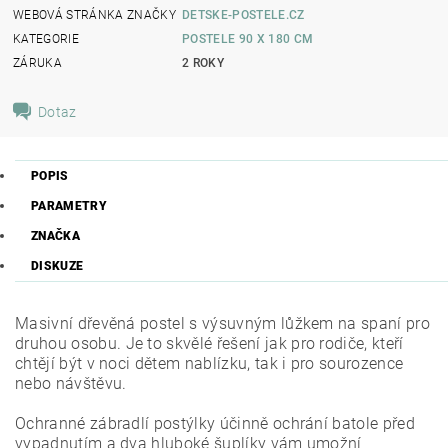
WEBOVÁ STRÁNKA ZNAČKY
DETSKE-POSTELE.CZ
KATEGORIE
POSTELE 90 X 180 CM
ZÁRUKA
2 ROKY
Dotaz
POPIS
PARAMETRY
ZNAČKA
DISKUZE
Masivní dřevěná postel s výsuvným lůžkem na spaní pro
druhou osobu.
Je to skvělé řešení jak pro rodiče, kteří
chtějí být v noci dětem nablízku, tak i pro sourozence
nebo návštěvu.
Ochranné zábradlí postýlky účinně ochrání batole před
vypadnutím a dva hluboké šuplíky vám umožní