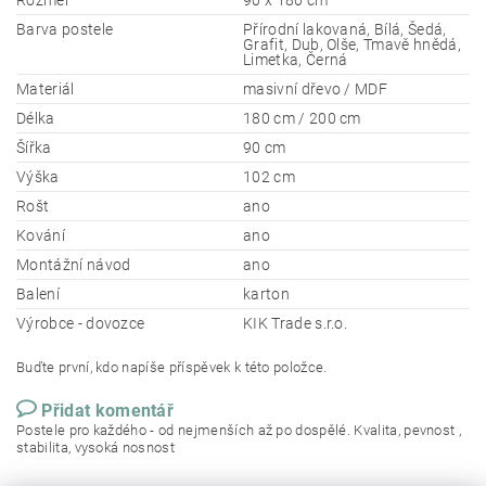
Rozměr
90 x 180 cm
Barva postele
Přírodní lakovaná, Bílá, Šedá,
Grafit, Dub, Olše, Tmavě hnědá,
Limetka, Černá
Materiál
masivní dřevo / MDF
Délka
180 cm / 200 cm
Šířka
90 cm
Výška
102 cm
Rošt
ano
Kování
ano
Montážní návod
ano
Balení
karton
Výrobce - dovozce
KIK Trade s.r.o.
Buďte první, kdo napíše příspěvek k této položce.
Přidat komentář
Postele pro každého - od nejmenších až po dospělé. Kvalita, pevnost ,
stabilita, vysoká nosnost