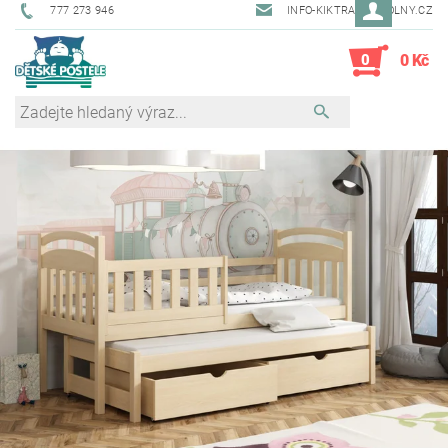
777 273 946
INFO-KIKTRADE@VOLNY.CZ
0
0 Kč