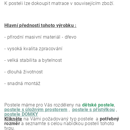
K posteli lze dokoupit matrace v souvisejícím zboží.
Hlavní přednosti tohoto výrobku :
- přírodní masivní materiál - dřevo
- vysoká kvalita zpracování
- velká stabilita a bytelnost
- dlouhá životnost
- snadná montáž
Postele máme pro Vás rozděleny na
dětské postele
,
postele s úložným prostorem
,
postele s přistýlkou
,
postele DOMKY
Klikněte
na Vámi požadovaný typ postele a
potřebný
rozměr
a seznamte s celou nabídkou postelí tohoto
typu.