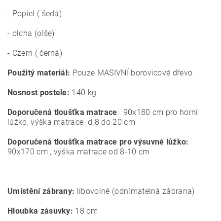
- Popiel ( šedá)
- olcha (olše)
- Czern ( černá)
Použitý materiál:
Pouze MASIVNÍ borovicové dřevo
Nosnost postele:
140 kg
Doporučená tloušťka matrace
: 90x180 cm pro horní
lůžko, výška matrace d 8 do 20 cm
Doporučená tloušťka matrace pro výsuvné lůžko:
90x170 cm , výška matrace od 8-10 cm
Umístění zábrany:
libovolné (odnímatelná zábrana)
Hloubka zásuvky:
18 cm