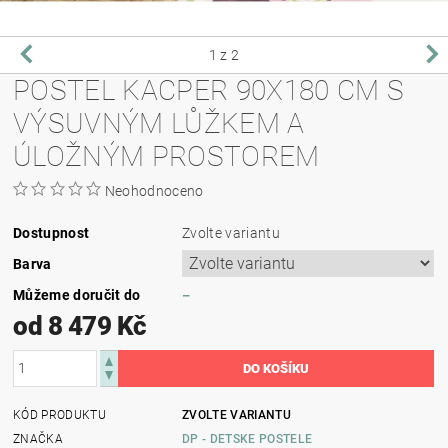
1
z 2
POSTEL KACPER 90X180 CM S
VÝSUVNÝM LŮŽKEM A
ÚLOŽNÝM PROSTOREM
Neohodnoceno
Dostupnost
Zvolte variantu
Barva
Můžeme doručit do
–
od 8 479 Kč
KÓD PRODUKTU
ZVOLTE VARIANTU
ZNAČKA
DP - DETSKE POSTELE