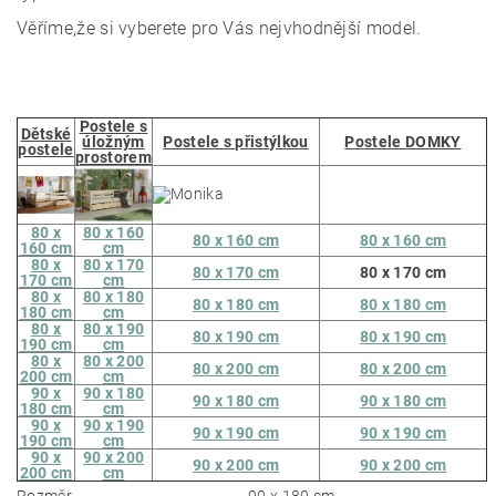
Věříme,že si vyberete pro Vás nejvhodnější model.
Postele s
Dětské
úložným
Postele s přistýlkou
Postele DOMKY
postele
prostorem
80 x
80 x 160
80 x 160 cm
80 x 160 cm
160 cm
cm
80 x
80 x 170
80 x 170 cm
80 x 170 cm
170 cm
cm
80 x
80 x 180
80 x 180 cm
80 x 180 cm
180 cm
cm
80 x
80 x 190
80 x 190 cm
80 x 190 cm
190 cm
cm
80 x
80 x 200
80 x 200 cm
80 x 200 cm
200 cm
cm
90 x
90 x 180
90 x 180 cm
90 x 180 cm
180 cm
cm
90 x
90 x 190
90 x 190 cm
90 x 190 cm
190 cm
cm
90 x
90 x 200
90 x 200 cm
90 x 200 cm
200 cm
cm