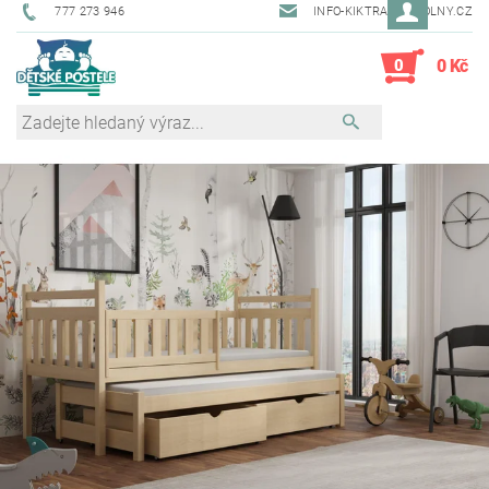
777 273 946
INFO-KIKTRADE@VOLNY.CZ
0
0 Kč