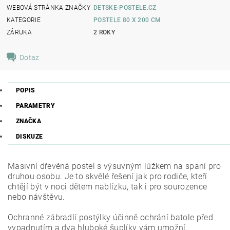
WEBOVÁ STRÁNKA ZNAČKY
DETSKE-POSTELE.CZ
KATEGORIE
POSTELE 80 X 200 CM
ZÁRUKA
2 ROKY
Dotaz
POPIS
PARAMETRY
ZNAČKA
DISKUZE
Masivní dřevěná postel s výsuvným lůžkem na spaní pro
druhou osobu.
Je to skvělé řešení jak pro rodiče, kteří
chtějí být v noci dětem nablízku, tak i pro sourozence
nebo návštěvu.
Ochranné zábradlí postýlky účinně ochrání batole před
vypadnutím a dva hluboké šuplíky vám umožní