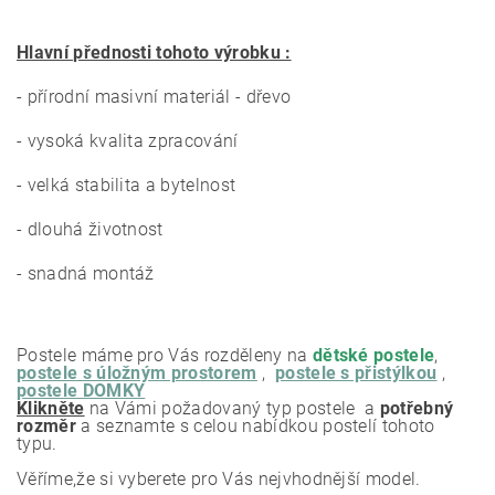
Hlavní přednosti tohoto výrobku :
- přírodní masivní materiál - dřevo
- vysoká kvalita zpracování
- velká stabilita a bytelnost
- dlouhá životnost
- snadná montáž
Postele máme pro Vás rozděleny na
dětské postele
,
postele s úložným prostorem
,
postele s přistýlkou
,
postele DOMKY
Klikněte
na Vámi požadovaný typ postele a
potřebný
rozměr
a seznamte s celou nabídkou postelí tohoto
typu.
Věříme,že si vyberete pro Vás nejvhodnější model.