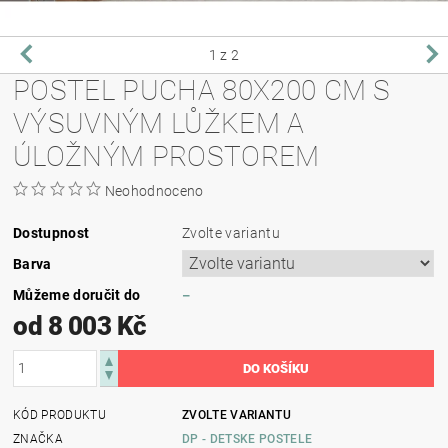
1
z 2
POSTEL PUCHA 80X200 CM S
VÝSUVNÝM LŮŽKEM A
ÚLOŽNÝM PROSTOREM
Neohodnoceno
Dostupnost
Zvolte variantu
Barva
Můžeme doručit do
–
od 8 003 Kč
KÓD PRODUKTU
ZVOLTE VARIANTU
ZNAČKA
DP - DETSKE POSTELE