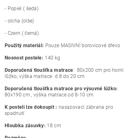
- Popiel ( šedá)
- olcha (olše)
- Czern ( černá)
Použitý materiál:
Pouze MASIVNÍ borovicové dřevo
Nosnost postele:
140 kg
Doporučená tloušťka matrace
: 80x200 cm pro horní
lůžko, výška matrace d 8 do 20 cm
Doporučená tloušťka matrace pro výsuvné lůžko:
80x190 cm , výška matrace od 8-10 cm
K posteli lze dokoupit :
nasazovací zábrana pro
spadnutí
Hloubka zásuvky:
18 cm
Rozměry: