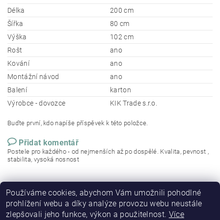
Délka
200 cm
Šířka
80 cm
Výška
102 cm
Rošt
ano
Kování
ano
Montážní návod
ano
Balení
karton
Výrobce - dovozce
KIK Trade s.r.o.
Buďte první, kdo napíše příspěvek k této položce.
Přidat komentář
Postele pro každého - od nejmenších až po dospělé. Kvalita, pevnost ,
stabilita, vysoká nosnost
Používáme cookies, abychom Vám umožnili pohodlné
prohlížení webu a díky analýze provozu webu neustále
zlepšovali jeho funkce, výkon a použitelnost.
Více