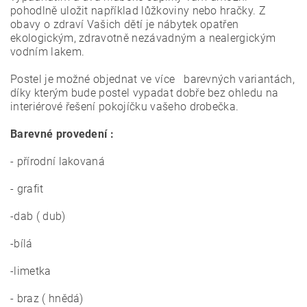
pohodlně uložit například lůžkoviny nebo hračky.
Z
obavy o zdraví Vašich dětí je nábytek opatřen
ekologickým, zdravotně nezávadným a nealergickým
vodním lakem.
Postel je možné objednat ve více barevných variantách,
díky kterým bude postel vypadat dobře bez ohledu na
interiérové ​​řešení pokojíčku vašeho drobečka.
Barevné provedení :
- přírodní lakovaná
- grafit
-dab ( dub)
-bílá
-limetka
- braz ( hnědá)