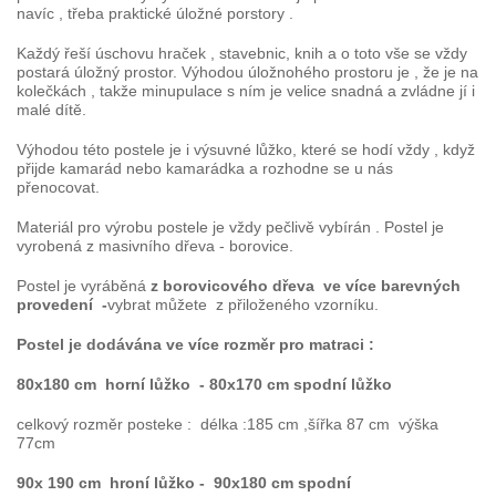
navíc , třeba praktické úložné porstory .
Každý řeší úschovu hraček , stavebnic, knih a o toto vše se vždy
postará úložný prostor. Výhodou úložnohého prostoru je , že je na
kolečkách , takže minupulace s ním je velice snadná a zvládne jí i
malé dítě.
Výhodou této postele je i výsuvné lůžko, které se hodí vždy , když
přijde kamarád nebo kamarádka a rozhodne se u nás
přenocovat.
Materiál pro výrobu postele je vždy pečlivě vybírán . Postel je
vyrobená z masivního dřeva - borovice.
Postel je vyráběná
z borovicového dřeva ve více barevných
provedení -
vybrat můžete z přiloženého vzorníku.
Postel je dodávána ve více rozměr pro matraci :
80x180 cm
horní lůžko - 80x170 cm spodní lůžko
celkový rozměr posteke : délka :185 cm ,šířka 87 cm výška
77cm
90x 190 cm
hroní lůžko
- 90x180 cm spodní