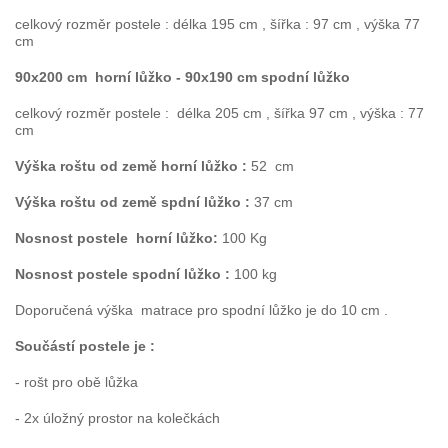
celkový rozměr postele : délka 195 cm , šířka : 97 cm , výška 77
cm
90x200 cm
horní lůžko
- 90x190 cm spodní lůžko
celkový rozměr postele : délka 205 cm , šířka 97 cm , výška : 77
cm
Výška roštu od země horní lůžko :
52
cm
Výška roštu od země spdní lůžko :
37 cm
Nosnost postele horní lůžko:
100 Kg
Nosnost postele spodní lůžko :
100 kg
Doporučená výška matrace pro spodní lůžko je do 10 cm .
Součástí postele je :
- rošt pro obě lůžka
- 2x úložný prostor na kolečkách