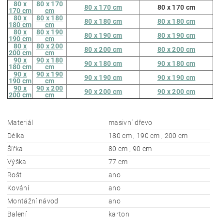
80 x
80 x 170
80 x 170 cm
80 x 170 cm
170 cm
cm
80 x
80 x 180
80 x 180 cm
80 x 180 cm
180 cm
cm
80 x
80 x 190
80 x 190 cm
80 x 190 cm
190 cm
cm
80 x
80 x 200
80 x 200 cm
80 x 200 cm
200 cm
cm
90 x
90 x 180
90 x 180 cm
90 x 180 cm
180 cm
cm
90 x
90 x 190
90 x 190 cm
90 x 190 cm
190 cm
cm
90 x
90 x 200
90 x 200 cm
90 x 200 cm
200 cm
cm
Materiál
masivní dřevo
Délka
180 cm , 190 cm , 200 cm
Šířka
80 cm , 90 cm
Výška
77 cm
Rošt
ano
Kování
ano
Montážní návod
ano
Balení
karton