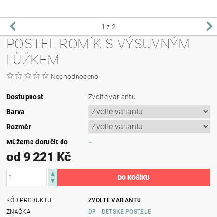
1
z 2
POSTEL ROMÍK S VÝSUVNÝM
LŮŽKEM
Neohodnoceno
Dostupnost
Zvolte variantu
Barva
Rozměr
Můžeme doručit do
–
od 9 221 Kč
KÓD PRODUKTU
ZVOLTE VARIANTU
ZNAČKA
DP - DETSKE POSTELE