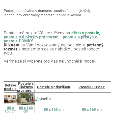
Postel je dodávána v demontu ,součástí balení je vždy
jednoduchý obrázkový montážní návod a kování.
Postele máme pro Vás rozděleny na
dětské postele
,
postele s úložným prostorem
,
postele s přistýlkou
,
postele DOMKY
Klikněte
na Vámi požadovaný typ postele a
potřebný
rozměr
a seznamte s celou nabídkou postelí tohoto
typu.
Věříme,že si vyberete pro Vás nejvhodnější model.
Postele s
Dětské
úložným
Postele s přistýlkou
Postele DOMKY
postele
prostorem
80 x
80 x 160
80 x 160 cm
80 x 160 cm
160 cm
cm