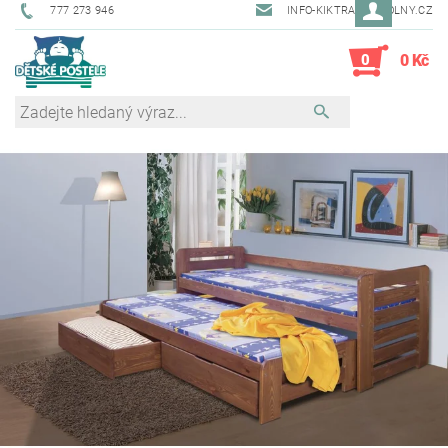
777 273 946
INFO-KIKTRADE@VOLNY.CZ
0
0 Kč