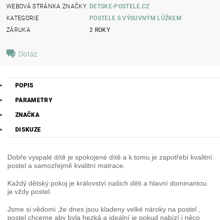
WEBOVÁ STRÁNKA ZNAČKY
DETSKE-POSTELE.CZ
KATEGORIE
POSTELE S VÝSUVNÝM LŮŽKEM
ZÁRUKA
2 ROKY
Dotaz
POPIS
PARAMETRY
ZNAČKA
DISKUZE
Dobře vyspalé dítě je spokojené dítě a k tomu je zapotřebí kvalitní
postel a samozřejmě kvalitní matrace.
Každý dětský pokoj je království našich děti a hlavní dominantou
je vždy postel.
Jsme si vědomi ,že dnes jsou kladeny velké nároky na postel ,
postel chceme aby byla hezká a ideální je pokud nabízí i něco