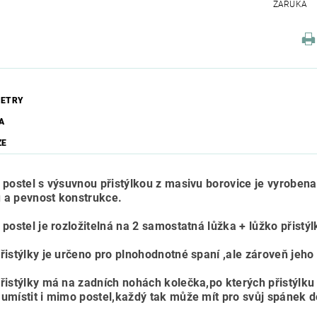
ZÁRUKA
ETRY
A
ZE
 postel s výsuvnou přistýlkou z masivu borovice je vyrobena 
tu a pevnost konstrukce.
postel je rozložitelná na 2 samostatná lůžka + lůžko přistýlk
řistýlky je určeno pro plnohodnotné spaní ,ale zároveň jeho
řistýlky má na zadních nohách kolečka,po kterých přistýlku 
umístit i mimo postel,každý tak může mít pro svůj spánek 