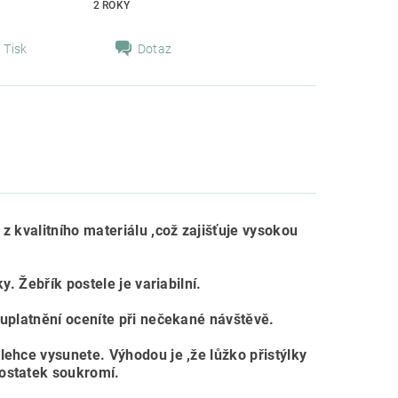
2 ROKY
Tisk
Dotaz
z kvalitního materiálu ,což zajišťuje vysokou
y. Žebřík postele je variabilní.
 uplatnění oceníte při nečekané návštěvě.
lehce vysunete. Výhodou je ,že lůžko přistýlky
dostatek soukromí.