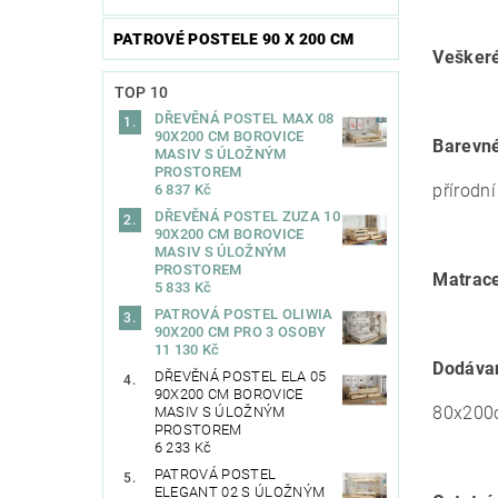
PATROVÉ POSTELE 90 X 200 CM
Veškeré
TOP 10
DŘEVĚNÁ POSTEL MAX 08
90X200 CM BOROVICE
Barevné
MASIV S ÚLOŽNÝM
PROSTOREM
přírodní
6 837 Kč
DŘEVĚNÁ POSTEL ZUZA 10
90X200 CM BOROVICE
MASIV S ÚLOŽNÝM
PROSTOREM
Matrace
5 833 Kč
PATROVÁ POSTEL OLIWIA
90X200 CM PRO 3 OSOBY
11 130 Kč
Dodáva
DŘEVĚNÁ POSTEL ELA 05
90X200 CM BOROVICE
80x200c
MASIV S ÚLOŽNÝM
PROSTOREM
6 233 Kč
PATROVÁ POSTEL
ELEGANT 02 S ÚLOŽNÝM