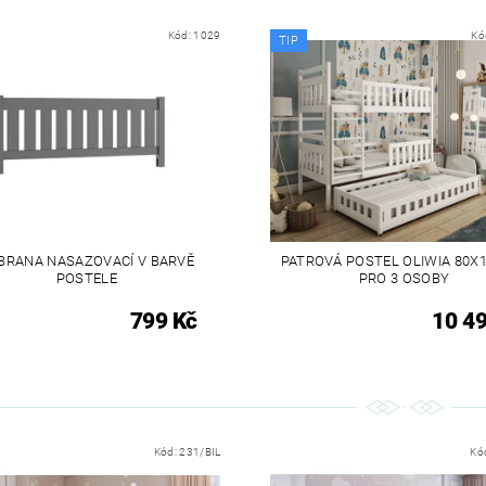
Kód:
1029
Kó
TIP
BRANA NASAZOVACÍ V BARVĚ
PATROVÁ POSTEL OLIWIA 80X
POSTELE
PRO 3 OSOBY
799 Kč
10 4
Kód:
231/BIL
Kó