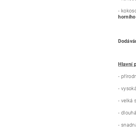
- kokos
horního
Dodává
Hlavní 
- přírod
- vysok
- velká 
- dlouh
- snadn