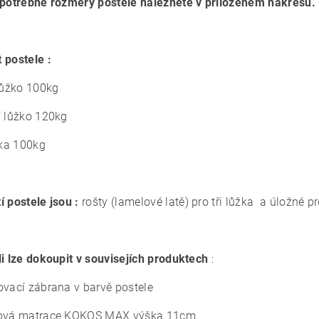
 potřebné rozměry postele naleznete v přiloženém nákresu.
 postele :
 lůžko 100kg
í lůžko 120kg
lka 100kg
í postele jsou :
rošty (lamelové latě) pro tři lůžka a úložné pr
li lze dokoupit v souvisejích produktech
:
ovací zábrana v barvě postele
sová matrace KOKOS MAX výška 11cm