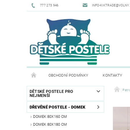
777 273 946
INFO-KIKTRADE@VOLNY
OBCHODNÍ PODMÍNKY
KONTAKTY
Patr
DĚTSKÉ POSTELE PRO
NEJMENŠÍ
DŘEVĚNÉ POSTELE - DOMEK
DOMEK 80X160 CM
DOMEK 80X180 CM