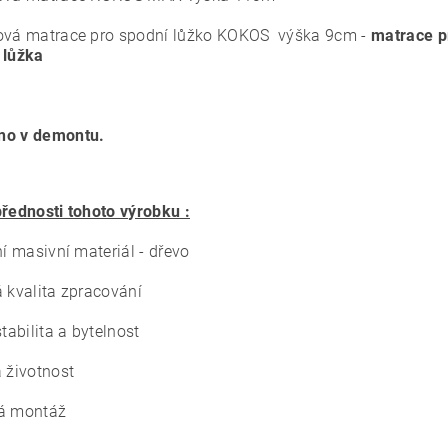
ová matrace pro spodní lůžko KOKOS výška 9cm -
matrace p
 lůžka
no v demontu.
přednosti tohoto výrobku :
ní masivní materiál - dřevo
á kvalita zpracování
stabilita a bytelnost
á životnost
á montáž