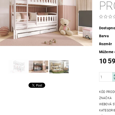
PR
Dostupno
Barva
Rozměr
Můžeme d
10 5
KÓD PROD
ZNAČKA
WEBOVÁ S
KATEGORI