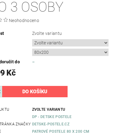
O 3 OSOBY
Neohodnoceno
st
Zvolte variantu
oručit do
–
99 Kč
UKTU
ZVOLTE VARIANTU
DP - DETSKE POSTELE
TRÁNKA ZNAČKY
DETSKE-POSTELE.CZ
E
PATROVÉ POSTELE 80 X 200 CM