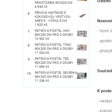
Ostatní
PROSTOREM 90X200 CM
6 943 Kč
PĚNOVÁ MATRACE S
KOKOSOVOU VRSTVOU
Nosnost
ARES 9 - VÝŠKA 9 CM
1 820 Kč
- horní
PATROVÁ POSTEL WIKI
90X200 CM PRO 3 OSOBY
12 932 Kč
- spodn
PATROVÁ POSTEL TOMI
90X200 CM PRO 3 OSOBY
- přistý
11 024 Kč
PATROVÁ POSTEL TED
90X200 CM PRO 3 OSOBY
11 659 Kč
Součást
PATROVÁ POSTEL SEVERKA
90X200 CM PRO 3 OSOBY
11 236 Kč
K poste
- nasaz
- koko