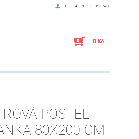
|
PŘIHLÁŠENÍ
REGISTRACE
0
0 Kč
TROVÁ POSTEL
ANKA 80X200 CM