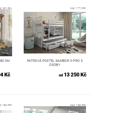
d:
291/BIL
Kód:
177/PRI
180 CM
PATROVÁ POSTEL SAMBOR III PRO 3
OSOBY
94 Kč
13 250 Kč
od
d:
180/PRI
Kód:
168/PRI