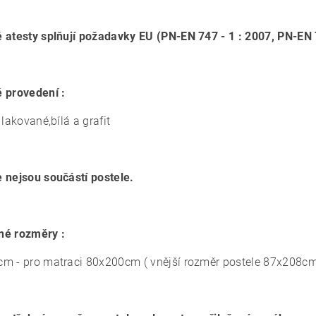
 atesty splňují požadavky EU (PN-EN 747 - 1 : 2007, PN-EN 7
 provedení :
 lakované,bílá a grafit
 nejsou součástí postele.
né rozměry :
m - pro matraci 80x200cm ( vnější rozměr postele 87x208c