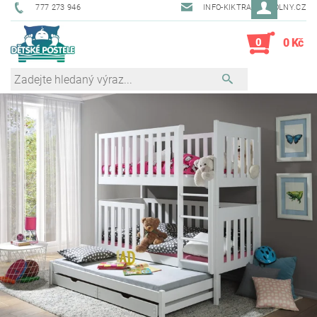
777 273 946
INFO-KIKTRADE@VOLNY.CZ
0
0 Kč