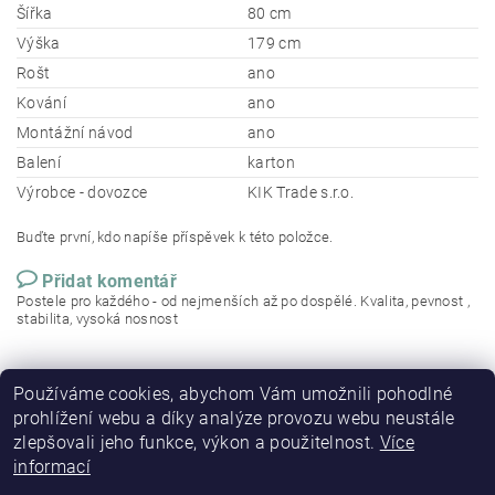
Šířka
80 cm
Výška
179 cm
Rošt
ano
Kování
ano
Montážní návod
ano
Balení
karton
Výrobce - dovozce
KIK Trade s.r.o.
Buďte první, kdo napíše příspěvek k této položce.
Přidat komentář
Postele pro každého - od nejmenších až po dospělé. Kvalita, pevnost ,
stabilita, vysoká nosnost
Používáme cookies, abychom Vám umožnili pohodlné
prohlížení webu a díky analýze provozu webu neustále
zlepšovali jeho funkce, výkon a použitelnost.
Více
informací