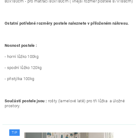
80x180cm - pro matraci 80x180cm ( vnější rozměr postele 87x188cm)
Ostatní potřebné rozměry postele naleznete v přiloženém nákresu.
Nosnost postele :
- horní lůžko 100kg
- spodní lůžko 120kg
- přistýlka 100kg
Součástí postele jsou :
rošty (lamelové latě) pro tři lůžka a úložné
prostory.
TIP