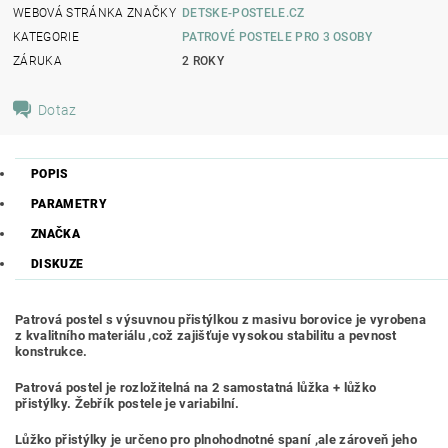
WEBOVÁ STRÁNKA ZNAČKY
DETSKE-POSTELE.CZ
KATEGORIE
PATROVÉ POSTELE PRO 3 OSOBY
ZÁRUKA
2 ROKY
Dotaz
POPIS
PARAMETRY
ZNAČKA
DISKUZE
Patrová postel s výsuvnou přistýlkou z masivu borovice je vyrobena
z kvalitního materiálu ,což zajišťuje vysokou stabilitu a pevnost
konstrukce.
Patrová postel je rozložitelná na 2 samostatná lůžka + lůžko
přistýlky. Žebřík postele je variabilní.
Lůžko přistýlky je určeno pro plnohodnotné spaní ,ale zároveň jeho