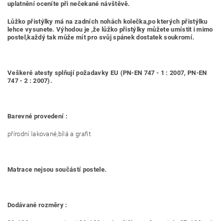
uplatnění oceníte při nečekané návštěvě.
Lůžko přistýlky má na zadních nohách kolečka,po kterých přistýlku
lehce vysunete. Výhodou je ,že lůžko přistýlky můžete umístit i mimo
postel,každý tak může mít pro svůj spánek dostatek soukromí.
Veškeré atesty splňují požadavky EU (PN-EN 747 - 1 : 2007, PN-EN
747 - 2 : 2007).
Barevné provedení :
přírodní lakované,bílá a grafit
Matrace nejsou součástí postele.
Dodávané rozměry :