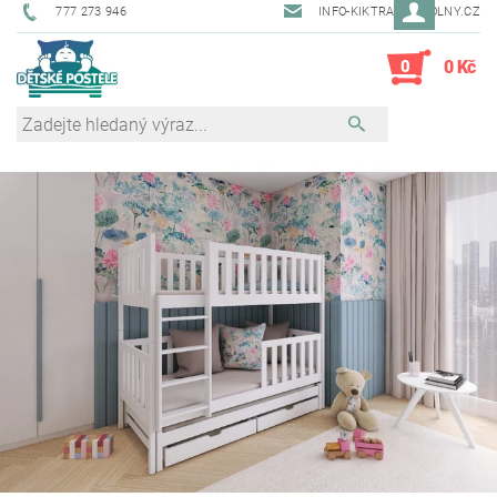
777 273 946
INFO-KIKTRADE@VOLNY.CZ
0
0 Kč