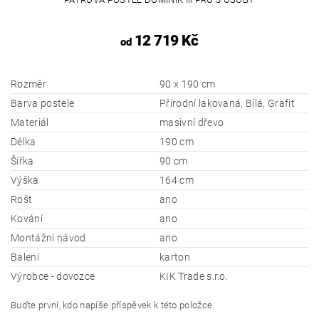
12 719 Kč
od
Rozměr
90 x 190 cm
Barva postele
Přírodní lakovaná, Bílá, Grafit
Materiál
masivní dřevo
Délka
190 cm
Šířka
90 cm
Výška
164 cm
Rošt
ano
Kování
ano
Montážní návod
ano
Balení
karton
Výrobce - dovozce
KIK Trade s.r.o.
Buďte první, kdo napíše příspěvek k této položce.