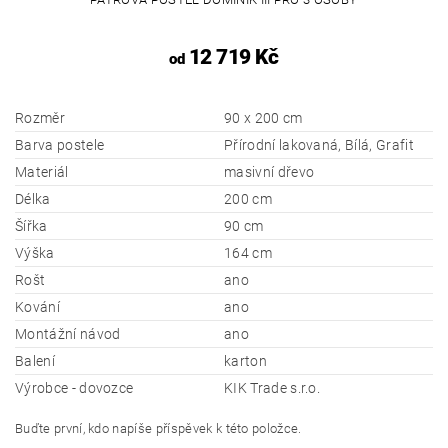
12 719 Kč
od
Rozměr
90 x 200 cm
Barva postele
Přírodní lakovaná, Bílá, Grafit
Materiál
masivní dřevo
Délka
200 cm
Šířka
90 cm
Výška
164 cm
Rošt
ano
Kování
ano
Montážní návod
ano
Balení
karton
Výrobce - dovozce
KIK Trade s.r.o.
Buďte první, kdo napíše příspěvek k této položce.