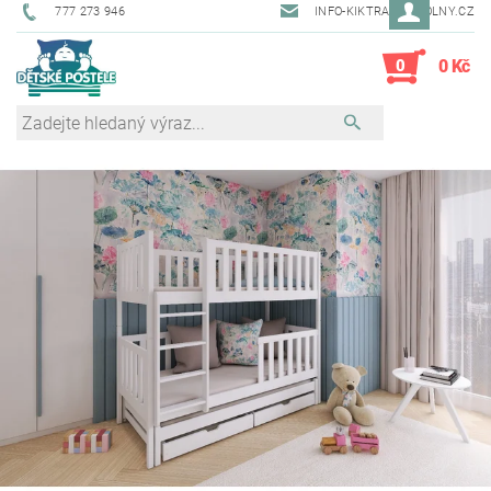
777 273 946
INFO-KIKTRADE@VOLNY.CZ
0
0 Kč