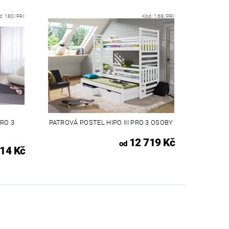
d:
180/PRI
Kód:
168/PRI
PRO 3
PATROVÁ POSTEL HIPO III PRO 3 OSOBY
12 719 Kč
od
14 Kč