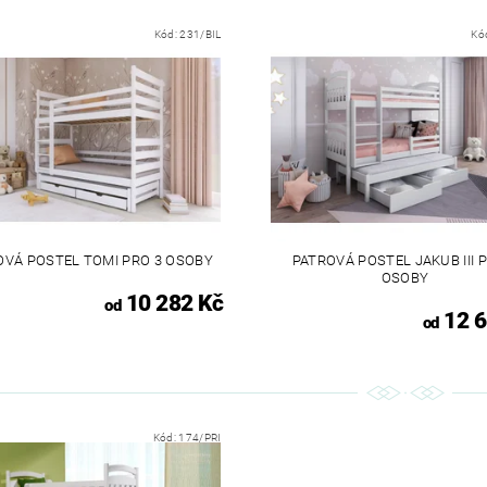
Kód:
231/BIL
Kó
OVÁ POSTEL TOMI PRO 3 OSOBY
PATROVÁ POSTEL JAKUB III 
OSOBY
10 282 Kč
od
12 6
od
Kód:
174/PRI