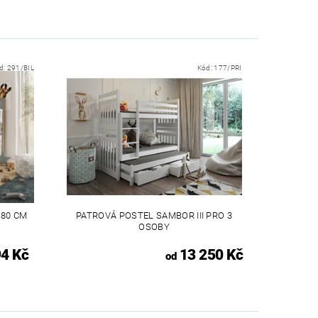
d:
291/BIL
Kód:
177/PRI
180 CM
PATROVÁ POSTEL SAMBOR III PRO 3
OSOBY
94 Kč
13 250 Kč
od