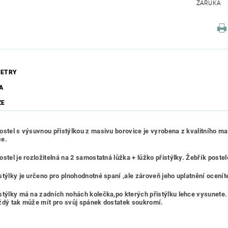
ZÁRUKA
ETRY
A
ZE
ostel s výsuvnou přistýlkou z masivu borovice je vyrobena z kvalitního mat
ce.
stel je rozložitelná na 2 samostatná lůžka + lůžko přistýlky. Žebřík postele
stýlky je určeno pro plnohodnotné spaní ,ale zároveň jeho uplatnění ocení
stýlky má na zadních nohách kolečka,po kterých přistýlku lehce vysunete. 
ždý tak může mít pro svůj spánek dostatek soukromí.