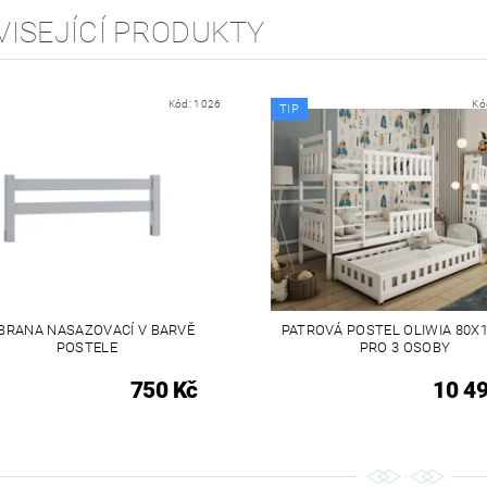
VISEJÍCÍ PRODUKTY
Kód:
1026
Kó
TIP
BRANA NASAZOVACÍ V BARVĚ
PATROVÁ POSTEL OLIWIA 80X
POSTELE
PRO 3 OSOBY
750 Kč
10 4