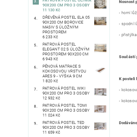
PATROVÁ POSTEL OLIWIA
Nosnost p
90X200 CM PRO 3 OSOBY
11 130 Kč
- horní lů
DŘEVĚNÁ POSTEL ELA 05
90X200 CM BOROVICE
- spodní 
MASIV S ÚLOŽNÝM
PROSTOREM
- přistýlk
6 233 Kč
PATROVÁ POSTEL
ELEGANT 02 S ÚLOŽNÝM
PROSTOREM 90X200 CM
Součástí 
6 943 Kč
PĚNOVÁ MATRACE S
KOKOSOVOU VRSTVOU
ARES 9 - VÝŠKA 9 CM
K posteli
1 820 Kč
PATROVÁ POSTEL WIKI
- kokoso
90X200 CM PRO 3 OSOBY
12 932 Kč
- kokosov
PATROVÁ POSTEL TOMI
90X200 CM PRO 3 OSOBY
11 024 Kč
PATROVÁ POSTEL TED
Dodáváno
90X200 CM PRO 3 OSOBY
11 659 Kč