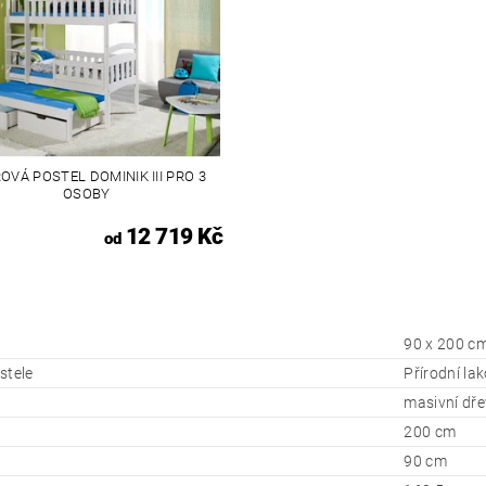
OVÁ POSTEL DOMINIK III PRO 3
OSOBY
12 719 Kč
od
90 x 200 c
stele
Přírodní lak
masivní dř
200 cm
90 cm