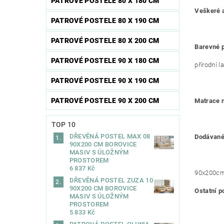
PATROVÉ POSTELE 80 X 180 CM
Veškeré a
PATROVÉ POSTELE 80 X 190 CM
PATROVÉ POSTELE 80 X 200 CM
Barevné p
PATROVÉ POSTELE 90 X 180 CM
přírodní l
PATROVÉ POSTELE 90 X 190 CM
PATROVÉ POSTELE 90 X 200 CM
Matrace n
TOP 10
DŘEVĚNÁ POSTEL MAX 08
Dodávané
90X200 CM BOROVICE
MASIV S ÚLOŽNÝM
PROSTOREM
6 837 Kč
90x200cm 
DŘEVĚNÁ POSTEL ZUZA 10
90X200 CM BOROVICE
Ostatní p
MASIV S ÚLOŽNÝM
PROSTOREM
5 833 Kč