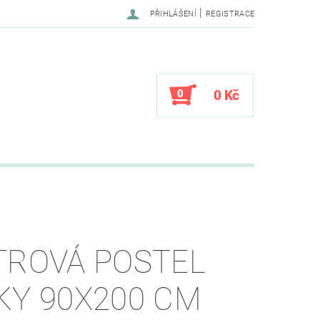
|
PŘIHLÁŠENÍ
REGISTRACE
0
0 Kč
TROVÁ POSTEL
KY 90X200 CM