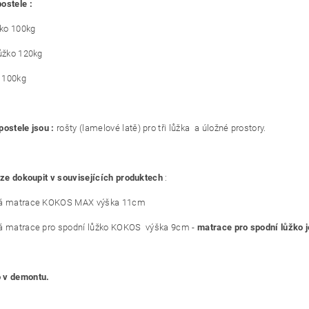
ostele :
žko 100kg
lůžko 120kg
a 100kg
postele jsou :
rošty (lamelové latě) pro tři lůžka a úložné prostory.
 lze dokoupit v souvisejících produktech
:
vá matrace KOKOS MAX výška 11cm
á matrace pro spodní lůžko KOKOS výška 9cm -
matrace pro spodní lůžko 
 v demontu.