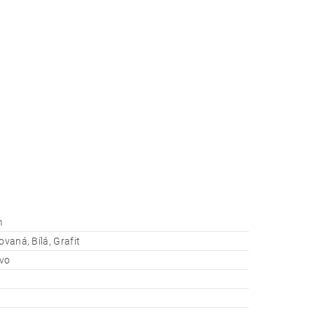
m
ovaná, Bílá, Grafit
evo