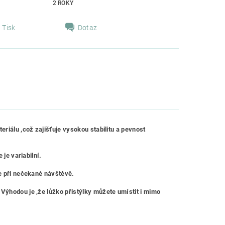
2 ROKY
Tisk
Dotaz
eriálu ,což zajišťuje vysokou stabilitu a pevnost
 je variabilní.
te při nečekané návštěvě.
Výhodou je ,že lůžko přistýlky můžete umístit i mimo