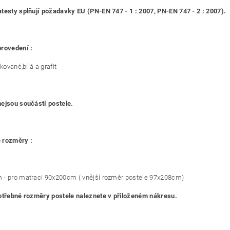
testy splňují požadavky EU (PN-EN 747 - 1 : 2007, PN-EN 747 - 2 : 2007).
rovedení :
akované,bílá a grafit
ejsou součástí postele.
 rozměry :
- pro matraci 90x200cm ( vnější rozměr postele 97x208cm)
otřebné rozměry postele naleznete v přiloženém nákresu.