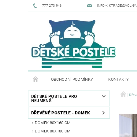
777 273 946
INFO-KIKTRADE@VOLNY
OBCHODNÍ PODMÍNKY
KONTAKTY
Dřev
DĚTSKÉ POSTELE PRO
NEJMENŠÍ
DŘEVĚNÉ POSTELE - DOMEK
DOMEK 80X160 CM
DOMEK 80X180 CM