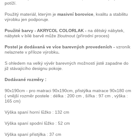
potíží.
Použitý materiál, kterým je
masivní borovice
, kvalitu a stabilitu
výrobku jen podporuje.
Použité barvy - AKRYCOL COLORLAK -
na dětský nábytek,
nábytek v bílé barvě může žloutnout (přírodní proces)
Postel je dodávaná ve více barevných provedeních -
vzroník
nelaznete v příloze výrobku
.
S ohledem na velký vývěr barevných možností jistě zapadne do
již stávajícího designu pokoje.
Dodávané rozměry :
90x190cm - pro matraci 90x190cm, přistýlka matrace 90x180 cm
( vnější rozměr postele : délka : 200 cm , šířka : 97 cm , výška :
165 cm)
Výška spaní horní lůžko : 132 cm
Výška spaní spodní lůžko : 52 cm
Výška spaní přistýlka : 37 cm