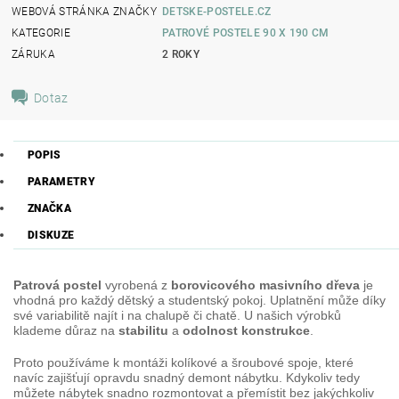
WEBOVÁ STRÁNKA ZNAČKY
DETSKE-POSTELE.CZ
KATEGORIE
PATROVÉ POSTELE 90 X 190 CM
ZÁRUKA
2 ROKY
Dotaz
POPIS
PARAMETRY
ZNAČKA
DISKUZE
Patrová postel
vyrobená z
borovicového masivního dřeva
je
vhodná pro každý dětský a studentský pokoj. Uplatnění může díky
své variabilitě najít i na chalupě či chatě. U našich výrobků
klademe důraz na
stabilitu
a
odolnost konstrukce
.
Proto používáme k montáži kolíkové a šroubové spoje, které
navíc zajišťují opravdu snadný demont nábytku. Kdykoliv tedy
můžete nábytek snadno rozmontovat a přemístit bez jakýchkoliv