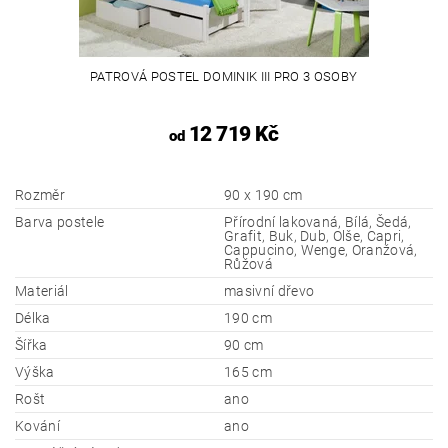
PATROVÁ POSTEL DOMINIK III PRO 3 OSOBY
12 719 Kč
od
Rozměr
90 x 190 cm
Barva postele
Přírodní lakovaná, Bílá, Šedá,
Grafit, Buk, Dub, Olše, Capri,
Cappucino, Wenge, Oranžová,
Růžová
Materiál
masivní dřevo
Délka
190 cm
Šířka
90 cm
Výška
165 cm
Rošt
ano
Kování
ano