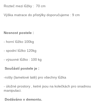
Rozteč mezi lůžky : 70 cm
Výška matrace do přistýlky doporučujeme : 9 cm
Nosnost postele :
- horní lůžko 100kg
- spodní lůžko 120kg
- výsuvné lůžko : 100 kg
Součástí postele je :
-rošty (lamelové latě) pro všechny lůžka
- úložné prostory , ketré jsou na kolečkách pro snadnou
manipulaci.
Dodáváno v demontu.