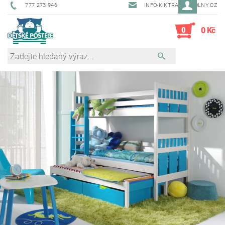
777 273 946
INFO-KIKTRADE@VOLNY.CZ
0
0 Kč