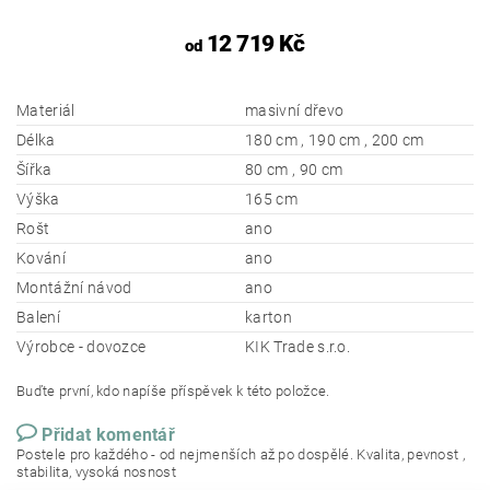
12 719 Kč
od
Materiál
masivní dřevo
Délka
180 cm , 190 cm , 200 cm
Šířka
80 cm , 90 cm
Výška
165 cm
Rošt
ano
Kování
ano
Montážní návod
ano
Balení
karton
Výrobce - dovozce
KIK Trade s.r.o.
Buďte první, kdo napíše příspěvek k této položce.
Přidat komentář
Postele pro každého - od nejmenších až po dospělé. Kvalita, pevnost ,
stabilita, vysoká nosnost