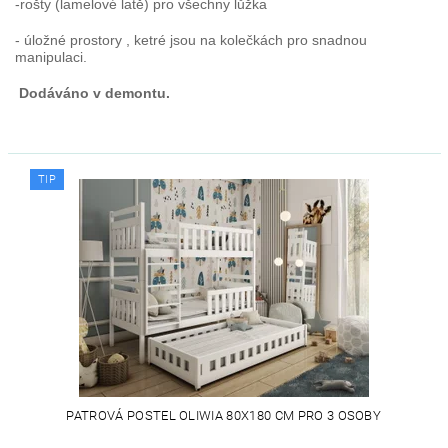
-rošty (lamelové latě) pro všechny lůžka
- úložné prostory , ketré jsou na kolečkách pro snadnou
manipulaci.
Dodáváno v demontu.
TIP
PATROVÁ POSTEL OLIWIA 80X180 CM PRO 3 OSOBY