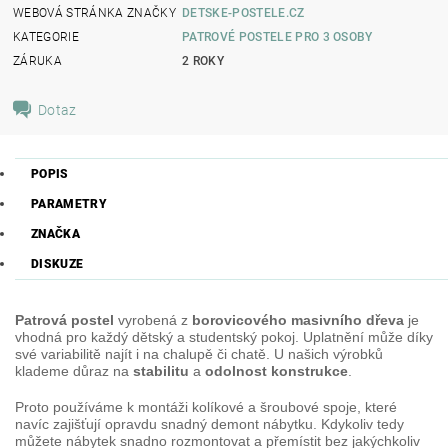
WEBOVÁ STRÁNKA ZNAČKY
DETSKE-POSTELE.CZ
KATEGORIE
PATROVÉ POSTELE PRO 3 OSOBY
ZÁRUKA
2 ROKY
Dotaz
POPIS
PARAMETRY
ZNAČKA
DISKUZE
Patrová postel
vyrobená z
borovicového masivního dřeva
je
vhodná pro každý dětský a studentský pokoj. Uplatnění může díky
své variabilitě najít i na chalupě či chatě. U našich výrobků
klademe důraz na
stabilitu
a
odolnost konstrukce
.
Proto používáme k montáži kolíkové a šroubové spoje, které
navíc zajišťují opravdu snadný demont nábytku. Kdykoliv tedy
můžete nábytek snadno rozmontovat a přemístit bez jakýchkoliv