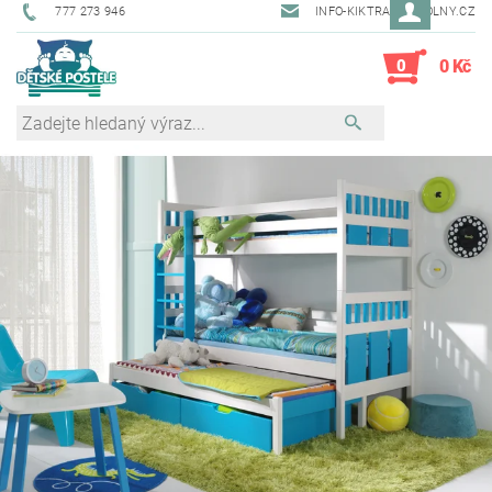
777 273 946
INFO-KIKTRADE@VOLNY.CZ
0
0 Kč