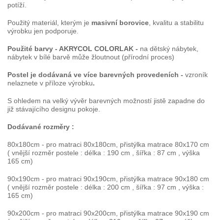
potíží.
Použitý materiál, kterým je
masivní borovice
, kvalitu a stabilitu
výrobku jen podporuje.
Použité barvy - AKRYCOL COLORLAK -
na dětský nábytek,
nábytek v bílé barvě může žloutnout (přírodní proces)
Postel je dodávaná ve více barevných provedeních -
vzroník
nelaznete v příloze výrobku
.
S ohledem na velký vývěr barevných možností jistě zapadne do
již stávajícího designu pokoje.
Dodávané rozměry :
80x180cm - pro matraci 80x180cm, přistýlka matrace 80x170 cm
( vnější rozměr postele : délka : 190 cm , šířka : 87 cm , výška
165 cm)
90x190cm - pro matraci 90x190cm, přistýlka matrace 90x180 cm
( vnější rozměr postele : délka : 200 cm , šířka : 97 cm , výška :
165 cm)
90x200cm - pro matraci 90x200cm, přistýlka matrace 90x190 cm