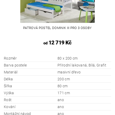
PATROVÁ POSTEL DOMINIK III PRO 3 OSOBY
12 719 Kč
od
Rozměr
80 x 200 cm
Barva postele
Přírodní lakovaná, Bílá, Grafit
Materiál
masivní dřevo
Délka
200 cm
Šířka
80 cm
Výška
171 cm
Rošt
ano
Kování
ano
Montážní návod
ano