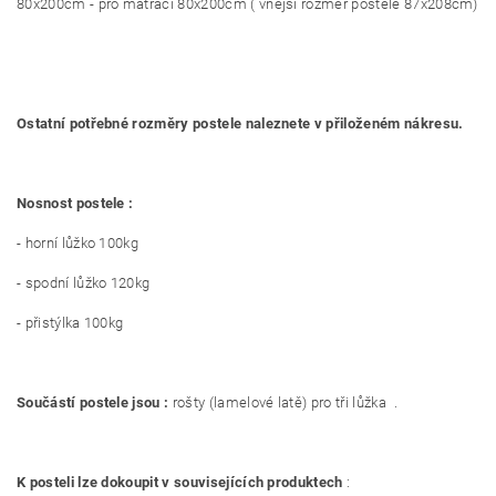
80x200cm - pro matraci 80x200cm ( vnější rozměr postele 87x208cm)
Ostatní potřebné rozměry postele naleznete v přiloženém nákresu.
Nosnost postele :
- horní lůžko 100kg
- spodní lůžko 120kg
- přistýlka 100kg
Součástí postele jsou :
rošty (lamelové latě) pro tři lůžka .
K posteli lze dokoupit v souvisejících produktech
: