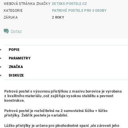
WEBOVÁ STRÁNKA ZNAČKY
DETSKE-POSTELE.CZ
KATEGORIE
PATROVÉ POSTELE PRO 3 OSOBY
ZÁRUKA
2 ROKY
Dotaz
POPIS
PARAMETRY
ZNAČKA
DISKUZE
Patrová postel s výsuvnou přistýlkou z masivu borovice je vyrobena
z kvalitního materiálu ,což zajišťuje vysokou stabilitu a pevnost
konstrukce.
Patrová postel je rozložitelná na 2 samostatná lůžka + lůžko
přistýlky. Žebřík postele je variabilní.
Lůžko přistýlky je určeno pro plnohodnotné spaní ,ale zároveň jeho