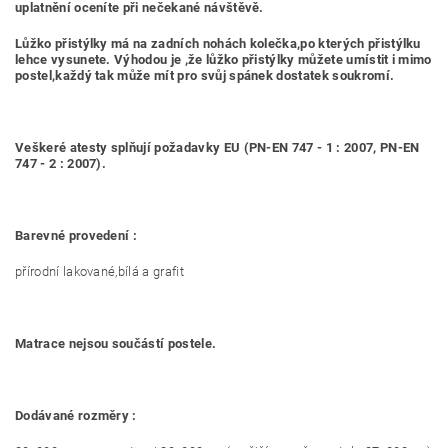
uplatnění oceníte při nečekané návštěvě.
Lůžko přistýlky má na zadních nohách kolečka,po kterých přistýlku
lehce vysunete. Výhodou je ,že lůžko přistýlky můžete umístit i mimo
postel,každý tak může mít pro svůj spánek dostatek soukromí.
Veškeré atesty splňují požadavky EU (PN-EN 747 - 1 : 2007, PN-EN
747 - 2 : 2007).
Barevné provedení :
přírodní lakované,bílá a grafit
Matrace nejsou součástí postele.
Dodávané rozměry :