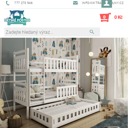
777 273 946
INFO-KIKTRADE@VOLNY.CZ
0
0 Kč